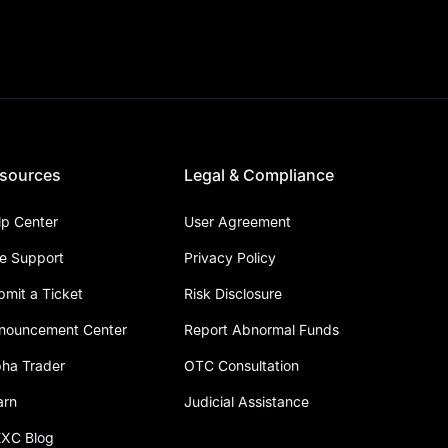
hoạt động bất hợp pháp, gian lận hoặc gây hại
 kỳ sản phẩm nào. Tài sản kỹ thuật số mang tính
 đầu tư có khả năng chịu rủi ro cao và có thể
MEXC không chịu trách nhiệm cho bất kỳ tổn thất
o sản phẩm mà mình nắm rõ và có khả năng chấp
u và mức độ chịu rủi ro, đồng thời tham khảo cố
sources
Legal & Compliance
ao gồm nhưng không giới hạn ở việc hủy, gia hạn
lp Center
User Agreement
ỉnh quy tắc sự kiện và phần thưởng. Tất cả người
ve Support
Privacy Policy
ay đổi quan trọng trước khi có hiệu lực. Khi MEXC
bmit a Ticket
Risk Disclosure
hận CSKH.
nouncement Center
Report Abnormal Funds
ẽ được ưu tiên áp dụng.
pha Trader
OTC Consultation
hế và voucher khấu trừ phí. Để xem hướng dẫn chi
e là gì
. Để biết thêm thông tin về cách sử dụng
arn
Judicial Assistance
XC Blog