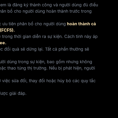
xem là đăng ký thành công và người dùng đủ điều
phân bổ cho người dùng hoàn thành trước trong
 ưu tiên phân bổ cho người dùng
hoàn thành cả
(FCFS).
trong thời gian diễn ra sự kiện. Cách tính này áp
ee.
c đổi quà sẽ dừng lại. Tất cả phần thưởng sẽ
gười dùng trong sự kiện, bao gồm nhưng không
ặc thao túng thị trường. Nếu bị phát hiện, người
 việc sửa đổi, thay đổi hoặc hủy bỏ các quy tắc
được giải đáp.