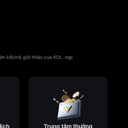
ên kết/mã giới thiệu của KOL, nạp
dịch
Trung tâm thưởng