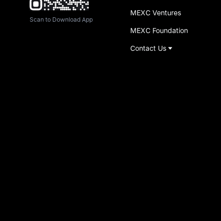
MEXC Ventures
Scan to Download App
MEXC Foundation
Contact Us