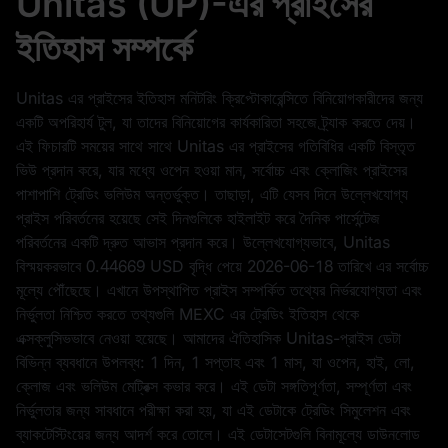
Unitas (UP)-এর প্রাইসের
ইতিহাস সম্পর্কে
Unitas এর প্রাইসের ইতিহাস মনিটরিং ক্রিপ্টোকারেন্সিতে বিনিয়োগকারীদের জন্য
একটি অপরিহার্য টুল, যা তাদের বিনিয়োগের কার্যকারিতা সহজে ট্র্যাক করতে দেয়।
এই ফিচারটি সময়ের সাথে সাথে Unitas এর প্রাইসের গতিবিধির একটি বিস্তৃত
ভিউ প্রদান করে, যার মধ্যে ওপেন হওয়া মান, সর্বোচ্চ এবং ক্লোজিং প্রাইসের
পাশাপাশি ট্রেডিং ভলিউম অন্তর্ভুক্ত। তাছাড়া, এটি যেসব দিনে উল্লেখযোগ্য
প্রাইস পরিবর্তনের হয়েছে সেই দিনগুলিকে হাইলাইট করে দৈনিক পার্সেন্টেজ
পরিবর্তনের একটি দ্রুত আভাস প্রদান করে। উল্লেখযোগ্যভাবে, Unitas
বিস্ময়করভাবে
0.44669 USD
বৃদ্ধি পেয়ে
2026-06-18
তারিখে এর সর্বোচ্চ
মূল্যে পৌঁছেছে। এখানে উপস্থাপিত প্রাইস সম্পর্কিত তথ্যের নির্ভরযোগ্যতা এবং
নির্ভুলতা নিশ্চিত করতে তথ্যগুলি MEXC এর ট্রেডিং ইতিহাস থেকে
এক্সক্লুসিভভাবে নেওয়া হয়েছে। আমাদের ঐতিহাসিক Unitas-প্রাইস ডেটা
বিভিন্ন ব্যবধানে উপলব্ধ: 1 দিন, 1 সপ্তাহ এবং 1 মাস, যা ওপেন, হাই, লো,
ক্লোজ এবং ভলিউম মেট্রিক্স কভার করে। এই ডেটা সঙ্গতিপূর্ণতা, সম্পূর্ণতা এবং
নির্ভুলতার জন্য সাবধানে পরীক্ষা করা হয়, যা এই ডেটাকে ট্রেডিং সিমুলেশন এবং
ব্যাকটেস্টিংয়ের জন্য আদর্শ করে তোলে। এই ডেটাসেটগুলি বিনামূল্যে ডাউনলোড