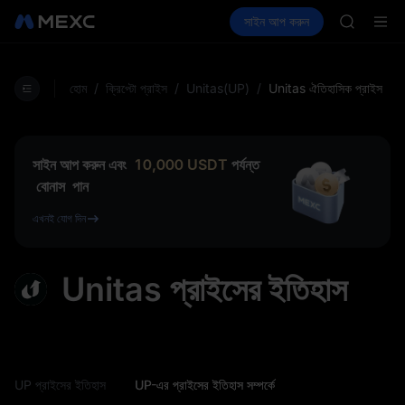
SKYAI
ক্রিপ্টো কিনুন
মার্কেট
স্পট
সাইন আপ করুন
ফিউচার
ACE
আয় কর
UNITREE
AAOI
UNITREE 
SPCX ris
হোম
/
ক্রিপ্টো প্রাইস
/
Unitas(UP)
/
Unitas ঐতিহাসিক প্রাইস
SKYAI
ACE
AAOI
UNITREE 
সাইন আপ করুন এবং
10,000
USDT
পর্যন্ত
SPCX ris
বোনাস
পান
এখনই যোগ দিন
Unitas প্রাইসের ইতিহাস
UP প্রাইসের ইতিহাস
UP-এর প্রাইসের ইতিহাস সম্পর্কে