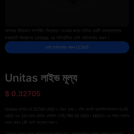
আপনার বিনিয়োগ সম্পর্কিত সিদ্ধান্ত নেওয়ার জন্য দৈনিক একটি ব্যবহারযোগ্য
ফরম্যাটে বিনামূল্যে Unitas এর ঐতিহাসিক ডেটা ডাউনলোড করুন।
ডেটা ডাউনলোড করুন (.CSV)
Unitas লাইভ মূল্য
$
0.32705
Unitas বর্তমানে 0.32705 USD এ ট্রেড হচ্ছে। এটির মার্কেট ক্যাপিটালাইজেশন
0.00
USD এবং 24 ঘণ্টার ট্রেডিং ভলিউম
179,786.09
USD। MEXC এর লাইভ প্রাইস
পেজে আরও UP ডেটা অন্বেষণ করুন।
Unitas লাইভ দামের পরিসংখ্যানের সুবিধা নিয়ে, ব্যবহারকারীরা বর্তমান বাজারের প্রবণতা