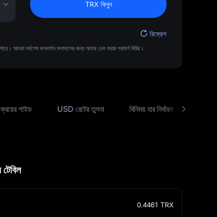
TRX কিনুন
রিফ্রেশ
ারে। আমরা সর্বশেষ কনভার্সন ফলাফলের জন্য আবার চেক করার পরামর্শ দিচ্ছি।
ক্রয়ের গাইড
USD রেটের তুলনা
বিনিময় হার নির্ধারক
প্রায়শ
 টেবিল
0.4461
TRX