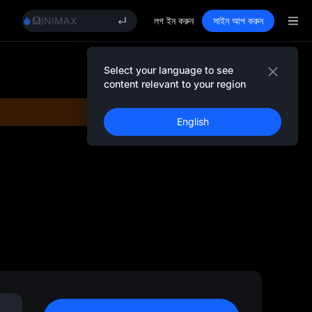
BLESS
MINIMAX
লগ ইন করুন
সাইন আপ করুন
HEI
CAP
UNITREE
Select your language to see
Unitree Future Now Live
content relevant to your region
BLESS
MINIMAX
English
HEI
CAP
UNITREE
Unitree Future Now Live