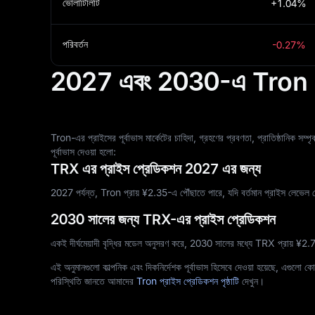
ভোলাটিলিটি
+1.04%
পরিবর্তন
-0.27%
2027 এবং 2030-এ Tron এর 
Tron-এর প্রাইসের পূর্বাভাস মার্কেটের চাহিদা, গ্রহণের প্রবণতা, প্রাতিষ্ঠানিক
পূর্বাভাস দেওয়া হলো:
TRX এর প্রাইস প্রেডিকশন 2027 এর জন্য
2027 পর্যন্ত, Tron প্রায় ¥‎2.35-এ পৌঁছাতে পারে, যদি বর্তমান প্রাইস লেভেল থ
2030 সালের জন্য TRX-এর প্রাইস প্রেডিকশন
একই দীর্ঘমেয়াদী বৃদ্ধির মডেল অনুসরণ করে, 2030 সালের মধ্যে TRX প্রায় ¥‎2.
এই অনুমানগুলো কাল্পনিক এবং দিকনির্দেশক পূর্বাভাস হিসেবে দেওয়া হয়েছে, এগুলো কোনো 
পরিস্থিতি জানতে আমাদের
Tron প্রাইস প্রেডিকশন পৃষ্ঠাটি
দেখুন।