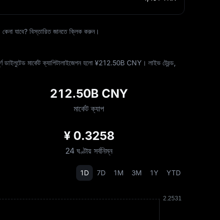
না যাবে? বিস্তারিত জানতে ক্লিক করুন।
্ণ ডাইলুটেড মার্কেট ক্যাপিটালাইজেশন হলো ¥‎212.50B CNY। লাইভ ট্রেন্ড,
212.50B CNY
মার্কেট ক্যাপ
¥ 0.3258
24 ঘণ্টায় সর্বনিম্ন
1D
7D
1M
3M
1Y
YTD