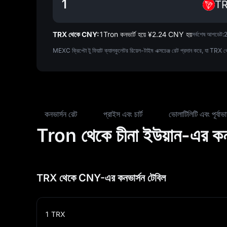
T
TRX থেকে CNY:
1Tron কনভার্ট হয়ে ¥‎2.24 CNY হয়
সর্বশেষ আপডেট:
MEXC ক্রিপ্টো টু ফিয়াট ক্যালকুলেটর রিয়েল-টাইম এক্সচেঞ্জ রেট প্রদান করে, যা TRX 
কনভার্সন রেট
প্রাইস এবং চার্ট
ভোলাটিলিটি এবং পূর্বাভ
Tron থেকে চীনা ইউয়ান-এর কনভ
TRX থেকে CNY-এর কনভার্সন টেবিল
1
TRX