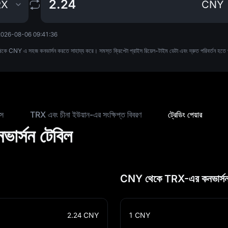
RX
CNY
2026-08-06 09:41:36
থেকে CNY এ সহজ কনভার্সন করতে সাহায্য করে। সমস্ত ক্রিপ্টো প্রাইস রিয়েল-টাইম ডেটা এবং দ্রুত পরিবর্তন হতে প
াস
TRX এবং চীনা ইউয়ান-এর সংক্ষিপ্ত বিবরণ
ট্রেডিং পেয়ার
ার্সন টেবিল
CNY থেকে TRX-এর কনভার্সন
2.24
CNY
1
CNY