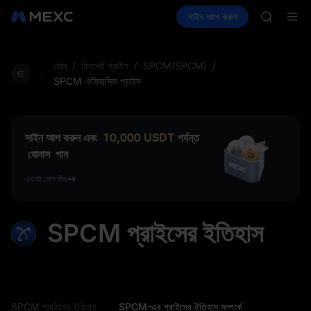
ACE
ক্রিপ্টো কিনুন
মার্কেট
স্পট
সাইন আপ করুন
ফিউচার
HFT
আয় কর
UNITREE
SPCX
UNITREE
Unitree 
হোম
/
ক্রিপ্টো প্রাইস
/
SPCM(SPCM)
/
SKYAI
SPCM ঐতিহাসিক প্রাইস
ACE
HFT
SPCX
সাইন আপ করুন এবং
10,000
USDT
পর্যন্ত
UNITREE
বোনাস
পান
Unitree 
এখনই যোগ দিন
SPCM প্রাইসের ইতিহাস
SPCM প্রাইসের ইতিহাস
SPCM-এর প্রাইসের ইতিহাস সম্পর্কে