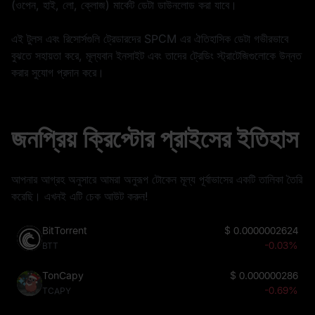
(ওপেন, হাই, লো, ক্লোজ) মার্কেট ডেটা ডাউনলোড করা যাবে।
এই টুলস এবং রিসোর্সগুলি ট্রেডারদের SPCM এর ঐতিহাসিক ডেটা গভীরভাবে
বুঝতে সহায়তা করে, মূল্যবান ইনসাইট এবং তাদের ট্রেডিং স্ট্রাটেজিগুলোকে উন্নত
করার সুযোগ প্রদান করে।
জনপ্রিয় ক্রিপ্টোর প্রাইসের ইতিহাস
আপনার আগ্রহ অনুসারে আমরা অনুরূপ টোকেন মূল্য পূর্বাভাসের একটি তালিকা তৈরি
করেছি। এখনই এটি চেক আউট করুন!
BitTorrent
$
0.0000002624
-0.03%
BTT
TonCapy
$
0.000000286
-0.69%
TCAPY