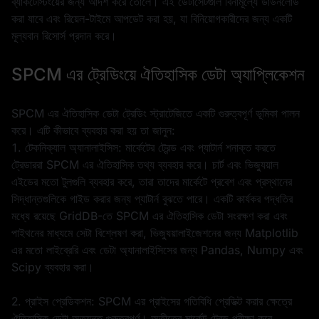
ব্যাকটেস্টিংয়ের জন্য আদর্শ করে তোলে। এই ডেটাসেটগুলি বিনামূল্যে ডাউনলোড
করা যাবে এবং রিয়েল-টাইমে আপডেট করা হয়, যা বিনিয়োগকারীদের জন্য একটি
মূল্যবান রিসোর্স প্রদান করে।
SPCM এর ট্রেডিংয়ে ঐতিহাসিক ডেটা অ্যাপ্লিকেশন
SPCM এর ঐতিহাসিক ডেটা ট্রেডিং স্ট্রাটেজিতে একটি গুরুত্বপূর্ণ ভূমিকা পালন
করে। এটি কীভাবে ব্যবহার করা হয় তা জানুন:
1. টেকনিক্যাল অ্যানালাইসিস: মার্কেটের ট্রেন্ড এবং প্যাটার্ন শনাক্ত করতে
ট্রেডাররা SPCM এর ঐতিহাসিক তথ্য ব্যবহার করে। চার্ট এবং ভিজ্যুয়াল
এইডের মতো টুলগুলি ব্যবহার করে, তারা তাদের মার্কেটে প্রবেশ এবং প্রস্থানের
সিদ্ধান্তগুলিকে গাইড করার জন্য প্যাটার্ন বুঝতে পারে। একটি কার্যকর পদ্ধতির
মধ্যে রয়েছে GridDB-তে SPCM এর ঐতিহাসিক ডেটা সংরক্ষণ করা এবং
পাইথনের মাধ্যমে সেটা বিশ্লেষণ করা, ভিজ্যুয়ালাইজেশনের জন্য Matplotlib
এর মতো লাইব্রেরি এবং ডেটা অ্যানালাইসিসের জন্য Pandas, Numpy এবং
Scipy ব্যবহার করা।
2. প্রাইস প্রেডিকশন: SPCM এর প্রাইসের গতিবিধি প্রেডিক্ট করার ক্ষেত্রে
ঐতিহাসিক ডেটা অত্যন্ত গুরুত্বপূর্ণ। অতীতের মার্কেট ট্রেন্ড পরীক্ষা করে,