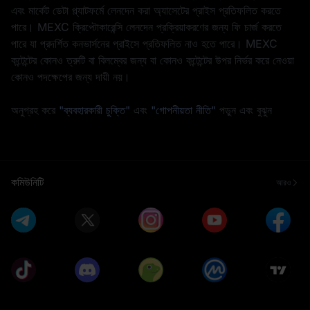
এবং মার্কেট ডেটা প্ল্যাটফর্মে লেনদেন করা অ্যাসেটের প্রাইস প্রতিফলিত করতে
পারে। MEXC ক্রিপ্টোকারেন্সি লেনদেন প্রক্রিয়াকরণের জন্য ফি চার্জ করতে
পারে যা প্রদর্শিত কনভার্সনের প্রাইসে প্রতিফলিত নাও হতে পারে। MEXC
কন্টেন্টের কোনও ত্রুটি বা বিলম্বের জন্য বা কোনও কন্টেন্টের উপর নির্ভর করে নেওয়া
কোনও পদক্ষেপের জন্য দায়ী নয়।
অনুগ্রহ করে
"ব্যবহারকারী চুক্তি"
এবং
"গোপনীয়তা নীতি"
পড়ুন এবং বুঝুন
কমিউনিটি
আরও