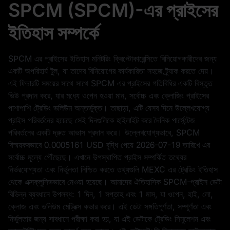
SPCM (SPCM)-এর প্রাইসের
ইতিহাস সম্পর্কে
SPCM এর প্রাইসের ইতিহাস মনিটরিং ক্রিপ্টোকারেন্সিতে বিনিয়োগকারীদের জন্য
একটি অপরিহার্য টুল, যা তাদের বিনিয়োগের কার্যকারিতা সহজে ট্র্যাক করতে দেয়।
এই ফিচারটি সময়ের সাথে সাথে SPCM এর প্রাইসের গতিবিধির একটি বিস্তৃত
ভিউ প্রদান করে, যার মধ্যে ওপেন হওয়া মান, সর্বোচ্চ এবং ক্লোজিং প্রাইসের
পাশাপাশি ট্রেডিং ভলিউম অন্তর্ভুক্ত। তাছাড়া, এটি যেসব দিনে উল্লেখযোগ্য
প্রাইস পরিবর্তনের হয়েছে সেই দিনগুলিকে হাইলাইট করে দৈনিক পার্সেন্টেজ
পরিবর্তনের একটি দ্রুত আভাস প্রদান করে। উল্লেখযোগ্যভাবে, SPCM
বিস্ময়করভাবে
0.0005161 USD
বৃদ্ধি পেয়ে
2026-07-19
তারিখে এর
সর্বোচ্চ মূল্যে পৌঁছেছে। এখানে উপস্থাপিত প্রাইস সম্পর্কিত তথ্যের
নির্ভরযোগ্যতা এবং নির্ভুলতা নিশ্চিত করতে তথ্যগুলি MEXC এর ট্রেডিং ইতিহাস
থেকে এক্সক্লুসিভভাবে নেওয়া হয়েছে। আমাদের ঐতিহাসিক SPCM-প্রাইস ডেটা
বিভিন্ন ব্যবধানে উপলব্ধ: 1 দিন, 1 সপ্তাহ এবং 1 মাস, যা ওপেন, হাই, লো,
ক্লোজ এবং ভলিউম মেট্রিক্স কভার করে। এই ডেটা সঙ্গতিপূর্ণতা, সম্পূর্ণতা এবং
নির্ভুলতার জন্য সাবধানে পরীক্ষা করা হয়, যা এই ডেটাকে ট্রেডিং সিমুলেশন এবং