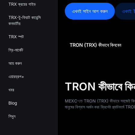
TRX ক্রয়ের গাইড
এখনই সাইন আপ করুন
এখনই T
TRX-টু-ফিয়াট কারেন্সি
কনভার্টার
TRX স্পট
TRON (TRX) কীভাবে কিনবেন
প্রি-মার্কেট
আয় করুন
এয়ারড্রপ+
TRON কীভাবে কি
খবর
MEXC-তে TRON (TRX) কীভাবে সহজেই কিনতে
Blog
মানুষের বিশ্বাস অর্জন করা ক্রিপ্টো প্ল্যাটফর্মে TR
শিখুন