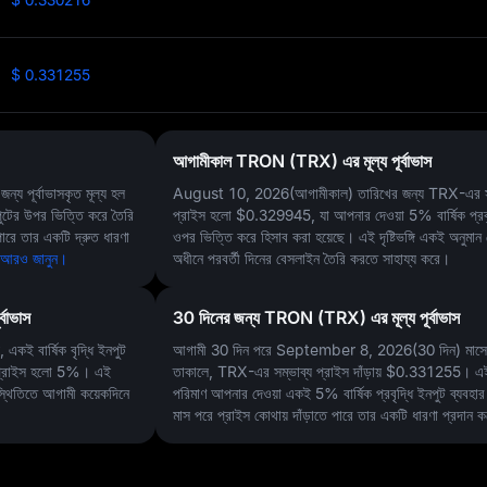
$ 0.331255
আগামীকাল TRON (TRX) এর মূল্য পূর্বাভাস
য পূর্বাভাসকৃত মূল্য হল
August 10, 2026(আগামীকাল) তারিখের জন্য TRX-এর সম
নপুটের উপর ভিত্তি করে তৈরি
প্রাইস হলো
$0.329945
, যা আপনার দেওয়া
5%
বার্ষিক প্র
ারে তার একটি দ্রুত ধারণা
ওপর ভিত্তি করে হিসাব করা হয়েছে। এই দৃষ্টিভঙ্গি একই অনুমান
 আরও জানুন।
অধীনে পরবর্তী দিনের বেসলাইন তৈরি করতে সাহায্য করে।
বাভাস
30 দিনের জন্য TRON (TRX) এর মূল্য পূর্বাভাস
ই বার্ষিক বৃদ্ধি ইনপুট
আগামী 30 দিন পরে September 8, 2026(30 দিন) মাসে
প্রাইস হলো
5%
। এই
তাকালে, TRX-এর সম্ভাব্য প্রাইস দাঁড়ায়
$0.331255
। এই
রিস্থিতিতে আগামী কয়েকদিনে
পরিমাণ আপনার দেওয়া একই
5%
বার্ষিক প্রবৃদ্ধি ইনপুট ব্যবহ
মাস পরে প্রাইস কোথায় দাঁড়াতে পারে তার একটি ধারণা প্রদান 