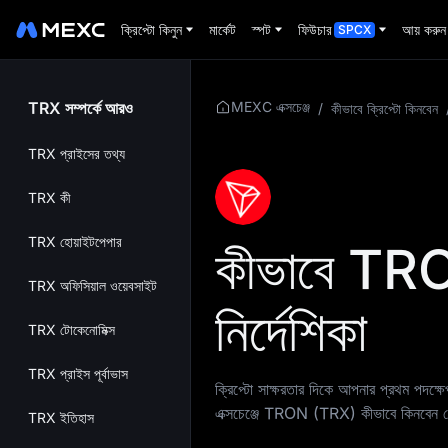
ক্রিপ্টো কিনুন
মার্কেট
স্পট
ফিউচার
আয় করুন
SPCX
TRX সম্পর্কে আরও
MEXC এক্সচেঞ্জ
/
কীভাবে ক্রিপ্টো কিনবেন
TRX প্রাইসের তথ্য
TRX কী
TRX হোয়াইটপেপার
কীভাবে TR
TRX অফিসিয়াল ওয়েবসাইট
নির্দেশিকা
TRX টোকেনোমিক্স
TRX প্রাইস পূর্বাভাস
ক্রিপ্টো সাক্ষরতার দিকে আপনার প্রথম পদ
এক্সচেঞ্জে TRON (TRX) কীভাবে কিনবেন সে স
TRX ইতিহাস