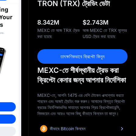
TRON (TRX) ট্রেডিং ডেটা
8.342M
$
2.743M
MEXC তে আজ TRX ট্রেড
আজ MEXC তে TRX মূল্যের
করা হয়েছে
USD ট্রেড করা হয়েছে
তাৎক্ষণিকভাবে ক্রিপ্টো কিনুন
MEXC-তে শীর্ষস্থানীয় ট্রেড করা
ক্রিপ্টো কেনার জন্য আপনার নির্দেশিকা
MEXC-তে, আপনি 1475 এর বেশি টোকেন এক্সপ্লোর করতে
পারবেন এবং আজই ট্রেডিং শুরু করুন। আমাদের বিস্তৃত ক্রিপ্টো
ক্রয়ের নির্দেশিকাগুলির সাহায্যে আপনার প্রিয় ক্রিপ্টোকারেন্সি,
মিমকয়েন এবং আরও অনেক কিছু কীভাবে কিনবেন তা জানুন।
কীভাবে Bitcoin কিনবেন