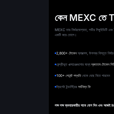
কেন MEXC তে T
MEXC তার নির্ভরযোগ্যতা, গভীর লিকুইডিটি এবং বৈচি
একটি করে তোলে।
2,800+ টোকেন
অ্যাক্সেস, উপলব্ধ বিস্তৃত নির্ব
কেন্দ্রীভূত এক্সচেঞ্জগুলোর মধ্যে
দ্রুততম টোকেন লিস্
100+ পেমেন্ট পদ্ধতি
থেকে বেছে নিতে পারবেন
ক্রিপ্টো ইন্ডাস্ট্রির
সর্বনিম্ন ফি
লক্ষ লক্ষ ব্যবহারকারীর সাথে যোগ দিন এবং আ