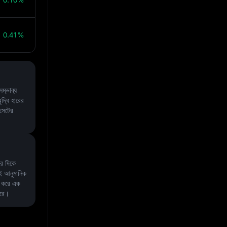
0.41%
্ভাব্য
বৃদ্ধি হারের
 সেটের
র দিকে
 আনুমানিক
ার করে এক
করে।