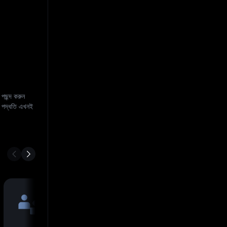
ছন্দ করুন
্ট পদ্ধতি এখনই