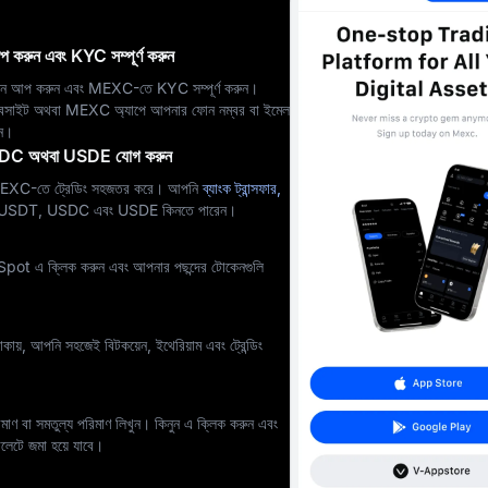
আপ করুন এবং KYC সম্পূর্ণ করুন
 সাইন আপ করুন এবং MEXC-তে KYC সম্পূর্ণ করুন।
বসাইট অথবা MEXC অ্যাপে আপনার ফোন নম্বর বা ইমেল
েন।
SDC অথবা USDE যোগ করুন
C-তে ট্রেডিং সহজতর করে। আপনি
ব্যাংক ট্রান্সফার,
ে USDT, USDC এবং USDE কিনতে পারেন।
pot এ ক্লিক করুন এবং আপনার পছন্দের টোকেনগুলি
য়, আপনি সহজেই বিটকয়েন, ইথেরিয়াম এবং ট্রেন্ডিং
রিমাণ বা সমতুল্য পরিমাণ লিখুন। কিনুন এ ক্লিক করুন এবং
েটে জমা হয়ে যাবে।