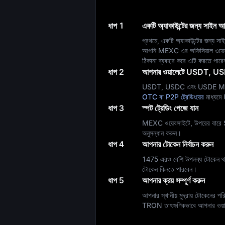
ধাপ 1
একটি অ্যাকাউন্টের জন্য সাইন 
প্রথমে, একটি অ্যাকাউন্টের জন্য
আপনি MEXC এর অফিসিয়াল ওয়ে
ঠিকানা ব্যবহার করে এটি করতে পার
ধাপ 2
আপনার ওয়ালেটে USDT, U
USDT, USDC এবং USDE MEX
OTC বা P2P ট্রেডিংয়ের
মাধ্যম
ধাপ 3
স্পট ট্রেডিং পেজে যান
MEXC ওয়েবসাইটে, উপরের বারে S
অনুসন্ধান করুন।
ধাপ 4
আপনার টোকেন নির্বাচন করুন
1475 এরও বেশি উপলব্ধ টোকেন থাকা
টোকেন কিনতে পারবেন।
ধাপ 5
আপনার ক্রয় সম্পূর্ণ করুন
আপনার স্থানীয় মুদ্রায় টোকেনের প
TRON তাৎক্ষণিকভাবে আপনার ওয়াল