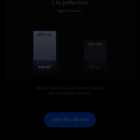
1.7x ইন্ডাস্ট্রি পিয়ার
Spot ট্রেড করুন
955.08
K
554.80
K
B***
ডেটা সোর্স: বিভিন্ন এক্সচেঞ্জ থেকে অফিসিয়াল পাবলিক ডেটা
|
তৃতীয় পক্ষের লিকুইডিটি অ্যানালাইসি
এখনই সাইন আপ করুন