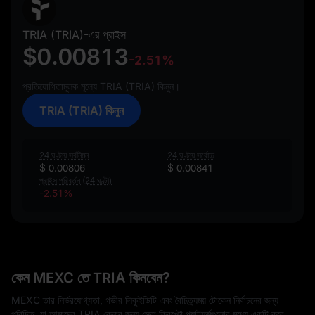
TRIA (TRIA)-এর প্রাইস
$0.00813
-2.51%
প্রতিযোগিতামূলক মূল্যে TRIA (TRIA) কিনুন।
TRIA (TRIA) কিনুন
24 ঘণ্টায় সর্বনিম্ন
24 ঘণ্টায় সর্বোচ্চ
$ 0.00806
$ 0.00841
প্রাইস পরিবর্তন (24 ঘণ্টা)
-2.51%
কেন MEXC তে TRIA কিনবেন?
MEXC তার নির্ভরযোগ্যতা, গভীর লিকুইডিটি এবং বৈচিত্র্যময় টোকেন নির্বাচনের জন্য
পরিচিত, যা আমাদের TRIA কেনার জন্য সেরা ক্রিপ্টো প্ল্যাটফর্মগুলোর মধ্যে একটি করে