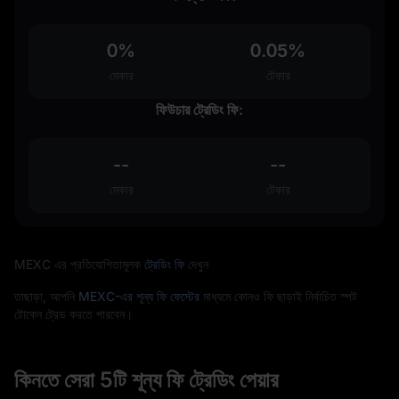
0%
0.05%
মেকার
টেকার
ফিউচার ট্রেডিং ফি:
--
--
মেকার
টেকার
MEXC এর প্রতিযোগিতামূলক
ট্রেডিং ফি
দেখুন
তাছাড়া, আপনি
MEXC-এর শূন্য ফি ফেস্টের
মাধ্যমে কোনও ফি ছাড়াই নির্বাচিত স্পট
টোকেন ট্রেড করতে পারবেন।
কিনতে সেরা 5টি শূন্য ফি ট্রেডিং পেয়ার