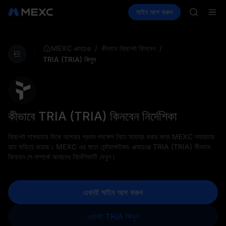
GOLD(X
ক্রিপ্টো কিনুন
মার্কেট
স্পট
সাইন আপ করুন
ফিউচার
AAOI
আয় করুন
SPCX
SKYAI
UNITREE 
SPCX ris
/
/
MEXC এক্সচেঞ্জ
কীভাবে ক্রিপ্টো কিনবেন
GOLD(X
TRIA (TRIA) কিনুন
AAOI
SKYAI
UNITREE 
SPCX ris
কীভাবে TRIA (TRIA) কিনবেন নির্দেশিকা
ক্রিপ্টো সাক্ষরতার দিকে আপনার প্রথম পদক্ষেপ নিতে সাহায্য করার জন্য MEXC সহায়তার
হাত বাড়িয়ে রয়েছে। MEXC এর মতো সেন্ট্রালাইজড এক্সচেঞ্জে TRIA (TRIA) কীভাবে
কিনবেন সে সম্পর্কে আমাদের নির্দেশিকাটি দেখুন।
এখনই সাইন আপ করুন
এখনই TRIA কিনুন