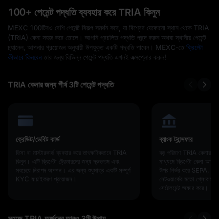
100+ পেমেন্ট পদ্ধতি ব্যবহার করে TRIA কিনুন
MEXC 100টিরও বেশি পেমেন্ট বিকল্প সমর্থন করে, যা বিশ্বের যেকোনো স্থান থেকে TRIA
(TRIA) কেনা সহজ করে তোলে। আপনি প্রচলিত পদ্ধতি পছন্দ করুন অথবা স্থানীয় পেমেন্ট
চ্যানেল, আপনার প্রয়োজন অনুযায়ী উপযুক্ত একটি পদ্ধতি পাবেন। MEXC-তে
ক্রিপ্টো
কীভাবে কিনবেন
তার জন্য বিভিন্ন পেমেন্ট পদ্ধতি এখনই এক্সপ্লোর করুন!
TRIA কেনার জন্য শীর্ষ 3টি পেমেন্ট পদ্ধতি
ক্রেডিট/ডেবিট কার্ড
ব্যাংক ট্রান্সফার
ভিসা বা মাস্টারকার্ড ব্যবহার করে তাৎক্ষণিকভাবে TRIA
বড় পরিমাণ TRIA কেনার জন্য 
কিনুন। এটি ক্রিপ্টো ট্রেডারদের জন্য দ্রুততম এবং
মাধ্যমে ক্রিপ্টো কেনা আদর
সবচেয়ে নিরাপদ অপশন। এর জন্য শুধুমাত্র একটি সম্পূর্ণ
উপর নির্ভর করে SEPA, SW
KYC যাচাইকরণ প্রয়োজন।
নেটওয়ার্কের মতো গ্লোবাল রে
সেটেলমেন্ট অফার করে।
সহজে TRIA অর্জনের আরও 3টি উপায়