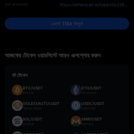
ব্লক এক্সপ্লোরার:
https://etherscan.io/token/0x228bEC415adE4b61D7CaF0adf8C91EAc587BA369
এখনই TRIA কিনুন!
আজকের টোকেন ওয়াচলিস্টে আরও এক্সপ্লোর করুন
হট টোকেন
BTC/USDT
ETH/USDT
Bitcoin
Ethereum
GOLD(XAUT)/USDT
USDC/USDT
Tether Gold
USDCoin
SOL/USDT
XMR/USDT
Solana
Monero