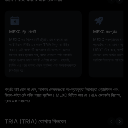
MEXC প্রি-মার্কেট
MEXC লঞ্চপ্যাড
MEXC এর প্রি-মার্কেট ট্রেডিং এর মাধ্যমে এর
MEXC লঞ্চপ্যাডের মাধ্যম
অফিসিয়াল লিস্টিং এর আগে TRIA কিনুন বা বিক্রি
প্রজেক্টগুলোতে আগাম অ্যা
করুন। এই অপশনটি আপনাকে টোকেনগুলো আগাম
USDT স্টক করে, আপনি ওপ
সংগ্রহ করার সুযোগ দেয়, যাতে সেগুলো স্পট মার্কেটে
টোকেন বরাদ্দ অর্জন করতে পা
লাইভ হওয়ার আগে আপনি এগিয়ে থাকেন। তদুপরি,
প্রতিযোগিতামূলক প্রাইসে!
লিস্টিং এর পরে সমস্ত ট্রেড সুরক্ষিত এবং স্বয়ংক্রিয়ভাবে
নিষ্পত্তি হয়।
পদ্ধতি যাই হোক না কেন, আপনার লেনদেনগুলো বহু-স্তরযুক্ত নিরাপত্তা প্রোটোকল এবং
রিয়েল-টাইম রেট লকিং দ্বারা সুরক্ষিত। MEXC নিশ্চিত করে যে TRIA কেনাকাটা নিরাপদ,
দ্রুত এবং সহজলভ্য।
TRIA (TRIA) কোথায় কিনবেন