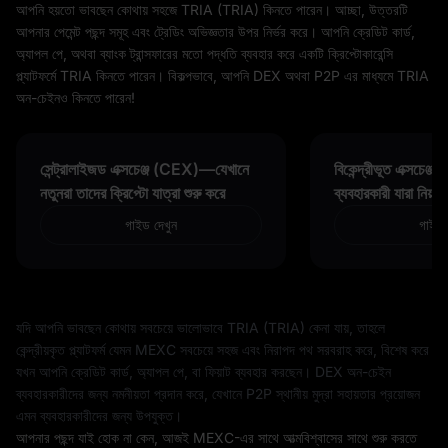
আপনি হয়তো ভাবছেন কোথায় সহজে TRIA (TRIA) কিনতে পারেন। আচ্ছা, উত্তরটি
আপনার পেমেন্ট পছন্দ সমূহ এবং ট্রেডিং অভিজ্ঞতার উপর নির্ভর করে। আপনি ক্রেডিট কার্ড,
অ্যাপল পে, অথবা ব্যাংক ট্রান্সফারের মতো পদ্ধতি ব্যবহার করে একটি ক্রিপ্টোকারেন্সি
প্ল্যাটফর্মে TRIA কিনতে পারেন। বিকল্পভাবে, আপনি DEX অথবা P2P এর মাধ্যমে TRIA
অন-চেইনও কিনতে পারেন!
সেন্ট্রালাইজড এক্সচেঞ্জ (CEX)—যেখানে
বিকেন্দ্রীভূত এক্সচেঞ
নতুনরা তাদের ক্রিপ্টো যাত্রা শুরু করে
ব্যবহারকারী যারা নিয়ন্
গাইড দেখুন
গাইড 
যদি আপনি ভাবছেন কোথায় সবচেয়ে ভালোভাবে TRIA (TRIA) কেনা যায়, তাহলে
কেন্দ্রীয়কৃত প্ল্যাটফর্ম যেমন MEXC সবচেয়ে সহজ এবং নিরাপদ পথ সরবরাহ করে, বিশেষ করে
যখন আপনি ক্রেডিট কার্ড, অ্যাপল পে, বা ফিয়াট ব্যবহার করছেন। DEX অন-চেইন
ব্যবহারকারীদের জন্য নমনীয়তা প্রদান করে, যেখানে P2P স্থানীয় মুদ্রা সহায়তার প্রয়োজন
এমন ব্যবহারকারীদের জন্য উপযুক্ত।
আপনার পছন্দ যাই হোক না কেন, আজই MEXC-এর সাথে আত্মবিশ্বাসের সাথে শুরু করতে