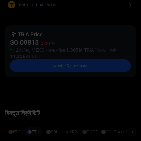
কীভাবে Tutorial কিনবেন
TRIA Price
$0.00813
-2.51%
গত 24 ঘন্টায়, MEXC ব্যবহারকারীরা
1.365M
TRIA কিনেছেন, মোট
11.256K
USDT।
এখনই সাইন আপ করুন
বিস্তৃত লিকুইডিটি
BTC
ETH
SOL
XRP
DOGE
GOLD(XAUT)
S