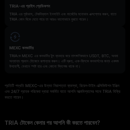
TRIA-এর প্রাইস প্রেডিকশন
TRIA এর পূর্বাভাস, টেকনিক্যাল ইনসাইট এবং মার্কেটের মনোভাব এক্সপ্লোর করুন, যাতে
TRIA কোন দিকে যেতে পারে তা আরও ভালোভাবে বুঝতে পারেন।
MEXC কনভার্টার
TRIAকে MEXC এর কনভার্টার টুল ব্যবহার করে তাৎক্ষণিকভাবে USDT, BTC, অথবা
অন্যান্য প্রধান টোকেনে রূপান্তর করুন। এটি দ্রুত, এক-ক্লিকে কনভার্সনের জন্য একদম
উপযোগী, যেখানে স্পষ্ট হার এবং কোনো স্লিপেজ থাকে না।
প্রতিটি পদ্ধতি MEXC-এর উন্নত নিরাপত্তা ব্যবস্থা, রিয়েল-টাইম এক্সিকিউশন ইঞ্জিন
এবং 24/7 গ্রাহক পরিষেবা দ্বারা সমর্থিত যাতে আপনি আত্মবিশ্বাসের সাথে TRIA বিক্রি
করতে পারেন।
TRIA টোকেন কেনার পর আপনি কী করতে পারবেন?