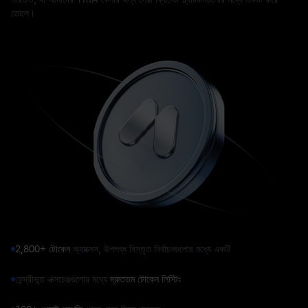
তোলে।
2,800+ টোকেন
অ্যাক্সেস, উপলব্ধ বিস্তৃত নির্বাচনগুলোর মধ্যে একটি
কেন্দ্রীভূত এক্সচেঞ্জগুলোর মধ্যে
দ্রুততম টোকেন লিস্টিং