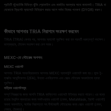
প্রতিটি স্ট্র্যাটেজি বিভিন্ন ঝুঁকি প্রোফাইল এবং মার্কটের অবস্থার সাথে মানানসই। TRIA বা
যেকোনো ক্রিপ্টো অ্যাসেটে বিনিয়োগ করার আগে সর্বদা নিজের গবেষণা (DYOR) করুন।
কীভাবে আপনার TRIA নিরাপদে সংরক্ষণ করবেন
TRIA (TRIA) কেনার পর, আপনার অ্যাসেট সুরক্ষিত করা হল পরবর্তী গুরুত্বপূর্ণ পদক্ষেপ।
ভাগ্যক্রমে, টোকেন সংরক্ষণ করা বেশ সহজ।
MEXC-তে স্টোরেজ অপশন:
MEXC ওয়ালেট
আপনার TRIA স্বয়ংক্রিয়ভাবে আপনার MEXC অ্যাকাউন্ট ওয়ালেটে জমা হয়। ফান্ড টু-
ফ্যাক্টর অথেন্টিকেশন (2FA), উন্নত এনক্রিপশন এবং কোল্ড স্টোরেজ অবকাঠামো দ্বারা
সুরক্ষিত।
বাহ্যিক ওয়ালেটসমূহ
সম্পূর্ণ নিয়ন্ত্রণের জন্য আপনি TRIA ব্যক্তিগত ওয়ালেটে উইথড্র করতে পারেন। এর মধ্যে
রয়েছে দৈনন্দিন ব্যবহারের জন্য সফটওয়্যার ওয়ালেট (যেমন, MetaMask, ট্রাস্ট ওয়ালেট)
অথবা অফলাইনে, সর্বোচ্চ নিরাপত্তা সহ দীর্ঘমেয়াদী স্টোরেজের জন্য কোল্ড ওয়ালেট (যেমন,
লেজার, ট্রেজার)।