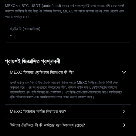
MEXC-তে BTC_USDT (undefined) কেনার অর্থ হলো প্রতিটি ডলার আরও বেশি কাজে লাগে!
অন্যতম সর্বনিম্ন ফি সহ ক্রিপ্টো প্ল্যাটফর্ম হিসেবে, MEXC আপনাকে আপনার প্রথম ট্রেড থেকেই খরচ
কমাতে সাহায্য করে।
ট্রেডিং ফি (মেকার/টেকার)
-
প্রায়শই জিজ্ঞাসিত প্রশ্নাবলী
MEXC ফিউচার ট্রেডিংয়ের নিয়মগুলো কী কী?
একটি ন্যায্য এবং স্থিতিশীল ট্রেডিং পরিবেশ নিশ্চিত করতে MEXC ফিউচার ট্রেডিং নির্দিষ্ট নিয়ম
অনুসরণ করে। এর মধ্যে রয়েছে লিভারেজের সীমা, পজিশন সাইজ ক্যাপ, মেইনটেন্যান্স মার্জিনের
প্রয়োজনীয়তা এবং ঝুঁকি নিয়ন্ত্রণের মেকানিজম। এই নিয়মগুলো বোঝা ট্রেডারদের আরও কার্যকরভাবে
ঝুঁকি পরিচালনা করতে এবং আত্মবিশ্বাসের সাথে ট্রেড করতে সহায়তা করে।
MEXC ফিউচারে সর্বোচ্চ লিভারেজ কত?
ফিউচার ট্রেডিংয়ে কী কী অর্ডারের ধরন উপলভ্য রয়েছে?