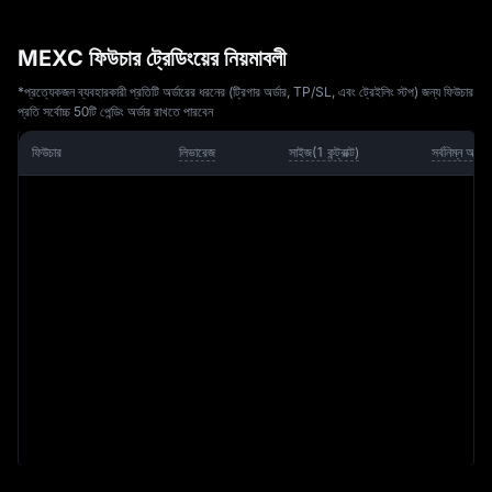
MEXC ফিউচার ট্রেডিংয়ের নিয়মাবলী
*প্রত্যেকজন ব্যবহারকারী প্রতিটি অর্ডারের ধরনের (ট্রিগার অর্ডার, TP/SL, এবং ট্রেইলিং স্টপ) জন্য ফিউচার
প্রতি সর্বোচ্চ 50টি পেন্ডিং অর্ডার রাখতে পারবেন
ফিউচার
লিভারেজ
সাইজ
(
1 
কন্ট্রাক্ট
)
সর্বনিম্ন অর্ডা