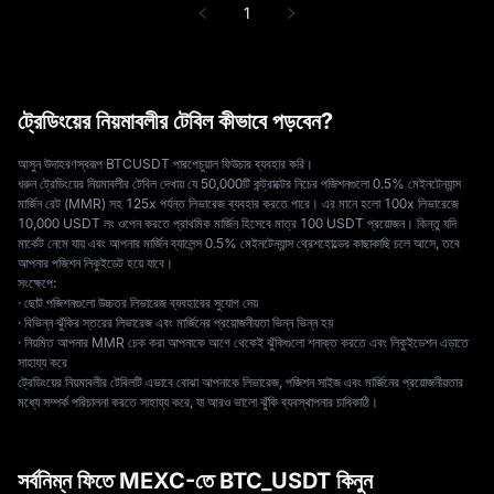
1
ট্রেডিংয়ের নিয়মাবলীর টেবিল কীভাবে পড়বেন?
আসুন উদাহরণস্বরূপ BTCUSDT পারপেচুয়াল ফিউচার ব্যবহার করি।
ধরুন ট্রেডিংয়ের নিয়মাবলীর টেবিল দেখায় যে 50,000টি কন্ট্রাক্টের নিচের পজিশনগুলো 0.5% মেইনটেন্যান্স
মার্জিন রেট (MMR) সহ 125x পর্যন্ত লিভারেজ ব্যবহার করতে পারে। এর মানে হলো 100x লিভারেজে
10,000 USDT লং ওপেন করতে প্রাথমিক মার্জিন হিসেবে মাত্র 100 USDT প্রয়োজন। কিন্তু যদি
মার্কেট নেমে যায় এবং আপনার মার্জিন ব্যালেন্স 0.5% মেইনটেন্যান্স থ্রেশহোল্ডের কাছাকাছি চলে আসে, তবে
আপনার পজিশন লিকুইডেট হয়ে যাবে।
সংক্ষেপে:
· ছোট পজিশনগুলো উচ্চতর লিভারেজ ব্যবহারের সুযোগ দেয়
· বিভিন্ন ঝুঁকির স্তরের লিভারেজ এবং মার্জিনের প্রয়োজনীয়তা ভিন্ন ভিন্ন হয়
· নিয়মিত আপনার MMR চেক করা আপনাকে আগে থেকেই ঝুঁকিগুলো শনাক্ত করতে এবং লিকুইডেশন এড়াতে
সাহায্য করে
ট্রেডিংয়ের নিয়মাবলীর টেবিলটি এভাবে বোঝা আপনাকে লিভারেজ, পজিশন সাইজ এবং মার্জিনের প্রয়োজনীয়তার
মধ্যে সম্পর্ক পরিচালনা করতে সাহায্য করে, যা আরও ভালো ঝুঁকি ব্যবস্থাপনার চাবিকাঠি।
সর্বনিম্ন ফিতে MEXC-তে BTC_USDT কিনুন