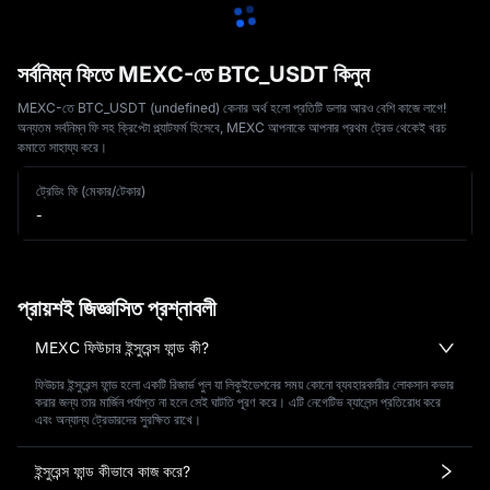
সর্বনিম্ন ফিতে MEXC-তে BTC_USDT কিনুন
MEXC-তে BTC_USDT (undefined) কেনার অর্থ হলো প্রতিটি ডলার আরও বেশি কাজে লাগে!
অন্যতম সর্বনিম্ন ফি সহ ক্রিপ্টো প্ল্যাটফর্ম হিসেবে, MEXC আপনাকে আপনার প্রথম ট্রেড থেকেই খরচ
কমাতে সাহায্য করে।
ট্রেডিং ফি (মেকার/টেকার)
-
প্রায়শই জিজ্ঞাসিত প্রশ্নাবলী
MEXC ফিউচার ইন্সুরেন্স ফান্ড কী?
ফিউচার ইন্সুরেন্স ফান্ড হলো একটি রিজার্ভ পুল যা লিকুইডেশনের সময় কোনো ব্যবহারকারীর লোকসান কভার
করার জন্য তার মার্জিন পর্যাপ্ত না হলে সেই ঘাটতি পূরণ করে। এটি নেগেটিভ ব্যালেন্স প্রতিরোধ করে
এবং অন্যান্য ট্রেডারদের সুরক্ষিত রাখে।
ইন্সুরেন্স ফান্ড কীভাবে কাজ করে?