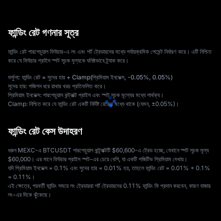
ফান্ডিং রেট গণনার সূত্র
ফান্ডিং রেট পারপেচুয়াল ফিউচার-এ লং এবং শর্ট ট্রেডারদের মধ্যে পর্যায়ক্রমিক পেমেন্ট নির্ধারণ করে। এটি নিশ্চিত 
করে যে ফিউচার প্রাইস স্পট সূচক মূল্যকে ঘনিষ্ঠভাবে ট্র্যাক করে। 
ফর্মুলা: ফান্ডিং রেট = সুদের হার + Clamp(প্রিমিয়াম ইনডেক্স, -0.05%, 0.05%)
সুদের হার: পজিশন ধরে রাখার খরচ প্রতিফলিত করে। 
প্রিমিয়াম ইনডেক্স: পারপেচুয়াল কন্ট্রাক্ট প্রাইস এবং স্পট সূচক মূল্যের মধ্যে পার্থক্য। 
Clamp: নিশ্চিত করে যে ফান্ডিং রেট একটি নির্দিষ্ট রেঞ্জের মধ্যে থাকে (যেমন, ±0.05%)।
ফান্ডিং রেট কেস উদাহরণ
ধরুন MEXC-এ BTCUSDT পারপেচুয়াল কন্ট্র্যাক্টটি $60,600-এ ট্রেড হচ্ছে, যেখানে স্পট সূচক মূল্য 
$60,000। এর মানে ফিউচার প্রাইস স্পট-এর চেয়ে বেশি, যা একটি পজিটিভ প্রিমিয়াম দেখায়। 
যদি প্রিমিয়াম ইনডেক্স = 0.1% এবং সুদের হার = 0.01% হয়, তাহলে ফান্ডিং রেট = 0.01% + 0.1% 
= 0.11%। 
এই ক্ষেত্রে, পরবর্তী ফান্ডিং সময়ে লং ট্রেডাররা শর্ট ট্রেডারদের 0.11% ফান্ডিং ফি প্রদান করবেন, কারণ বাজার 
লং-এর দিকে ঝুঁকেছে।