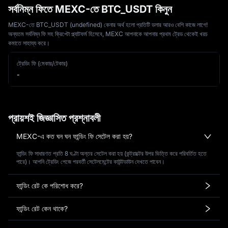
সর্বনিম্ন ফিতে MEXC-তে BTC_USDT কিনুন
MEXC-তে BTC_USDT (undefined) কেনার অর্থ হলো প্রতিটি ডলার আরও বেশি কাজে লাগে!
অন্যতম সর্বনিম্ন ফি সহ ক্রিপ্টো প্ল্যাটফর্ম হিসেবে, MEXC আপনাকে আপনার প্রথম ট্রেড থেকেই খরচ
কমাতে সাহায্য করে।
ট্রেডিং ফি (মেকার/টেকার)
-
প্রায়শই জিজ্ঞাসিত প্রশ্নাবলী
MEXC-এ কত ঘন ঘন ফান্ডিং ফি সেটেল করা হয়?
ফান্ডিং ফি সাধারণত প্রতি 8 ঘণ্টা অন্তর সেটেল করা হয় (কন্ট্রাক্টের উপর ভিত্তি করে পরিবর্তিত হতে
পারে)। আপনি ট্রেডিং পেজে পরবর্তী সেটেলমেন্টের কাউন্টডাউন দেখতে পাবেন।
ফান্ডিং রেট কে পরিশোধ করে?
ফান্ডিং রেট কেন থাকে?