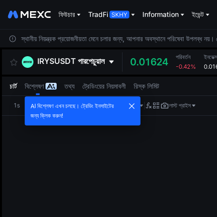
ফিউচার
TradFi
Information
ইভেন্ট
স্থানীয় নিয়ন্ত্রক প্রয়োজনীয়তা মেনে চলার জন্য, আপনার অবস্থানে পরিষেবা উপলব্ধ নয়
পরিবর্তন
ইনডেক্
IRYSUSDT
পারপেচুয়াল
0.01624
-0.42%
0.01
চার্ট
বিশ্লেষণ
তথ্য
ট্রেডিংয়ের নিয়মাবলী
রিস্ক লিমিট
1s
1m
5m
15m
1H
4H
1D
লাস্ট প্রাইস
AI বিশ্লেষণ এখন চলছে। ট্রেডিং ইনসাইটের
জন্য ক্লিক করুন!