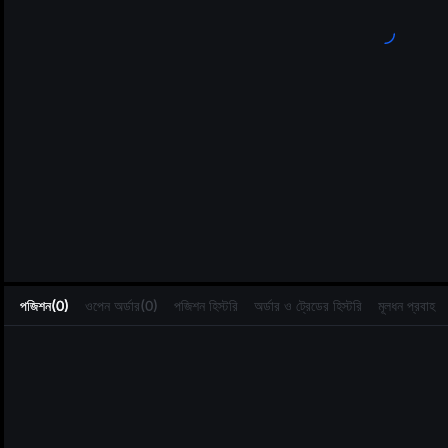
L
পজিশন(0)
ওপেন অর্ডার(0)
পজিশন হিস্টরি
অর্ডার ও ট্রেডের হিস্টরি
মূলধন প্রবাহ