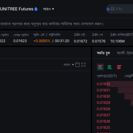
AAOI
UNITREE Futures
আরও
SKYAI
UNITREE ST
SPCX rises 
। যেকোনো প্রশ্নের জন্য অনুগ্রহ করে কাস্টমার সার্ভিসের সাথে যোগাযোগ করুন।
GOLD(XAU
ফান্ডিং রেট
/
কাউন্টডাউন
24h হাই
24h লো
AAOI
24h ভলিউম(IRY
স প্রাইস
ফেয়ার প্রাইস
622
0.01623
+0.0050%
/
00:31:20
0.01672
0.01576
SKYAI
10.106M
UNITREE ST
অর্ডার বুক
মার্কেট ট্রেড
SPCX rises 
আসল
প্রাইস
(
USDT
)
কোয়ান্টি
0.01632
0.01631
0.01630
0.01629
0.01628
0.01627
0.01626
0.01625