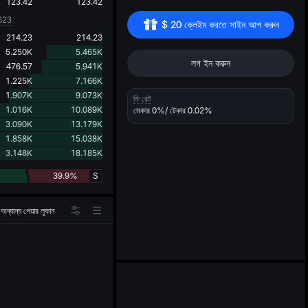
d
123.42
123.42
623
$
20
 ক্লেইম করতে সাইন আপ করুন
214.23
214.23
5.250K
5.465K
লগ ইন করুন
476.57
5.941K
1.225K
7.166K
1.907K
9.073K
ফি রেট
1.016K
10.089K
মেকার
0%
/ টেকার
0.02%
3.090K
13.179K
1.858K
15.038K
3.148K
18.185K
39.9%
S
অন্যান্য পেয়ার লুকান