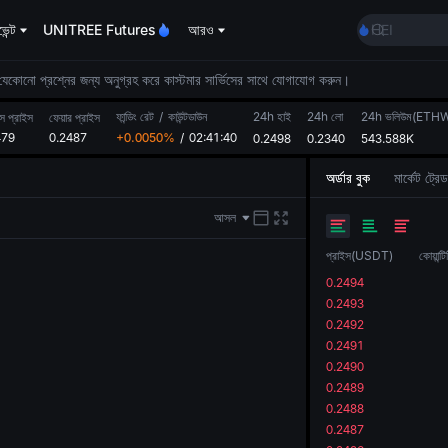
MINIMAX
েন্ট
UNITREE Futures
আরও
HEI
CAP
UNITREE
। যেকোনো প্রশ্নের জন্য অনুগ্রহ করে কাস্টমার সার্ভিসের সাথে যোগাযোগ করুন।
Unitree Fut
ফান্ডিং রেট
/
কাউন্টডাউন
24h হাই
24h লো
24h ভলিউম(ETH
BLESS
্স প্রাইস
ফেয়ার প্রাইস
479
0.2487
+0.0050%
/
02:41:40
0.2498
0.2340
543.588K
MINIMAX
HEI
অর্ডার বুক
মার্কেট ট্রেড
CAP
UNITREE
আসল
Unitree Fut
প্রাইস
(
USDT
)
কোয়ান্টি
0.2494
0.2493
0.2492
0.2491
0.2490
0.2489
0.2488
0.2487