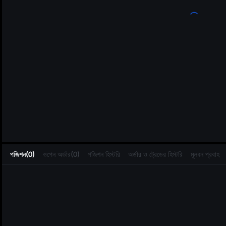
L
পজিশন(0)
ওপেন অর্ডার(0)
পজিশন হিস্টরি
অর্ডার ও ট্রেডের হিস্টরি
মূলধন প্রবাহ