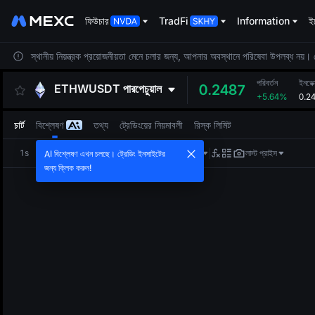
ফিউচার
TradFi
Information
ইভ
স্থানীয় নিয়ন্ত্রক প্রয়োজনীয়তা মেনে চলার জন্য, আপনার অবস্থানে পরিষেবা উপলব্ধ নয়
পরিবর্তন
ইনডেক
ETHWUSDT
পারপেচুয়াল
0.2487
+5.64%
0.2
চার্ট
বিশ্লেষণ
তথ্য
ট্রেডিংয়ের নিয়মাবলী
রিস্ক লিমিট
1s
1m
5m
15m
1H
4H
1D
লাস্ট প্রাইস
AI বিশ্লেষণ এখন চলছে। ট্রেডিং ইনসাইটের
জন্য ক্লিক করুন!