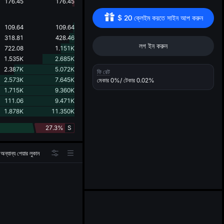
d
176.45
176.45
$
20
 ক্লেইম করতে সাইন আপ করুন
109.64
109.64
318.81
428.46
লগ ইন করুন
722.08
1.151K
1.535K
2.685K
2.387K
5.072K
ফি রেট
2.573K
7.645K
মেকার
0%
/ টেকার
0.02%
1.715K
9.360K
111.06
9.471K
1.878K
11.350K
27.3%
S
অন্যান্য পেয়ার লুকান