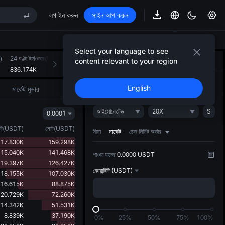
লগ ইন করুন
সাইন আপ করুন
AR Market Subscription on Aug 10
despite lock-up expiry
)
Select your language to see
)
24 ঘণ্টা টার্নওভার(USDT)
content relevant to your region
ট্রেড করুন
AI স্ট্র্যাটেজি
NEW
836.174K
AR Market Subscription on Aug 10
ওপেন
ক্লোজ
English
মার্কেট মুভার
despite lock-up expiry
আইসোলেটেড
20X
S
0.0001
টি
(
USDT
)
মোট
(
USDT
)
সীমা
মার্কেট
চেজ লিমিট অর্ডার
17.830K
159.298K
15.040K
141.468K
পাওয়া যাচ্ছে
0.0000 USDT
19.397K
126.427K
কোয়ান্টিটি
(USDT)
18.155K
107.030K
16.615K
88.875K
20.729K
72.260K
14.342K
51.531K
8.839K
37.190K
0%
25%
50%
75%
100%