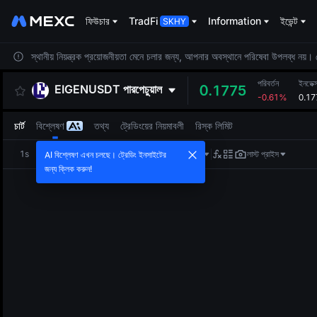
ফিউচার
TradFi
Information
ইভেন্ট
স্থানীয় নিয়ন্ত্রক প্রয়োজনীয়তা মেনে চলার জন্য, আপনার অবস্থানে পরিষেবা উপলব্ধ নয়
পরিবর্তন
ইনডেক্
EIGENUSDT
পারপেচুয়াল
0.1775
-0.61%
0.17
চার্ট
বিশ্লেষণ
তথ্য
ট্রেডিংয়ের নিয়মাবলী
রিস্ক লিমিট
1s
1m
5m
15m
1H
4H
1D
লাস্ট প্রাইস
AI বিশ্লেষণ এখন চলছে। ট্রেডিং ইনসাইটের
জন্য ক্লিক করুন!