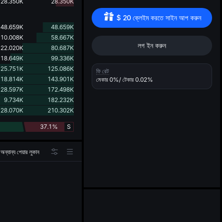
d
28.350K
28.350K
$
20
 ক্লেইম করতে সাইন আপ করুন
48.659K
48.659K
10.008K
58.667K
লগ ইন করুন
22.020K
80.687K
18.649K
99.336K
25.751K
125.086K
ফি রেট
18.814K
143.901K
মেকার
0%
/ টেকার
0.02%
28.597K
172.498K
9.734K
182.232K
28.070K
210.302K
37.1%
S
অন্যান্য পেয়ার লুকান