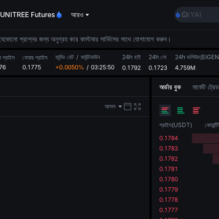
AAOI
UNITREE Futures
আরও
SKYAI
UNITREE ST
SPCX rises 
। যেকোনো প্রশ্নের জন্য অনুগ্রহ করে কাস্টমার সার্ভিসের সাথে যোগাযোগ করুন।
GOLD(XAU
ফান্ডিং রেট
/
কাউন্টডাউন
24h হাই
24h লো
24h ভলিউম(EIGEN
AAOI
স প্রাইস
ফেয়ার প্রাইস
76
0.1775
+0.0050%
/
03:25:50
0.1792
0.1723
4.759M
SKYAI
UNITREE ST
অর্ডার বুক
মার্কেট ট্রেড
SPCX rises 
আসল
প্রাইস
(
USDT
)
কোয়ান্টি
0.1784
0.1783
0.1782
0.1781
0.1780
0.1779
0.1778
0.1777