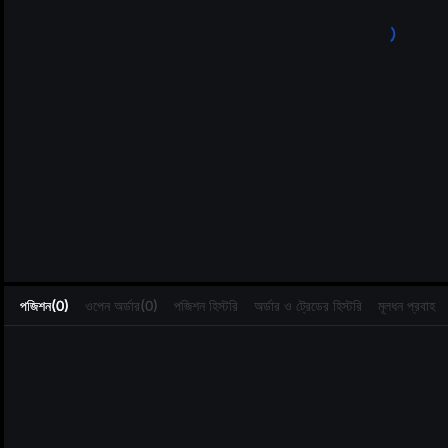
L
পজিশন(0)
ওপেন অর্ডার(0)
পজিশন হিস্টরি
অর্ডার ও ট্রেডের হিস্টরি
মূলধন প্রবাহ