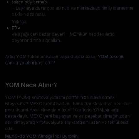
token paylanması
= Layihəyə daha çox etimad və mərkəzləşdirilmiş idarəetmə
riskinin azalması.
Yüksək
FDV
və aşağı cari bazar dəyəri = Mümkün həddən artıq
dəyərləndirmə siqnalları.
Artıq YOM tokenomikasını başa düşdünüzsə,
YOM tokenin
canlı qiymətini
kəşf edin!
YOM Necə Alınır?
YOM (YOM) kriptovalyutasını portfelinizə əlavə etmək
istəyirsiniz? MEXC kredit kartları, bank transferləri və peer-to-
peer ticarət daxil olmaqla müxtəlif üsullarla YOM almağı
dəstəkləyir. MEXC yeni başlayan və ya peşəkar olmağınızdan
asılı olmayaraq kriptovalyuta alqı-satqısını asan və təhlükəsiz
edir.
MEXC-də YOM Almağı İndi Öyrənin!