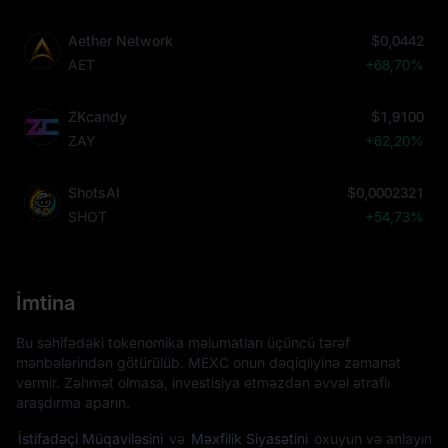
Aether Network
$0,0442
AET
+68,70%
ZKcandy
$1,9100
ZAY
+62,20%
ShotsAI
$0,0002321
SHOT
+54,73%
İmtina
Bu səhifədəki tokenomika məlumatları üçüncü tərəf
mənbələrindən götürülüb. MEXC onun dəqiqliyinə zəmanət
vermir. Zəhmət olmasa, investisiya etməzdən əvvəl ətraflı
araşdırma aparın.
İstifadəçi Müqaviləsini
və
Məxfilik Siyasətini
oxuyun və anlayın