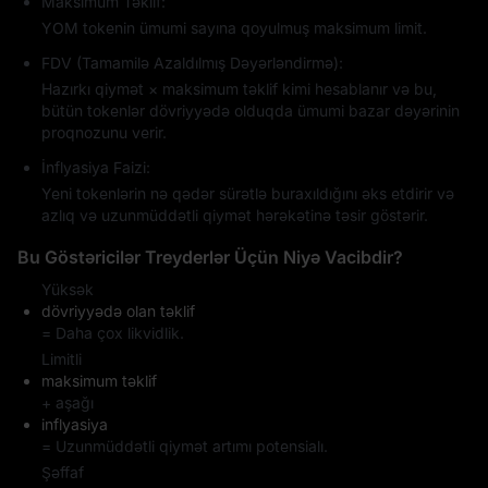
Maksimum Təklif:
YOM tokenin ümumi sayına qoyulmuş maksimum limit.
FDV (Tamamilə Azaldılmış Dəyərləndirmə):
Hazırkı qiymət × maksimum təklif kimi hesablanır və bu,
bütün tokenlər dövriyyədə olduqda ümumi bazar dəyərinin
proqnozunu verir.
İnflyasiya Faizi:
Yeni tokenlərin nə qədər sürətlə buraxıldığını əks etdirir və
azlıq və uzunmüddətli qiymət hərəkətinə təsir göstərir.
Bu Göstəricilər Treyderlər Üçün Niyə Vacibdir?
Yüksək
dövriyyədə olan təklif
= Daha çox likvidlik.
Limitli
maksimum təklif
+ aşağı
inflyasiya
= Uzunmüddətli qiymət artımı potensialı.
Şəffaf