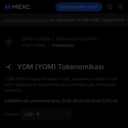
AAOI
Kripto al
Bazarlar
Qeydiyyatdan keçin
Spot
Futures
SKYAI
SPCX
UNITREE 
SPCX ris
-də qeydiyyatdan keçin
və maksimum 10.000 USDT dəyərində Yeni ist
GOLD(X
AAOI
SKYAI
/
/
MEXC Birjası
Kriptovalyuta Qiyməti
UNITREE 
/
Tokenomika
YOM (YOM)
SPCX ris
YOM (YOM) Tokenomikası
YOM (YOM) haqqında token təklifi, paylanma modeli və real
vaxt rejimli bazar məlumatları daxil olmaqla əsas məlumatları
kəşf edin.
Səhifənin son yenilənmə tarixi:
2026-08-09 05:10:44
(UTC+0)
Valyuta
USD - $