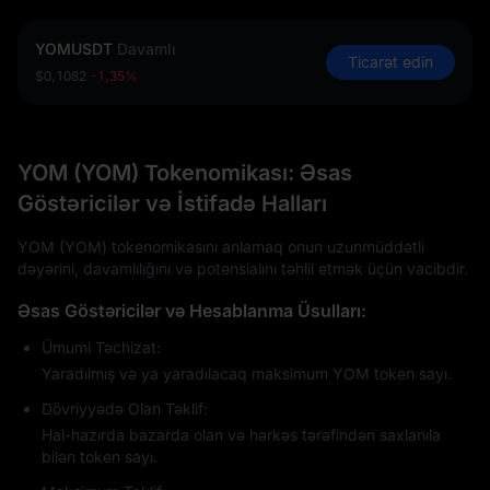
YOMUSDT
Davamlı
Ticarət edin
$0,1082
-1,35%
YOM (YOM) Tokenomikası: Əsas
Göstəricilər və İstifadə Halları
YOM (YOM) tokenomikasını anlamaq onun uzunmüddətli
dəyərini, davamlılığını və potensialını təhlil etmək üçün vacibdir.
Əsas Göstəricilər və Hesablanma Üsulları:
Ümumi Təchizat:
Yaradılmış və ya yaradılacaq maksimum YOM token sayı.
Dövriyyədə Olan Təklif:
Hal-hazırda bazarda olan və hərkəs tərəfindən saxlanıla
bilən token sayı.