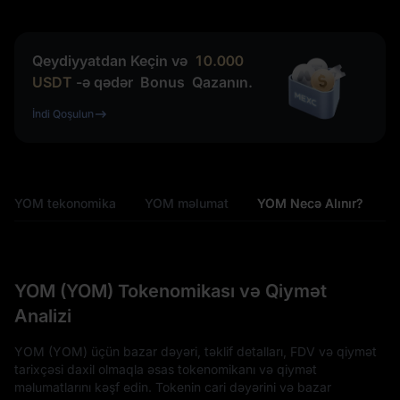
Qeydiyyatdan Keçin və
10.000
USDT
-ə qədər
Bonus
Qazanın.
İndi Qoşulun
YOM tekonomika
YOM məlumat
YOM Necə Alınır?
YOM (YOM) Tokenomikası və Qiymət
Analizi
YOM (YOM) üçün bazar dəyəri, təklif detalları, FDV və qiymət
tarixçəsi daxil olmaqla əsas tokenomikanı və qiymət
məlumatlarını kəşf edin. Tokenin cari dəyərini və bazar