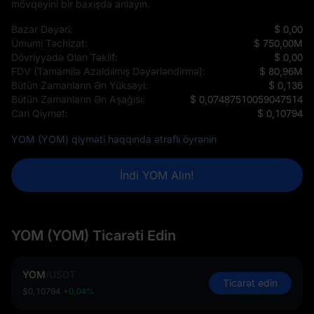
mövqeyini bir baxışda anlayın.
Bazar Dəyəri:
$ 0,00
Ümumi Təchizat:
$ 750,00M
Dövriyyədə Olan Təklif:
$ 0,00
FDV (Tamamilə Azaldılmış Dəyərləndirmə):
$ 80,96M
Bütün Zamanların Ən Yüksəyi:
$ 0,136
Bütün Zamanların Ən Aşağısı:
$ 0,07487510059047514
Cari Qiymət:
$ 0,10794
YOM (YOM) qiyməti haqqında ətraflı öyrənin
İndi YOM Alın!
YOM (YOM) Ticarəti Edin
YOM
/
USDT
Ticarət edin
$0,10794
+0,04%