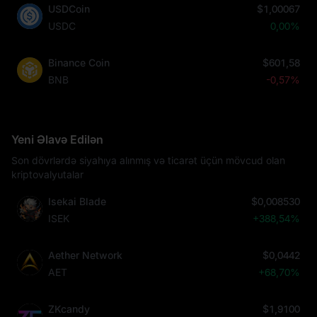
USDCoin
$1,00067
USDC
0,00%
Binance Coin
$601,58
BNB
-0,57%
Yeni Əlavə Edilən
Son dövrlərdə siyahıya alınmış və ticarət üçün mövcud olan
kriptovalyutalar
Isekai Blade
$0,008530
ISEK
+388,54%
Aether Network
$0,0442
AET
+68,70%
ZKcandy
$1,9100