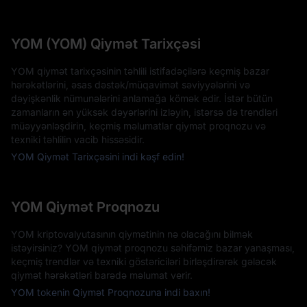
YOM (YOM) Qiymət Tarixçəsi
YOM qiymət tarixçəsinin təhlili istifadəçilərə keçmiş bazar
hərəkətlərini, əsas dəstək/müqavimət səviyyələrini və
dəyişkənlik nümunələrini anlamağa kömək edir. İstər bütün
zamanların ən yüksək dəyərlərini izləyin, istərsə də trendləri
müəyyənləşdirin, keçmiş məlumatlar qiymət proqnozu və
texniki təhlilin vacib hissəsidir.
YOM Qiymət Tarixçəsini indi kəşf edin!
YOM Qiymət Proqnozu
YOM kriptovalyutasının qiymətinin nə olacağını bilmək
istəyirsiniz? YOM qiymət proqnozu səhifəmiz bazar yanaşması,
keçmiş trendlər və texniki göstəriciləri birləşdirərək gələcək
qiymət hərəkətləri barədə məlumat verir.
YOM tokenin Qiymət Proqnozuna indi baxın!