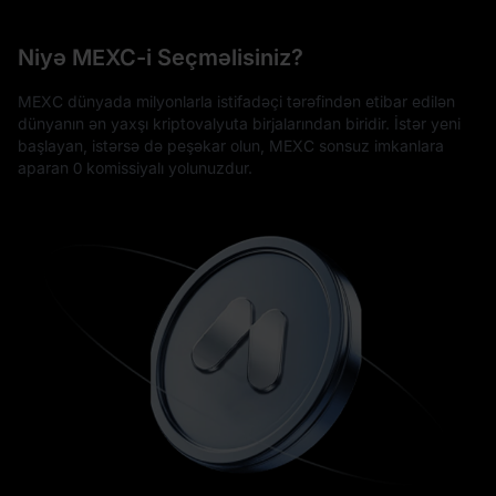
Niyə MEXC-i Seçməlisiniz?
MEXC dünyada milyonlarla istifadəçi tərəfindən etibar edilən
dünyanın ən yaxşı kriptovalyuta birjalarından biridir. İstər yeni
başlayan, istərsə də peşəkar olun, MEXC sonsuz imkanlara
aparan 0 komissiyalı yolunuzdur.