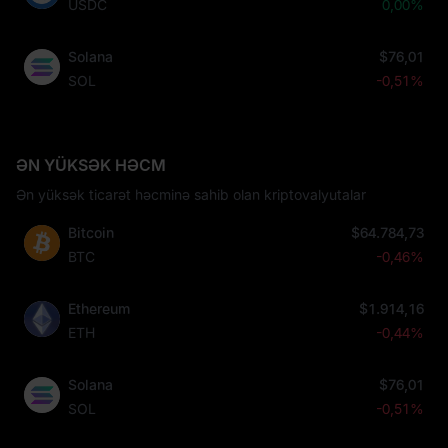
USDC
0,00%
Solana
$76,01
SOL
-0,51%
ƏN YÜKSƏK HƏCM
Ən yüksək ticarət həcminə sahib olan kriptovalyutalar
Bitcoin
$64.784,73
BTC
-0,46%
Ethereum
$1.914,16
ETH
-0,44%
Solana
$76,01
SOL
-0,51%