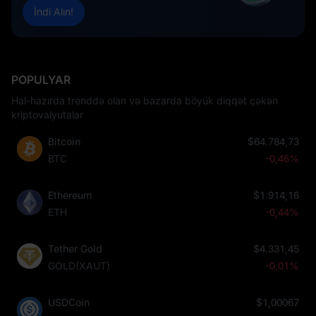
İndi Alın!
POPULYAR
Hal-hazırda trenddə olan və bazarda böyük diqqət çəkən
kriptovalyutalar
Bitcoin
$64.784,73
BTC
-0,46%
Ethereum
$1.914,16
ETH
-0,44%
Tether Gold
$4.331,45
GOLD(XAUT)
-0,01%
USDCoin
$1,00067