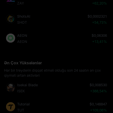
ZAY
+62,20%
ShotsAI
$0,0002321
SHOT
+54,73%
AEON
$0,06306
AEON
+13,41%
Ən Çox Yüksələnlər
Hər bir treyderin diqqət etməli olduğu son 24 saatın ən çox
qiyməti artan aktivləri
Isekai Blade
$0,008530
ISEK
+388,54%
Tutorial
$0,148847
TUT
+109,06%