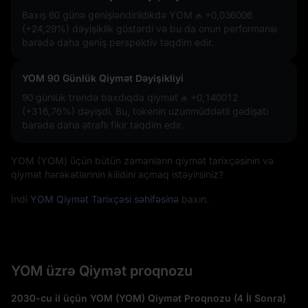
Baxış 60 günə genişləndirildikdə YOM
₼ +0,036006
(+24,29%)
dəyişiklik göstərdi və bu da onun performansı
barədə daha geniş perspektiv təqdim edir.
YOM 90 Günlük Qiymət Dəyişikliyi
90 günlük trendə baxdıqda qiymət
₼ +0,140012
(+316,76%)
dəyişdi. Bu, tokenin uzunmüddətli gedişatı
barədə daha ətraflı fikir təqdim edir.
YOM (YOM) üçün bütün zamanların qiymət tarixçəsinin və
qiymət hərəkətlərinin kilidini açmaq istəyirsiniz?
İndi
YOM Qiymət Tarixçəsi səhifəsinə
baxın.
YOM üzrə Qiymət proqnozu
2030-cu il üçün YOM (YOM) Qiymət Proqnozu (4 İl Sonra)