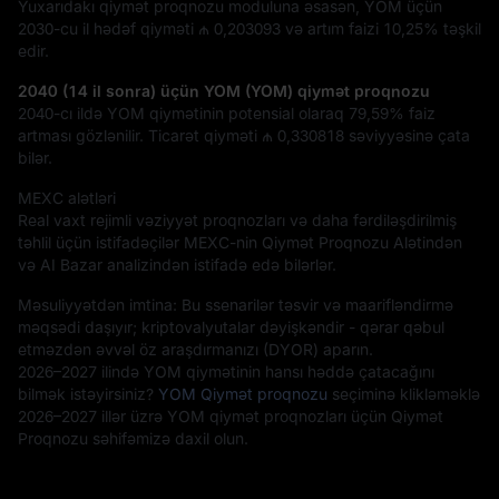
Yuxarıdakı qiymət proqnozu moduluna əsasən, YOM üçün
2030-cu il hədəf qiyməti
₼ 0,203093
və artım faizi
10,25%
təşkil
edir.
2040 (14 il sonra) üçün YOM (YOM) qiymət proqnozu
2040-cı ildə YOM qiymətinin potensial olaraq
79,59%
faiz
artması gözlənilir. Ticarət qiyməti
₼ 0,330818
səviyyəsinə çata
bilər.
MEXC alətləri
Real vaxt rejimli vəziyyət proqnozları və daha fərdiləşdirilmiş
təhlil üçün istifadəçilər MEXC-nin Qiymət Proqnozu Alətindən
və AI Bazar analizindən istifadə edə bilərlər.
Məsuliyyətdən imtina: Bu ssenarilər təsvir və maarifləndirmə
məqsədi daşıyır; kriptovalyutalar dəyişkəndir - qərar qəbul
etməzdən əvvəl öz araşdırmanızı (DYOR) aparın.
2026–2027 ilində YOM qiymətinin hansı həddə çatacağını
bilmək istəyirsiniz?
YOM Qiymət proqnozu
seçiminə klikləməklə
2026–2027 illər üzrə YOM qiymət proqnozları üçün Qiymət
Proqnozu səhifəmizə daxil olun.