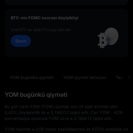
BTC-nin FOMC sonrası dəyişikliyi
3 həf ETF ser bitdi ETH kap cəlb edir
Baxın
YOM bugünkü qiyməti
YOM qiymət tarixçəsi
Tez-tez 
YOM bugünkü qiyməti
Bu gün canlı YOM (YOM) qiyməti son 24 saat ərzində olan
0,43%
dəyişkənlik ilə
₼ 0,184212
təşkil edir. Cari YOM - AZN
konvertasiya dərəcəsi YOM üzrə
₼ 0,184212
təşkil edir.
YOM hazırda
₼ 0,00
bazar kapitallaşması ilə
#3702
sıradadır və