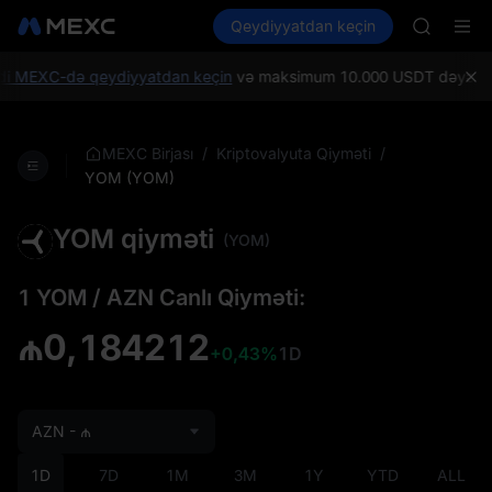
GOLD(X
Kripto al
Bazarlar
Qeydiyyatdan keçin
Spot
Futures
AAOI
SPCX
SKYAI
UNITREE 
i MEXC-də qeydiyyatdan keçin
və maksimum 10.000 USDT dəyərində Ye
SPCX ris
GOLD(X
AAOI
/
/
MEXC Birjası
Kriptovalyuta Qiyməti
SKYAI
YOM (YOM)
UNITREE 
SPCX ris
YOM qiyməti
(YOM)
1 YOM / AZN Canlı Qiyməti:
₼0,184212
+0,43%
1D
AZN - ₼
1D
7D
1M
3M
1Y
YTD
ALL