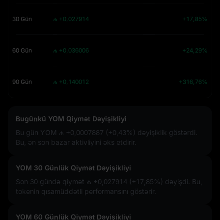
30 Gün
₼ +0,027914
+17,85%
60 Gün
₼ +0,036006
+24,29%
90 Gün
₼ +0,140012
+316,76%
Bugünkü YOM Qiymət Dəyişikliyi
Bu gün YOM
₼ +0,0007887 (+0,43%)
dəyişiklik göstərdi.
Bu, ən son bazar aktivliyini əks etdirir.
YOM 30 Günlük Qiymət Dəyişikliyi
Son 30 gündə qiymət
₼ +0,027914 (+17,85%)
dəyişdi. Bu,
tokenin qısamüddətli performansını göstərir.
YOM 60 Günlük Qiymət Dəyişikliyi