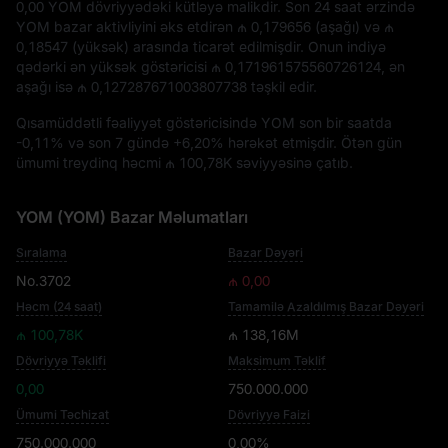
0,00 YOM
dövriyyədəki kütləyə malikdir. Son 24 saat ərzində
YOM bazar aktivliyini əks etdirən
₼ 0,179656
(aşağı) və
₼
0,18547
(yüksək) arasında ticarət edilmişdir. Onun indiyə
qədərki ən yüksək göstəricisi
₼ 0,171961575560726124
, ən
aşağı isə
₼ 0,127287671003807738
təşkil edir.
Qısamüddətli fəaliyyət göstəricisində YOM son bir saatda
-0,11%
və son 7 gündə
+6,20%
hərəkət etmişdir. Ötən gün
ümumi treydinq həcmi
₼ 100,78K
səviyyəsinə çatıb.
YOM (YOM) Bazar Məlumatları
Sıralama
Bazar Dəyəri
No.3702
₼ 0,00
Həcm (24 saat)
Tamamilə Azaldılmış Bazar Dəyəri
₼ 100,78K
₼ 138,16M
Dövriyyə Təklifi
Maksimum Təklif
0,00
750.000.000
Ümumi Təchizat
Dövriyyə Faizi
750.000.000
0,00%