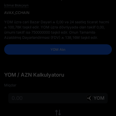
İctimai Blokçeyn
AVAX_CCHAIN
YOM üzrə cari Bazar Dəyəri
₼ 0,00
və 24 saatlıq ticarət həcmi
₼ 100,78K
təşkil edir. YOM üzrə dövriyyədə olan təklif
0,00
,
ümumi təklif isə
750000000
təşkil edir. Onun Tamamilə
Azaldılmış Dəyərləndirməsi (FDV)
₼ 138,16M
təşkil edir.
YOM Alın
YOM / AZN Kalkulyatoru
Miqdar
YOM