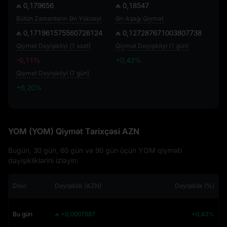
₼ 0,179656
₼ 0,18547
Bütün Zamanların Ən Yüksəyi
Ən Aşağı Qiymət
₼ 0,171961575560726124
₼ 0,127287671003807738
Qiymət Dəyişikliyi (1 saat)
Qiymət Dəyişikliyi (1 gün)
-0,11%
+0,43%
Qiymət Dəyişikliyi (7 gün)
+6,20%
+6,20%
YOM (YOM) Qiymət Tarixçəsi AZN
Bugün, 30 gün, 60 gün ve 90 gün üçün YOM qiyməti
dəyişikliklərini izləyin:
Dövr
Dəyişiklik (AZN)
Dəyişiklik (%)
Bu gün
₼ +0,0007887
+0,43%