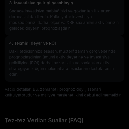
3. İnvestisiya gəlirini hesablayın
Sadəcə investisiya məbləğinizi və gözlənilən illik artım
dərəcəsini daxil edin. Kalkulyator investisiya
məqsədlərinizi dərhal ölçür və XRP saxlanılan aktivlərinizin
gələcək dəyərini proqnozlaşdırır.
4. Təxmini dəyər və ROI
Daxil etdiklərinizə əsasən, müxtəlif zaman çərçivələrində
proqnozlaşdırılan ümumi aktiv dəyərinə və İnvestisiya
gəlirliliyinə (ROI) dərhal nəzər salın və saxlanılan aktiv
strategiyanız üçün məlumatlara əsaslanan dəstək təmin
edin.
Vacib detallar: Bu, zəmanətli proqnoz deyil, ssenari
kalkulyatorudur və maliyyə məsləhəti kimi qəbul edilməməlidir.
Tez-tez Verilən Suallar (FAQ)