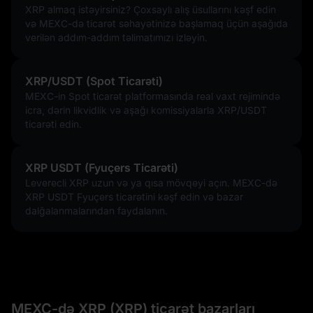
XRP almaq istəyirsiniz? Çoxsaylı alış üsullarını kəşf edin
və MEXC-də ticarət səhayətinizə başlamaq üçün aşağıda
verilən addım-addım təlimatımızı izləyin.
XRP/USDT (Spot Ticarəti)
MEXC-in Spot ticarət platformasında real vaxt rejimində
icra, dərin likvidlik və aşağı komissiyalarla XRP/USDT
ticarəti edin.
XRP USDT (Fyuçers Ticarəti)
Leverecli XRP uzun və ya qısa mövqeyi açın. MEXC-də
XRP USDT Fyuçers ticarətini kəşf edin və bazar
dalğalanmalarından faydalanın.
MEXC-də XRP (XRP) ticarət bazarları