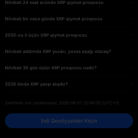
Növbəti 24 saat ərzində XRP qiymət proqnozu
Növbəti bir neçə gündə XRP qiymət proqnozu
2030-cu il üçün XRP qiymət proqnozu
Növbəti addımda XRP yuxarı, yoxsa aşağı olacaq?
Növbəti 30 gün üçün XRP proqnozu nədir?
2026 ilində XRP yaxşı alışdır?
Səhifənin son yenilənməsi:
2026-08-07 20:49:55
(UTC+0)
İndi Qeydiyyatdan Keçin