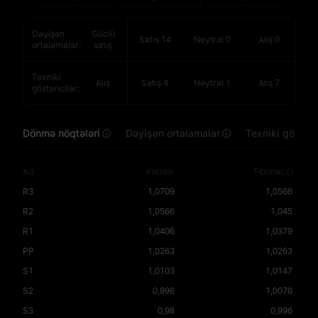
Dəyişən
Güclü
Satış
14
Neytral
0
Alış
0
ortalamalar
:
satış
Texniki
Alış
Satış
4
Neytral
1
Alış
7
göstəricilər
:
Dönmə nöqtələri
Dəyişən ortalamalar
Texniki göstəri
Ad
Klassik
Fibonaççi
R3
1,0709
1,0566
R2
1,0566
1,045
R1
1,0406
1,0379
PP
1,0263
1,0263
S1
1,0103
1,0147
S2
0,996
1,0076
S3
0,98
0,996