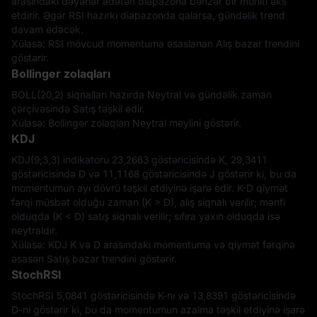
arasındakı dəyərlər adətən diapazona bənzər bir mühiti əks
etdirir. Əgər RSI hazırkı diapazonda qalarsa, gündəlik trend
davam edəcək.
Xülasə: RSI mövcud momentuma əsaslanan Alış bazar trendini
göstərir.
Bollinger zolaqları
BOLL(20,2) siqnalları hazırda Neytral və gündəlik zaman
çərçivəsində Satış təşkil edir.
Xülasə: Bollinger zolaqları Neytral meylini göstərir.
KDJ
KDJ(9,3,3) indikatoru 23,2663 göstəricisində K, 29,3411
göstəricisində D və 11,1168 göstəricisində J göstərir ki, bu da
momentumun ayı dövrü təşkil etdiyinə işarə edir. K-D qiymət
fərqi müsbət olduğu zaman (K > D), alış siqnalı verilir; mənfi
olduqda (K < D) satış siqnalı verilir; sıfıra yaxın olduqda isə
neytraldır.
Xülasə: KDJ K və D arasındakı momentuma və qiymət fərqinə
əsasən Satış bazar trendini göstərir.
StochRSI
StochRSI 5,0841 göstəricisində K-nı və 13,8391 göstəricisində
D-ni göstərir ki, bu da momentumun azalma təşkil etdiyinə işarə