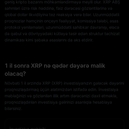
geniş kripto bazarını möhkəmləndirməyə meylli olur. XRP ABŞ
səhmləri üzrə risk həddinə, faiz dərəcəsi gözləntilərinə və
qlobal dollar likvidliyinə tez reaksiya verə bilər. Uzunmüddətli
proqnozlar həmçinin onçeyn fəaliyyət, komissiya tələbi, əsas
protokol yeniləmələri, uzunmüddətli sahibkar davranışı, eləcə
də qəbul və dövriyyədəki kütləyə təsir edən struktur təchizat
dinamikası kimi şəbəkə əsaslarını da əks etdirir.
1 il sonra XRP nə qədər dəyərə malik
olacaq?
Növbəti 1 il ərzində XRP (XRP) investisiyanızın gələcək dəyərini
proqnozlaşdırmaq üçün alətimizdən istifadə edin. İnvestisiya
məbləğinizi və gözlənilən illik artım dərəcənizi daxil etməklə,
proqnozlaşdırılan investisiya gəlirinizi asanlıqla hesablaya
bilərsiniz.
İnvestisiya məbləği