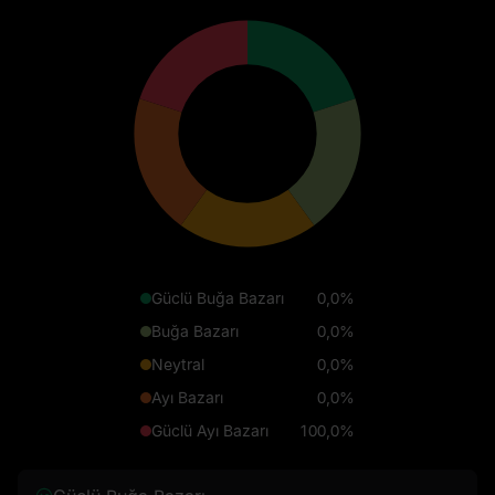
Güclü Buğa Bazarı
0,0%
Buğa Bazarı
0,0%
Neytral
0,0%
Ayı Bazarı
0,0%
Güclü Ayı Bazarı
100,0%