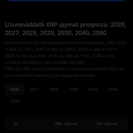
Uzunmüddətli XRP qiymət proqnozu: 2026,
2027, 2028, 2029, 2030, 2040, 2050
Uzunmüddətli qiymət proqnozu modullarına əsasən, XRP 2026-
cı ildə
₼1,7431
, 2027-ci ildə
₼1,8303
, 2028-ci ildə
₼1,9221
,
2029-cu ildə
₼2,0182
, 2030-cu ildə
₼2,1191
, 2040-cı ildə
₼3,4532
və 2050-cı ildə
₼5,6264
ola bilər.
XRP üzrə illik qiymət hədəflərinin və proqnozlaşdırılan ROI-nin
tam cədvəlinə baxmaq üçün aşağı sürüşdürün.
2026
2027
2028
2029
2030
2040
2050
Ay
Min. Qiymət
Ort. Qiymət