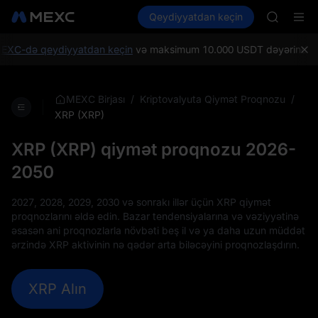
GOLD(X
Kripto al
Bazarlar
Qeydiyyatdan keçin
Spot
Futures
AAOI
SPCX
SKYAI
UNITREE 
C-də qeydiyyatdan keçin
və maksimum 10.000 USDT dəyərində Yeni is
SPCX ris
GOLD(X
AAOI
/
/
MEXC Birjası
Kriptovalyuta Qiymət Proqnozu
SKYAI
XRP (XRP)
UNITREE 
SPCX ris
XRP (XRP) qiymət proqnozu 2026-
2050
2027, 2028, 2029, 2030 və sonrakı illər üçün XRP qiymət
proqnozlarını əldə edin. Bazar tendensiyalarına və vəziyyətinə
əsasən ani proqnozlarla növbəti beş il və ya daha uzun müddət
ərzində XRP aktivinin nə qədər arta biləcəyini proqnozlaşdırın.
XRP Alın