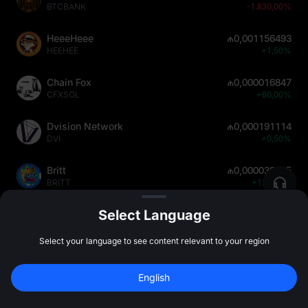
BTCBANK
-1.830,00%
HeeeHeee
₼0,001156493
HEEHEE
+1,50%
Chain Fox
₼0,000016847
CFXSOL
+60,00%
Dvision Network
₼0,000191114
DVI
+0,50%
Britt
₼0,000039695
BRITT
+130,00%
Select Language
Select your language to see content relevant to your region
İmtina
Kriptovalyuta qiymət proqnozları səhifələrimizdə yayımlanan
English
məzmun, MEXC istifadəçiləri və/və ya digər üçüncü tərəf
mənbələrindən alınan məlumatlar və rəy əsasında hazırlanır. Bu