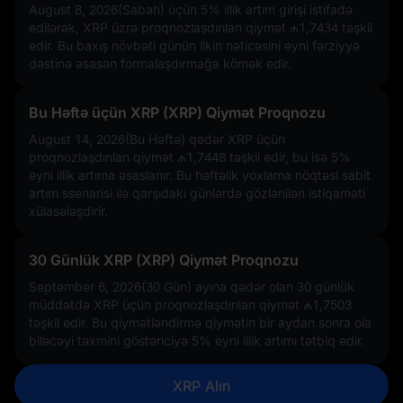
August 8, 2026(Sabah) üçün
5%
illik artım girişi istifadə
edilərək, XRP üzrə proqnozlaşdırılan qiymət
₼1,7434
təşkil
edir. Bu baxış növbəti günün ilkin nəticəsini eyni fərziyyə
dəstinə əsasən formalaşdırmağa kömək edir.
Bu Həftə üçün XRP (XRP) Qiymət Proqnozu
August 14, 2026(Bu Həftə) qədər XRP üçün
proqnozlaşdırılan qiymət
₼1,7448
təşkil edir, bu isə
5%
eyni illik artıma əsaslanır. Bu həftəlik yoxlama nöqtəsi sabit
artım ssenarisi ilə qarşıdakı günlərdə gözlənilən istiqaməti
xülasələşdirir.
30 Günlük XRP (XRP) Qiymət Proqnozu
September 6, 2026(30 Gün) ayına qədər olan 30 günlük
müddətdə XRP üçün proqnozlaşdırılan qiymət
₼1,7503
təşkil edir. Bu qiymətləndirmə qiymətin bir aydan sonra ola
biləcəyi təxmini göstəriciyə
5%
eyni illik artımı tətbiq edir.
XRP Alın