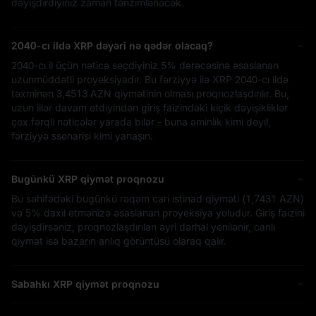
dəyişdirdiyiniz zaman tənzimlənəcək.
2040-cı ildə XRP dəyəri nə qədər olacaq?
2040-cı il üçün nəticə seçdiyiniz
5%
dərəcəsinə əsaslanan
uzunmüddətli proyeksiyadır. Bu fərziyyə ilə XRP 2040-cı ildə
təxminən
3,4513 AZN
qiymətinin olması proqnozlaşdırılır. Bu,
uzun illər davam etdiyindən giriş faizindəki kiçik dəyişikliklər
çox fərqli nəticələr yarada bilər - buna əminlik kimi deyil,
fərziyyə ssenarisi kimi yanaşın.
Bugünkü XRP qiymət proqnozu
Bu səhifədəki bugünkü rəqəm cari istinad qiyməti (
1,7431 AZN
)
və
5%
daxil etmənizə əsaslanan proyeksiya yoludur. Giriş faizini
dəyişdirsəniz, proqnozlaşdırılan əyri dərhal yenilənir, canlı
qiymət isə bazarın anlıq görüntüsü olaraq qalır.
Sabahkı XRP qiymət proqnozu