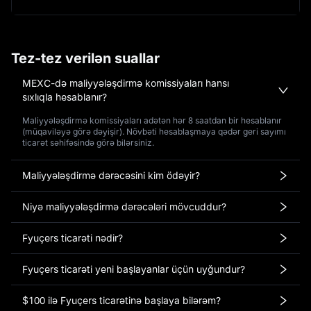
Tez-tez verilən suallar
MEXC-də maliyyələşdirmə komissiyaları hansı
sıxlıqla hesablanır?
Maliyyələşdirmə komissiyaları adətən hər 8 saatdan bir hesablanır
(müqaviləyə görə dəyişir). Növbəti hesablaşmaya qədər geri sayımı
ticarət səhifəsində görə bilərsiniz.
Maliyyələşdirmə dərəcəsini kim ödəyir?
Niyə maliyyələşdirmə dərəcələri mövcuddur?
Fyuçers ticarəti nədir?
Fyuçers ticarəti yeni başlayanlar üçün uyğundur?
$100 ilə Fyuçers ticarətinə başlaya bilərəm?