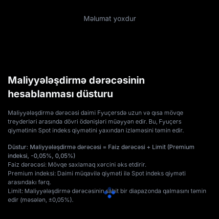
Məlumat yoxdur
Maliyyələşdirmə dərəcəsinin
hesablanması düsturu
Maliyyələşdirmə dərəcəsi daimi Fyuçersdə uzun və qısa mövqe 
treyderləri arasında dövri ödənişləri müəyyən edir. Bu, Fyuçers 
qiymətinin Spot indeks qiymətini yaxından izləməsini təmin edir. 
Düstur: Maliyyələşdirmə dərəcəsi = Faiz dərəcəsi + Limit (Premium 
indeksi, -0,05%, 0,05%)
Faiz dərəcəsi: Mövqe saxlamaq xərcini əks etdirir. 
Premium indeksi: Daimi müqavilə qiyməti ilə Spot indeks qiyməti 
arasındakı fərq. 
Limit: Maliyyələşdirmə dərəcəsinin sabit bir diapazonda qalmasını təmin 
edir (məsələn, ±0,05%).