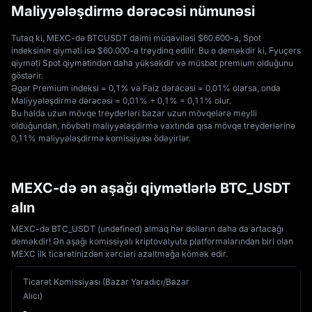
Maliyyələşdirmə dərəcəsi nümunəsi
Tutaq ki, MEXC-də BTCUSDT daimi müqaviləsi $60.600-a, Spot 
indeksinin qiyməti isə $60.000-a treydinq edilir. Bu o deməkdir ki, Fyuçers 
qiyməti Spot qiymətindən daha yüksəkdir və müsbət premium olduğunu 
göstərir. 
Əgər Premium indeksi = 0,1% və Faiz dərəcəsi = 0,01% olarsa, onda 
Maliyyələşdirmə dərəcəsi = 0,01% + 0,1% = 0,11% olur. 
Bu halda uzun mövqe treyderləri bazar uzun mövqelərə meylli 
olduğundan, növbəti maliyyələşdirmə vaxtında qısa mövqe treyderlərinə 
0,11% maliyyələşdirmə komissiyası ödəyirlər.
MEXC-də ən aşağı qiymətlərlə BTC_USDT
alın
MEXC-də BTC_USDT (undefined) almaq hər dolların daha da artacağı
deməkdir! Ən aşağı komissiyalı kriptovalyuta platformalarından biri olan
MEXC ilk ticarətinizdən xərcləri azaltmağa kömək edir.
Ticarət Komissiyası (Bazar Yaradıcı/Bazar
Alıcı)
-