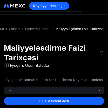
Qeydiyyatdan keçin
MEXC birjası
/
Fyuçers Ticarəti
/
Maliyyələşdirmə Faizi Tarixçəsi
Maliyyələşdirmə Faizi
Tarixçəsi
Fyuçers Üçün Bələdçi
Fyuçers Məlumatları
Risk Limiti
Ticarət Qaydaları
İndeks Qi
BTC ilə ticarət edin