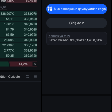
d
169,435K
169,435K
39,61
$
20
almaq üçün qeydiyyatdan keçin.
338,907K
338,907K
55,11
338,962K
Giriş edin
1,861K
340,823K
84,79
340,908K
63,59
340,972K
Komissiya faizi
2,968K
343,939K
Bazar Yaradıcı
0%
/ Bazar Alıcı
0,01%
22,236K
366,176K
2,777K
368,952K
59,35
369,012K
41,2%
S
ütləri Gizlədin