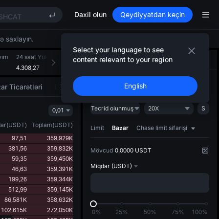
CX
SHCAT
Daxil olun
Qeydiyyatdan keçin
T
ITREE
qə saxlayın.
tree Future Now Live
Select your language to see
yım
LD(XAU)
24 saat Yüksək
24 saat Aşağı
24 saat Həcm(GOLD(XAU))
24 saatl
content relevant to your region
Ticarət
AI strategiyası
NEW
CX
4.308,27
4.228,72
359,289K
1,533B
SHCAT
Açın
Bağlayın
English
ar Ticarətləri
Bazarın hərəkətvericiləri
T
ITREE
Təcrid olunmuş
20X
S
0,01
tree Future Now Live
ar
(
USDT
)
Toplam
(
USDT
)
Limit
Bazar
Chase limit sifarişi
97,51
359,929K
381,56
359,832K
Mövcud
0,0000 USDT
59,35
359,450K
Miqdar
(USDT)
46,63
359,391K
199,26
359,344K
512,99
359,145K
86,581K
358,632K
102,615K
272,050K
0%
25%
50%
75%
100%