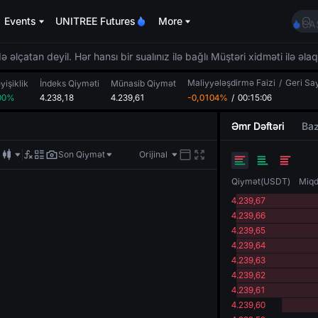
SP
Events
UNITREE Futures
More
CA
HF
UN
 əlçatan deyil. Hər hansı bir sualınız ilə bağlı Müştəri xidməti ilə əla
Uni
Maliyyələşdirmə Faizi
/
Geri Sa
GO
yişiklik
İndeks Qiyməti
Münasib Qiymət
00%
4.238,18
4.239,61
-0,0104%
/
00:15:06
SP
CA
Əmr Dəftəri
Baz
HF
UN
Son Qiymət
Orijinal
Uni
Qiymət
(
USDT
)
Miqd
4.239,67
4.239,66
4.239,65
4.239,64
4.239,63
4.239,62
4.239,61
4.239,60