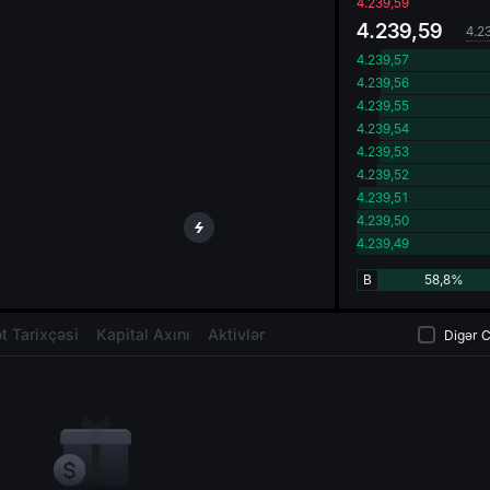
oa
4.239,59
4.239,59
4.2
4.239,57
4.239,56
4.239,55
4.239,54
4.239,53
4.239,52
4.239,51
4.239,50
4.239,49
B
58,8%
t Tarixçəsi
Kapital Axını
Aktivlər
Digər C