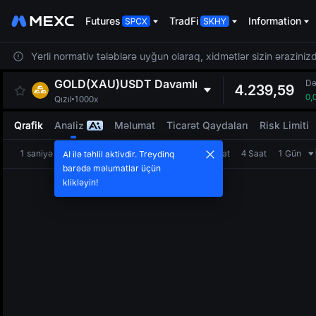
Futures
TradFi
Information
Yerli normativ tələblərə uyğun olaraq, xidmətlər sizin ərazinizdə
GOLD(XAU)USDT
Davamlı
Də
4.239,59
0,
Qızıl
1000x
Qrafik
Analiz
Məlumat
Ticarət Qaydaları
Risk Limiti
1 saniyə
1 dəqiqə
5 dəqiqə
15 dəqiqə
1 Saat
4 Saat
1 Gün
AI ilə təhlil aktivdir. Treydinq
barədə məlumatlar üçün
klikləyin!