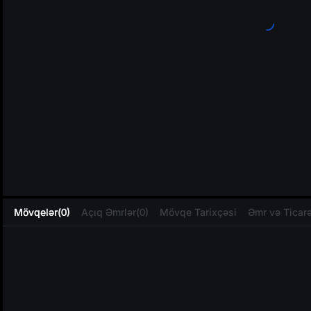
L
Mövqelər(0)
Açıq Əmrlər(0)
Mövqe Tarixçəsi
Əmr və Ticarə