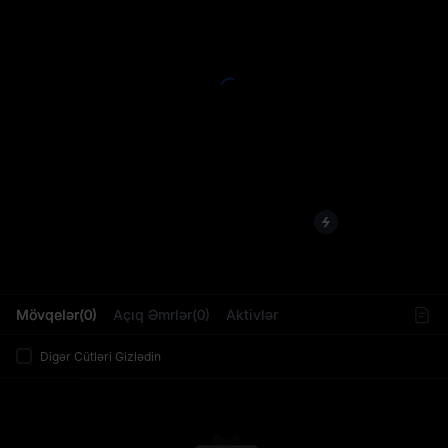
L
Mövqelər(0)
Açıq Əmrlər(0)
Aktivlər
Digər Cütləri Gizlədin