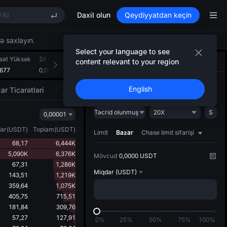
OI
YAI
Daxil olun
Qeydiyyatdan keçin
TREE STAR Market Subscription on Aug 10
X rises despite lock-up expiry
qə saxlayın.
LD(XAU)
Select your language to see
aat Yüksək
OI
24 saat Aşağı
24 saat Həcm(SAFE)
24 saatlıq Dövriyyə(USDT
content relevant to your region
Ticarət
AI strategiyası
NEW
9677
YAI
0,09076
2,171M
203,065K
TREE STAR Market Subscription on Aug 10
Açın
Bağlayın
English
ar Ticarətləri
Bazarın hərəkətvericiləri
X rises despite lock-up expiry
Təcrid olunmuş
20X
S
0,00001
ar
(
USDT
)
Toplam
(
USDT
)
Limit
Bazar
Chase limit sifarişi
68,17
6,444K
5,090K
6,376K
Mövcud
0,0000 USDT
67,31
1,286K
Miqdar
(USDT)
143,51
1,219K
359,64
1,075K
405,75
715,51
181,84
309,76
57,27
127,91
0%
25%
50%
75%
100%