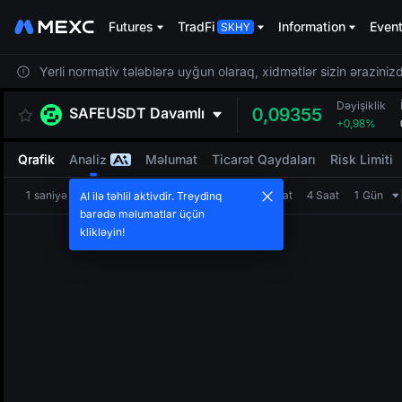
Futures
TradFi
Information
Even
Yerli normativ tələblərə uyğun olaraq, xidmətlər sizin ərazinizdə
Dəyişiklik
SAFEUSDT
Davamlı
0,09355
+0,98%
Qrafik
Analiz
Məlumat
Ticarət Qaydaları
Risk Limiti
1 saniyə
1 dəqiqə
5 dəqiqə
15 dəqiqə
1 Saat
4 Saat
1 Gün
AI ilə təhlil aktivdir. Treydinq
barədə məlumatlar üçün
klikləyin!