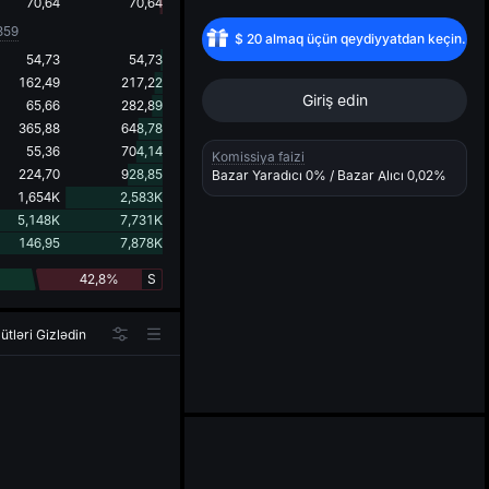
d
70,64
70,64
359
$
20
almaq üçün qeydiyyatdan keçin.
54,73
54,73
162,49
217,22
Giriş edin
65,66
282,89
365,88
648,78
55,36
704,14
Komissiya faizi
224,70
928,85
Bazar Yaradıcı
0%
/ Bazar Alıcı
0,02%
1,654K
2,583K
5,148K
7,731K
146,95
7,878K
42,8%
S
ütləri Gizlədin