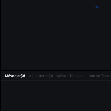
L
Mövqelər(0)
Açıq Əmrlər(0)
Mövqe Tarixçəsi
Əmr və Ticarə