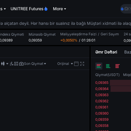
AA
ts
UNITREE Futures
More
SK
UNI
SPC
 əlçatan deyil. Hər hansı bir sualınız ilə bağlı Müştəri xidməti ilə əla
GO
Maliyyələşdirmə Faizi
/
Geri Sayım
24 s
AA
İndeks Qiyməti
Münasib Qiymət
0,09389
0,09359
+0,0050%
/
01:26:00
0,0
SK
UNI
Əmr Dəftəri
Baz
SPC
Son Qiymət
Orijinal
Qiymət
(
USDT
)
Miqd
0,09365
0,09364
0,09363
0,09362
0,09361
0,09360
0,09359
0,09358