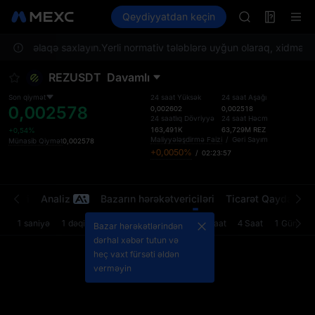
SPCX
Futures
Qeydiyyatdan keçin
TradFi
Information
CASHCAT
HFT
əti ilə əlaqə saxlayın.
Yerli normativ tələblərə uyğun olaraq, xidmətlər 
UNITREE
Unitree Futur
REZUSDT
Davamlı
GOLD(XAU)
SPCX
Son qiymət
24 saat Yüksək
24 saat Aşağı
0,002578
CASHCAT
0,002602
0,002518
24 saatlıq Dövriyyə
24 saat Həcm
HFT
163,491K
63,729M
REZ
+0,54%
UNITREE
Maliyyələşdirmə Faizi
/
Geri Sayım
Münasib Qiymət
0,002578
+0,0050%
/
02:23:57
Unitree Futur
rətləri
Analiz
Bazarın hərəkətvericiləri
Ticarət Qaydaları
1 saniyə
1 dəqiqə
5 dəqiqə
15 dəqiqə
1 Saat
4 Saat
1 Gün
Bazar hərəkətlərindən
dərhal xəbər tutun və
heç vaxt fürsəti əldən
verməyin