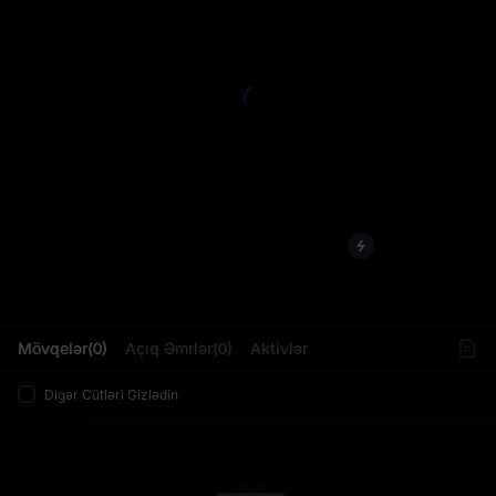
L
Mövqelər(0)
Açıq Əmrlər(0)
Aktivlər
Digər Cütləri Gizlədin