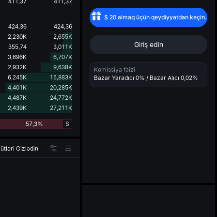
d
411,37
411,37
$
20
almaq üçün qeydiyyatdan keçin.
424,36
424,36
2,230K
2,655K
Giriş edin
355,74
3,011K
3,696K
6,707K
2,932K
9,638K
Komissiya faizi
6,245K
15,883K
Bazar Yaradıcı
0%
/ Bazar Alıcı
0,02%
4,401K
20,285K
4,487K
24,772K
2,439K
27,211K
57,3%
S
ütləri Gizlədin