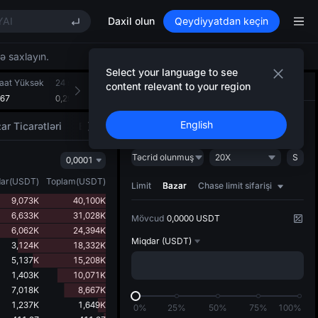
OI
YAI
Daxil olun
Qeydiyyatdan keçin
TREE STAR Market Subscription on Aug 10
X rises despite lock-up expiry
qə saxlayın.
LD(XAU)
Select your language to see
saat Yüksək
OI
24 saat Aşağı
24 saat Həcm(GRASS)
24 saatlıq Dövriyyə(US
content relevant to your region
Ticarət
AI strategiyası
NEW
067
YAI
0,2963
1,303M
393,292K
TREE STAR Market Subscription on Aug 10
Açın
Bağlayın
English
ar Ticarətləri
Bazarın hərəkətvericiləri
X rises despite lock-up expiry
Təcrid olunmuş
20X
S
0,0001
ar
(
USDT
)
Toplam
(
USDT
)
Limit
Bazar
Chase limit sifarişi
9,073K
40,100K
6,633K
31,028K
Mövcud
0,0000 USDT
6,062K
24,394K
Miqdar
(USDT)
3,124K
18,332K
5,137K
15,208K
1,403K
10,071K
7,018K
8,667K
1,237K
1,649K
0%
25%
50%
75%
100%