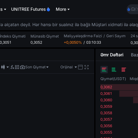
AA
ts
UNITREE Futures
More
SK
UNI
SPC
 əlçatan deyil. Hər hansı bir sualınız ilə bağlı Müştəri xidməti ilə əla
GO
Maliyyələşdirmə Faizi
/
Geri Sayım
24 
AA
İndeks Qiyməti
Münasib Qiymət
0,3051
0,3052
+0,0050%
/
03:10:33
0,3
SK
UNI
Əmr Dəftəri
Baz
SPC
Son Qiymət
Orijinal
Qiymət
(
USDT
)
Miqd
0,3062
0,3061
0,3060
0,3059
0,3058
0,3057
0,3056
0,3055