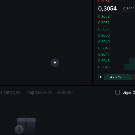
oa
0,3054
0,3054
0,3052
0,3053
0,3052
0,3051
0,3050
0,3049
0,3048
0,3047
0,3046
0,3045
B
42,7%
t Tarixçəsi
Kapital Axını
Aktivlər
Digər C