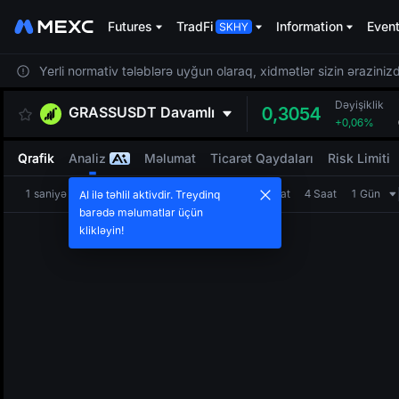
Futures
TradFi
Information
Even
Yerli normativ tələblərə uyğun olaraq, xidmətlər sizin ərazinizdə
Dəyişiklik
GRASSUSDT
Davamlı
0,3054
+0,06%
Qrafik
Analiz
Məlumat
Ticarət Qaydaları
Risk Limiti
1 saniyə
1 dəqiqə
5 dəqiqə
15 dəqiqə
1 Saat
4 Saat
1 Gün
AI ilə təhlil aktivdir. Treydinq
barədə məlumatlar üçün
klikləyin!