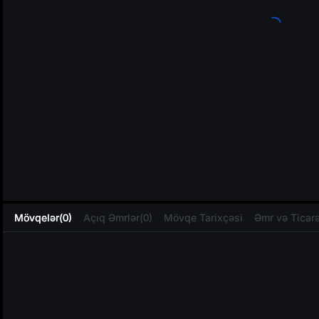
L
Mövqelər(0)
Açıq Əmrlər(0)
Mövqe Tarixçəsi
Əmr və Ticarə