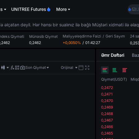
BM
ts
UNITREE Futures
More
MU
UNI
TU
 əlçatan deyil. Hər hansı bir sualınız ilə bağlı Müştəri xidməti ilə əla
BM
Maliyyələşdirmə Faizi
/
Geri Sayım
24 s
MU
ndeks Qiyməti
Münasib Qiymət
0,2462
0,2462
+0,0050%
/
01:42:27
0,25
UNI
Əmr Dəftəri
Baz
Son Qiymət
Orijinal
Qiymət
(
USDT
)
Miqd
0,2472
0,2471
0,2470
0,2469
0,2468
0,2467
0,2466
0,2465