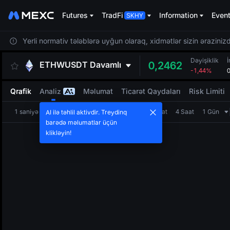
Futures
TradFi
Information
Even
Yerli normativ tələblərə uyğun olaraq, xidmətlər sizin ərazinizdə
Dəyişiklik
İ
ETHWUSDT
Davamlı
0,2462
-1,44%
Qrafik
Analiz
Məlumat
Ticarət Qaydaları
Risk Limiti
1 saniyə
1 dəqiqə
5 dəqiqə
15 dəqiqə
1 Saat
4 Saat
1 Gün
AI ilə təhlil aktivdir. Treydinq
barədə məlumatlar üçün
klikləyin!