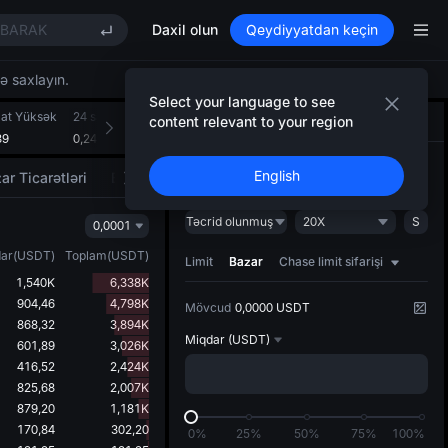
T
BARAK
Daxil olun
Qeydiyyatdan keçin
TREE STAR Market Subscription on Aug 10
T
qə saxlayın.
T
Select your language to see
aat Yüksək
BARAK
24 saat Aşağı
24 saat Həcm(ETHW)
24 saatlıq Dövriyyə(USDT
content relevant to your region
Ticarət
AI strategiyası
NEW
39
TREE STAR Market Subscription on Aug 10
0,2451
568,858K
141,677K
Açın
Bağlayın
English
ar Ticarətləri
Bazarın hərəkətvericiləri
Təcrid olunmuş
20X
S
0,0001
ar
(
USDT
)
Toplam
(
USDT
)
Limit
Bazar
Chase limit sifarişi
1,540K
6,338K
904,46
4,798K
Mövcud
0,0000 USDT
868,32
3,894K
Miqdar
(USDT)
601,89
3,026K
416,52
2,424K
825,68
2,007K
879,20
1,181K
170,84
302,20
0%
25%
50%
75%
100%