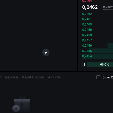
oa
0,2464
0,2462
0,2462
0,2462
0,2461
0,2460
0,2459
0,2458
0,2457
0,2456
0,2455
0,2454
B
66,0%
t Tarixçəsi
Kapital Axını
Aktivlər
Digər C