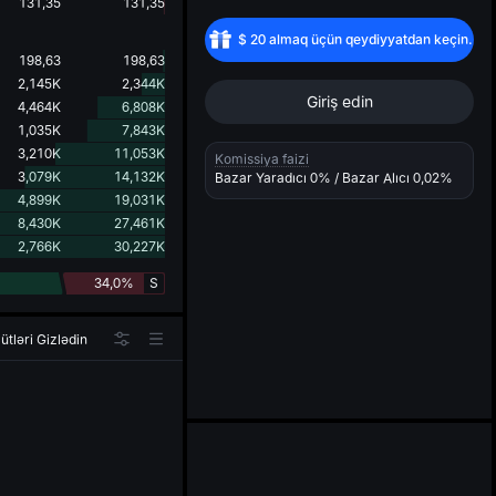
d
131,35
131,35
$
20
almaq üçün qeydiyyatdan keçin.
198,63
198,63
2,145K
2,344K
Giriş edin
4,464K
6,808K
1,035K
7,843K
3,210K
11,053K
Komissiya faizi
3,079K
14,132K
Bazar Yaradıcı
0%
/ Bazar Alıcı
0,02%
4,899K
19,031K
8,430K
27,461K
2,766K
30,227K
34,0%
S
ütləri Gizlədin