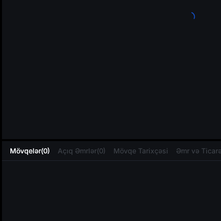
L
Mövqelər(0)
Açıq Əmrlər(0)
Mövqe Tarixçəsi
Əmr və Ticarə