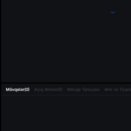
L
Mövqelər(0)
Açıq Əmrlər(0)
Mövqe Tarixçəsi
Əmr və Ticarə