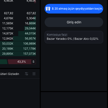
d
4,463K
4,463K
$
20
almaq üçün qeydiyyatdan keçin.
627,82
627,82
4,676K
5,304K
Giriş edin
11,565K
16,869K
12,175K
29,044K
14,972K
44,015K
Komissiya faizi
12,942K
56,957K
Bazar Yaradıcı
0%
/ Bazar Alıcı
0,02%
50,032K
106,989K
20,189K
127,178K
29,895K
157,073K
43,3%
S
ütləri Gizlədin