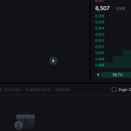
oa
6,507
6,507
6,506
6,506
6,505
6,504
6,503
6,502
6,501
6,500
6,499
6,498
B
56,7%
t Tarixçəsi
Kapital Axını
Aktivlər
Digər C