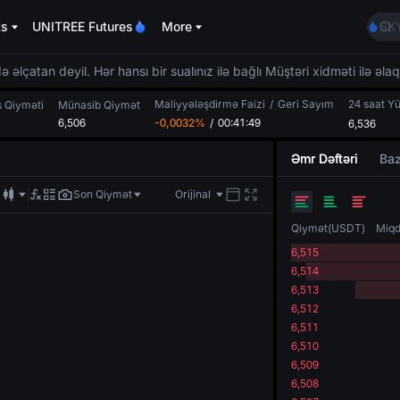
AA
ts
UNITREE Futures
More
SK
UNI
SPC
 əlçatan deyil. Hər hansı bir sualınız ilə bağlı Müştəri xidməti ilə əla
GO
Maliyyələşdirmə Faizi
/
Geri Sayım
24 saat Y
AA
s Qiyməti
Münasib Qiymət
6,506
-0,0032%
/
00:41:48
6,536
SK
UNI
Əmr Dəftəri
Baz
SPC
Son Qiymət
Orijinal
Qiymət
(
USDT
)
Miqd
6,515
6,514
6,513
6,512
6,511
6,510
6,509
6,508