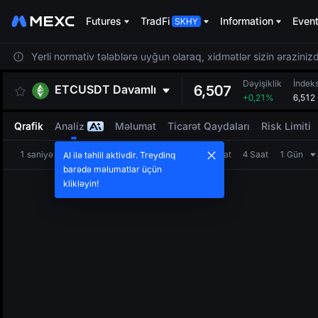
Futures
TradFi
Information
Even
Yerli normativ tələblərə uyğun olaraq, xidmətlər sizin ərazinizdə
Dəyişiklik
İndek
ETCUSDT
Davamlı
6,507
+0,21%
6,512
Qrafik
Analiz
Məlumat
Ticarət Qaydaları
Risk Limiti
1 saniyə
1 dəqiqə
5 dəqiqə
15 dəqiqə
1 Saat
4 Saat
1 Gün
AI ilə təhlil aktivdir. Treydinq
barədə məlumatlar üçün
klikləyin!