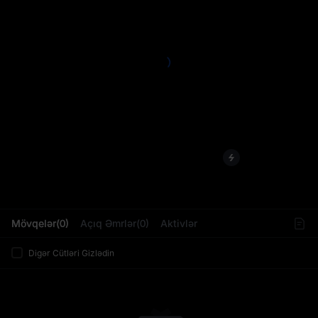
L
Mövqelər(0)
Açıq Əmrlər(0)
Aktivlər
Digər Cütləri Gizlədin