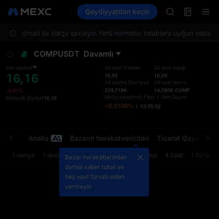
MINIMAX
Futures
Qeydiyyatdan keçin
TradFi
Information
HEI
CAP
təri xidməti ilə əlaqə saxlayın.
Yerli normativ tələblərə uyğun olaraq, x
UNITREE
Unitree Futur
COMPUSDT
Davamlı
BLESS
MINIMAX
Son qiymət
24 saat Yüksək
24 saat Aşağı
16,16
HEI
16,55
16,09
24 saatlıq Dövriyyə
24 saat Həcm
CAP
229,718K
14,080K
COMP
-0,91%
UNITREE
Maliyyələşdirmə Faizi
/
Geri Sayım
Münasib Qiymət
16,16
+0,0100%
/
03:55:32
Unitree Futur
rətləri
Analiz
Bazarın hərəkətvericiləri
Ticarət Qaydaları
1 saniyə
1 dəqiqə
5 dəqiqə
15 dəqiqə
1 Saat
4 Saat
1 Gün
Bazar hərəkətlərindən
dərhal xəbər tutun və
heç vaxt fürsəti əldən
verməyin