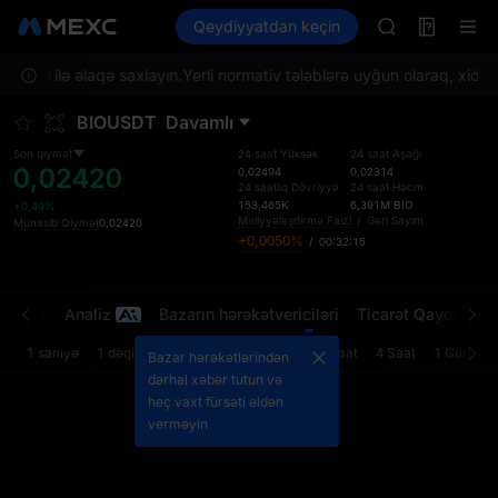
SPCX
Futures
Qeydiyyatdan keçin
TradFi
Information
CASHCAT
Event
HFT
idməti ilə əlaqə saxlayın.
Yerli normativ tələblərə uyğun olaraq, xidmətl
UNITREE
Unitree Futur
BIOUSDT
Davamlı
GOLD(XAU)
SPCX
Son qiymət
24 saat Yüksək
24 saat Aşağı
0,02420
CASHCAT
0,02494
0,02314
24 saatlıq Dövriyyə
24 saat Həcm
HFT
153,465K
6,391M
BIO
+0,49%
UNITREE
Maliyyələşdirmə Faizi
/
Geri Sayım
Münasib Qiymət
0,02420
+0,0050%
/
00:32:15
Unitree Futur
rətləri
Analiz
Bazarın hərəkətvericiləri
Ticarət Qaydaları
1 saniyə
1 dəqiqə
5 dəqiqə
15 dəqiqə
1 Saat
4 Saat
1 Gün
Bazar hərəkətlərindən
dərhal xəbər tutun və
heç vaxt fürsəti əldən
verməyin