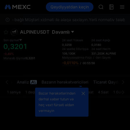
AAOI
Futures
Qeydiyyatdan keçin
TradFi
Information
SKYAI
Event
UNITREE STAR 
nız ilə bağlı Müştəri xidməti ilə əlaqə saxlayın.
Yerli normativ tələblərə
SPCX rises des
GOLD(XAU)
ALPINEUSDT
Davamlı
AAOI
SKYAI
Son qiymət
24 saat Yüksək
24 saat Aşağı
0,3201
UNITREE STAR 
0,3258
0,3180
24 saatlıq Dövriyyə
24 saat Həcm
SPCX rises des
106,130K
331,203K
ALPINE
-0,49%
Maliyyələşdirmə Faizi
/
Geri Sayım
Münasib Qiymət
0,3201
-0,0110%
/
00:55:56
rətləri
Analiz
Bazarın hərəkətvericiləri
Ticarət Qaydaları
1 saniyə
1 dəqiqə
5 dəqiqə
15 dəqiqə
1 Saat
4 Saat
1 Gün
Bazar hərəkətlərindən
dərhal xəbər tutun və
heç vaxt fürsəti əldən
verməyin