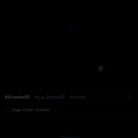
L
Mövqelər(0)
Açıq Əmrlər(0)
Aktivlər
Digər Cütləri Gizlədin