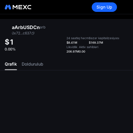
Sign Up
aArbUSDCn
arb
0x72...c637
24 saatlıq həcm
Bazar kapitalizasiyası
$1
$8.41M
$169.37M
Likvidlik
Aktiv sahibləri
0.00%
206.97M
0.00
Qrafik
Doldurulub