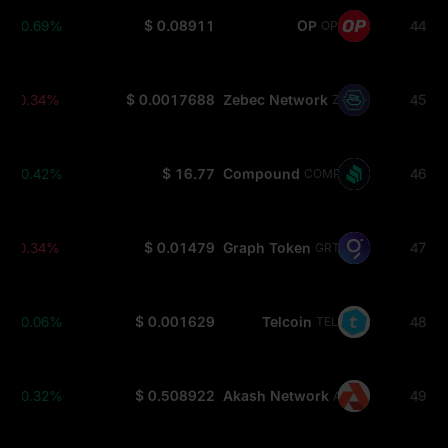
+0.69%
$ 0.08911
OP
44
OP
-0.34%
$ 0.0017688
Zebec Network
45
ZBCN
+0.42%
$ 16.77
Compound
46
COMP
-0.34%
$ 0.01479
Graph Token
47
GRT
+0.06%
$ 0.001629
Telcoin
48
TEL
+0.32%
$ 0.508922
Akash Network
49
AKT