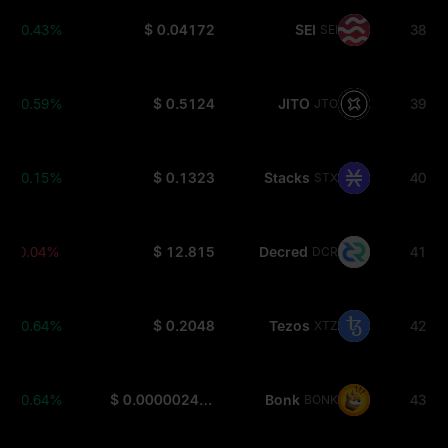
+0.43%
$ 0.04172
SEI
38
SEI
+0.59%
$ 0.5124
JITO
39
JTO
+0.15%
$ 0.1323
Stacks
40
STX
-0.04%
$ 12.815
Decred
41
DCR
+0.64%
$ 0.2048
Tezos
42
XTZ
+0.64%
$ 0.000002488
Bonk
43
BONK