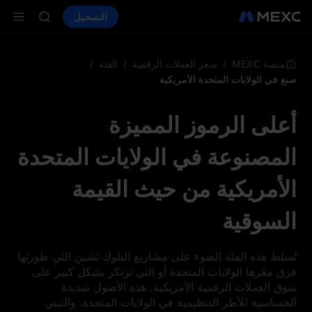
LD(XAU)
شراء العملات المشفرة
الأسواق
التسجيل
العقود الفورية
AAOI
ال
SKYAI
اشتراك سوق ي
SPCX يرتفع رغم انتهاء الحظر
/
/
/
منصة MEXC
سعر العملات الرقمية
الفئة
LD(XAU)
صنع في الولايات المتحدة الأمريكية
AAOI
SKYAI
أعلى الرموز المميزة
اشتراك سوق ي
SPCX يرتفع رغم انتهاء الحظر
المصنوعة في الولايات المتحدة
الأمريكية من حيث القيمة
السوقية
تُسلط هذه الفئة الضوء على مشاريع البلوك تشين التي طورتها
فرق مقرها الولايات المتحدة أو التي ترتكز بشكل كبير على
سوق العملات الرقمية الأمريكية. هذه الأصول شديدة
الحساسية للأطر التنظيمية في الولايات المتحدة، والتبني