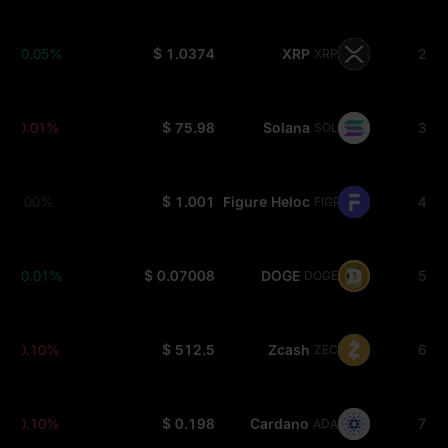
+0.05%
$ 1.0374
XRP
2
XRP
-0.01%
$ 75.98
Solana
3
SOL
0.00%
$ 1.001
Figure Heloc
4
FIGR_HELOC
+0.01%
$ 0.07008
DOGE
5
DOGE
-0.10%
$ 512.5
Zcash
6
ZEC
-0.10%
$ 0.198
Cardano
7
ADA