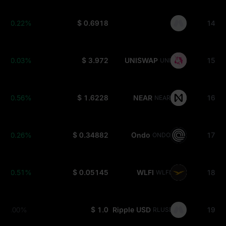
+0.22%
$ 0.6918
14
+0.03%
$ 3.972
UNISWAP
15
UNI
+0.56%
$ 1.6228
NEAR
16
NEAR
+0.26%
$ 0.34882
Ondo
17
ONDO
+0.51%
$ 0.05145
WLFI
18
WLFI
0.00%
$ 1.0
Ripple USD
19
RLUSD