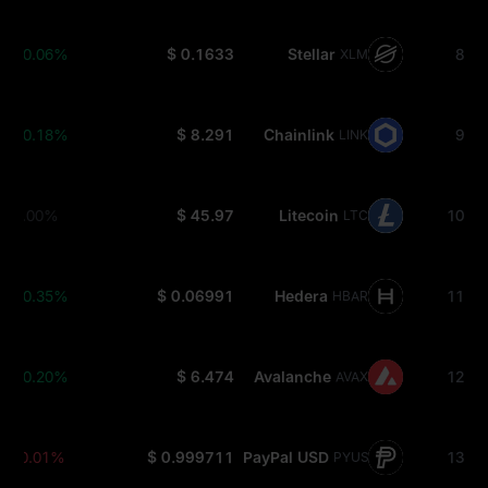
+0.06%
$ 0.1633
Stellar
8
XLM
+0.18%
$ 8.291
Chainlink
9
LINK
0.00%
$ 45.97
Litecoin
10
LTC
+0.35%
$ 0.06991
Hedera
11
HBAR
+0.20%
$ 6.474
Avalanche
12
AVAX
-0.01%
$ 0.999711
PayPal USD
13
PYUSD