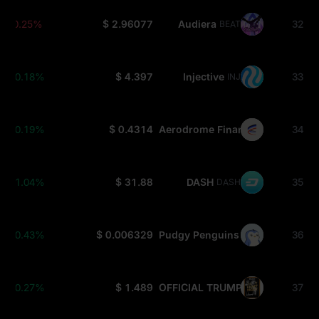
-0.25%
$ 2.96077
Audiera
32
BEAT
+0.18%
$ 4.397
Injective
33
INJ
+0.19%
$ 0.4314
Aerodrome Finance
34
AERO
+1.04%
$ 31.88
DASH
35
DASH
+0.43%
$ 0.006329
Pudgy Penguins
36
PENGU
+0.27%
$ 1.489
OFFICIAL TRUMP
37
TRUMP