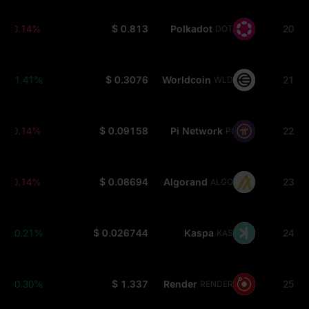
-0.14%
$ 0.813
Polkadot
20
DOT
+1.41%
$ 0.3076
Worldcoin
21
WLD
-0.14%
$ 0.09158
Pi Network
22
PI
-0.14%
$ 0.08694
Algorand
23
ALGO
+0.21%
$ 0.026744
Kaspa
24
KAS
+0.30%
$ 1.337
Render
25
RENDER