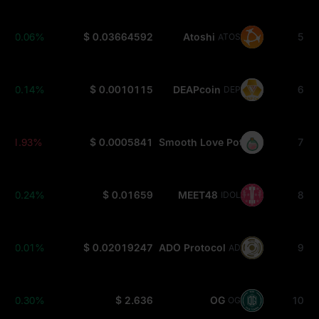
+0.06%
$ 0.03664592
Atoshi
5
ATOS
+0.14%
$ 0.0010115
DEAPcoin
6
DEP
-1.93%
$ 0.0005841
Smooth Love Potion
7
SLP
+0.24%
$ 0.01659
MEET48
8
IDOL
+0.01%
$ 0.02019247
ADO Protocol
9
ADO
+0.30%
$ 2.636
OG
10
OG