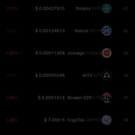
-0.01%
$ 0.00427915
Stratos
41
STOS
0.00%
$ 0.00124813
Netvrk
42
NETVR
-4.86%
$ 0.00011304
coinage
43
COINAGE
0.00%
$ 0.00050348
AITV
44
AITV
-0.08%
$ 0.0001014
Stream SZN
45
STRSZN
-0.08%
$ 7.65E-5
CrypTok
46
CRYPTOK