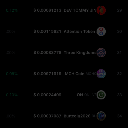
+0.12%
$ 0.00061213
DEV TOMMY JINGL
29
TOMMYJINGL
0.00%
$ 0.00115621
Attention Token
30
ATTN
0.00%
$ 0.00083776
Three Kingdoms
31
3KDS
+0.06%
$ 0.00971619
MCH Coin
32
MCHC
+0.10%
$ 0.00024409
ON
33
ONLIVE
0.00%
$ 0.00037087
Buttcoin2026
34
BUTTCOIN2026