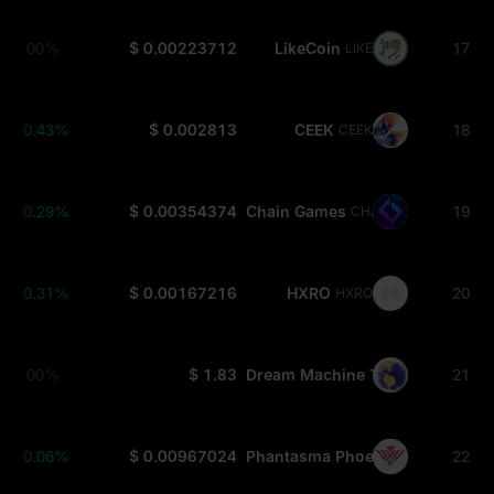
0.00%
$ 0.00223712
LikeCoin
17
LIKE
+0.43%
$ 0.002813
CEEK
18
CEEK
+0.29%
$ 0.00354374
Chain Games
19
CHAIN
+0.31%
$ 0.00167216
HXRO
20
HXRO
0.00%
$ 1.83
Dream Machine Token
21
DMT
+0.06%
$ 0.00967024
Phantasma Phoenix
22
SOUL