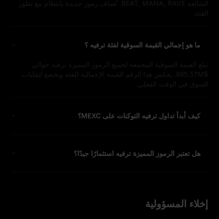
الشائعة BEAT, MANA, RAVE. تُضاف رموز جديدة بانتظام مع تطور
الفئة.
ما هو إجمالي القيمة السوقية لفئة ترفيه ؟
تبلغ القيمة السوقية المجمعة لجميع الرموز المميزة ترفيه حوالي
$885.57M. يعكس هذا الرقم القيمة الإجمالية للفئة ويخضع لتقلبات
السوق في الوقت الفعلي.
كيف أبدأ تداول ترفيه التوكنات على MEXC؟
هل تعتبر الرموز المميزة ترفيه استثمارًا جيدًا؟
إخلاء المسؤولية