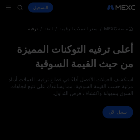
AAOI
شراء العملات المشفرة
الأسواق
التسجيل
العقود الفورية
SKYAI
ال
اشتراك سوق ي
SPCX يرتفع رغم انتهاء الحظر
LD(XAU)
/
/
/
ترفيه
منصة MEXC
سعر العملات الرقمية
الفئة
AAOI
SKYAI
أعلى ترفيه التوكنات المميزة
اشتراك سوق ي
SPCX يرتفع رغم انتهاء الحظر
من حيث القيمة السوقية
استكشف العملات الأفضل أداءً في قطاع ترفيه. العملات أدناه
مرتبة حسب القيمة السوقية، مما يساعدك على تتبع اتجاهات
السوق بسهولة واكتشاف فرص التداول.
سجل الآن