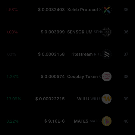
-1.53%
$ 0.0032403
Xeleb Protocol
35
XCX
-0.03%
$ 0.003999
SENSORIUM
36
SENSO
0.00%
$ 0.0003158
ritestream
37
RITE
+1.23%
$ 0.000574
Cosplay Token
38
COT
+13.09%
$ 0.00022215
Will U
39
WILLU
+0.22%
$ 9.16E-6
MATES
40
MATES