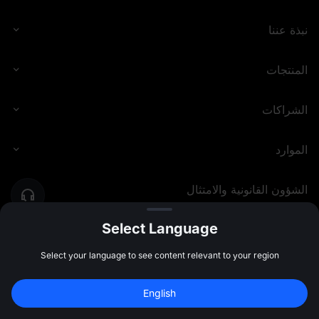
نبذة عننا
المنتجات
الشراكات
الموارد
الشؤون القانونية والامتثال
Select Language
MEXC.COM
2026
©
Select your language to see content relevant to your region
English
سجل للحصول على بونص بقيمة 
10,000 USDT
اشتراك
47:59:42