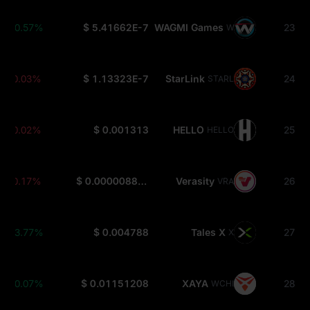
+0.57%
$ 5.41662E-7
WAGMI Games
23
WAGMIGAMES
-0.03%
$ 1.13323E-7
StarLink
24
STARL
-0.02%
$ 0.001313
HELLO
25
HELLO
-0.17%
$ 0.000008867
Verasity
26
VRA
+3.77%
$ 0.004788
Tales X
27
X
+0.07%
$ 0.01151208
XAYA
28
WCHI