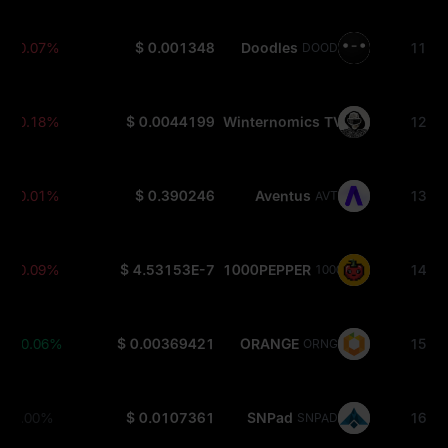
-0.07%
$ 0.001348
Doodles
11
DOOD
-0.18%
$ 0.0044199
Winternomics TV
12
WNTV
-0.01%
$ 0.390246
Aventus
13
AVT
-0.09%
$ 4.53153E-7
1000PEPPER
14
1000PEPPER
+0.06%
$ 0.00369421
ORANGE
15
ORNG
0.00%
$ 0.0107361
SNPad
16
SNPAD