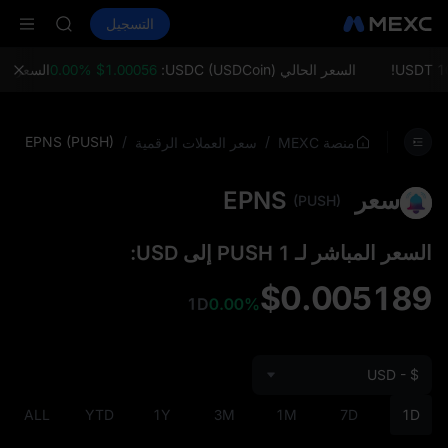
LD(XAU)
شراء العملات المشفرة
الأسواق
التسجيل
العقود الفورية
AAOI
ال
SKYAI
اشتراك سوق ي
السعر الحالي USDC (USDCoin):
$1.00056 0.00%
السعر الحالي Ethereum
SPCX يرتفع رغم انتهاء الحظر
LD(XAU)
AAOI
EPNS (PUSH)
/
/
منصة MEXC
سعر العملات الرقمية
SKYAI
اشتراك سوق ي
سعر EPNS
SPCX يرتفع رغم انتهاء الحظر
(PUSH)
السعر المباشر لـ 1 PUSH إلى USD:
$0.005189
1D
0.00%
USD - $
ALL
YTD
1Y
3M
1M
7D
1D