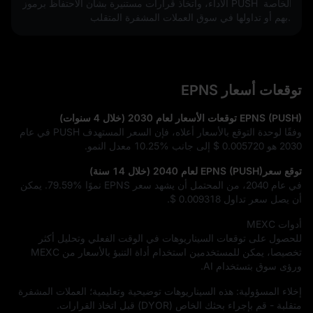
الأداء، واتخاذ قرارات مستنيرة بشأن الاحتفاظ برموز PUSH الخاصة 
بهم أو تداولها في سوق العملات المشفرة المتقلب.
توقعات أسعار EPNS
EPNS (PUSH) توقعات الأسعار لعام 2030 (خلال 4 سنوات)
وفقًا لوحدة التوقع بالأسعار أعلاه، فإن السعر المستهدف PUSH في عام
2030 هو
$ 0.005720
إلى جانب
10.25%
معدل النمو.
توقع سعرEPNS (PUSH) لعام 2040 (خلال 14 سنة)
في عام 2040، من المحتمل أن يشهد سعر EPNS نموًا
79.59%
. يمكن
أن يصل سعر تداول
$ 0.009318
.
أدوات MEXC
للحصول على توقعات السيناريوهات في الوقت الفعلي وتحليل أكثر
تخصيصا، يمكن للمستخدمين استخدام أداة التنبؤ بالأسعار من MEXC
ورؤى سوق بتستخدام AI.
إخلاء المسؤولية: هذه السيناريوهات توضيحية وتعليمية؛ العملات المشفرة
متقلبة - قم بإجراء بحثك الخاص (DYOR) قبل اتخاذ القرارات.