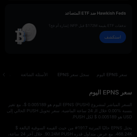
Hawkish Feds ضد ETF المتصاعد
تدفقات ETF بقيمة 172M$ قبل NFP: إشارة أم فخ؟
استكشف
سعر EPNS اليوم
سجل سعر EPNS
الأسئلة الشائعة
محول PUSH إلى USD
سعر EPNS اليوم
السعر المباشر لمشروع EPNS (PUSH) اليوم هو
$ 0.005189
، مع تغير
بنسبة
0.00%
خلال الـ 24 ساعة الماضية. سعر تحويل PUSH الحالي إلى
USD هو
$ 0.005189
لكل PUSH.
يحتل EPNS حاليًا المرتبة
#1917
من حيث القيمة السوقية البالغة
$
468.24K
، مع عرض متداول قدره
90.24M PUSH
. خلال آخر 24 ساعة،