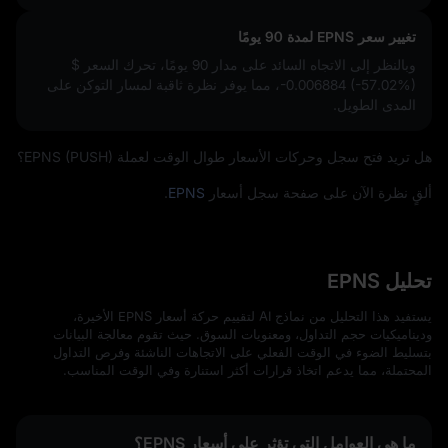
تغيير سعر EPNS لمدة 90 يومًا
وبالنظر إلى الاتجاه السائد على مدار 90 يومًا، تحرك السعر
$
-0.006884 (-57.02%)
، مما يوفر نظرة ثاقبة لمسار التوكن على
المدى الطويل.
هل تريد فتح سجل وحركات الأسعار طوال الوقت لعملة EPNS (PUSH)؟
ألقٍ نظرة الآن على صفحة سجل أسعار
EPNS
.
تحليل EPNS
يستفيد هذا التحليل من نماذج AI لتقييم حركة أسعار EPNS الأخيرة،
وديناميكيات حجم التداول، ومعنويات السوق. حيث تقوم معالجة البيانات
بتسليط الضوء في الوقت الفعلي على الاتجاهات الناشئة وفرص التداول
المحتملة، مما يدعم اتخاذ قرارات أكثر استنارة وفي الوقت المناسب.
ما هي العوامل التي تؤثر على أسعار EPNS؟