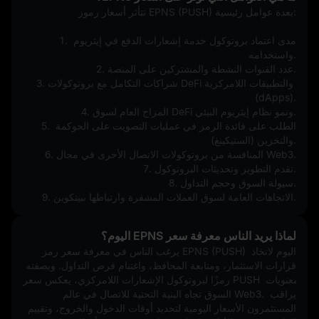
تتأثر أسعار رموز EPNS (PUSH) بعدة عوامل رئيسية:
1. مدى اعتماد بروتوكول خدمة إشعارات الدفع في إيثريوم 
واستخدامه.
2. عدد القنوات النشطة والمشتركين على المنصة.
3. شراكات التكامل مع بروتوكولات DeFi والتطبيقات اللامركزية 
(dApps).
4. المزاج العام لسوق DeFi ونمو نظام إيثريوم البيئي.
5. الطلب على فائدة الرمز في عمليات التصويت على الحوكمة 
والتخزين (الستيكينغ).
6. المنافسة من بروتوكولات الاتصال الأخرى في مجال Web3.
7. تقدم التطوير وتحديثات البروتوكول.
8. سيولة السوق وحجم التداول.
9. الاتجاهات العامة لسوق العملات المشفرة وارتباطها ببيتكوين.
لماذا يريد الناس معرفة سعر EPNS اليوم؟
يرغب الناس في معرفة سعر رمز EPNS (PUSH) اليوم لاتخاذ 
قرارات الاستثمار، ومتابعة المحافظ، واغتنام فرص التداول. وبصفته 
رمزًا لبروتوكول الإشعارات اللامركزي، يعكس سعر PUSH معنويات 
السوق تجاه البنية التحتية للاتصال في عالم Web3. يراقب 
المستثمرون الأسعار اليومية لتحديد أوقات الدخول والخروج، وتقييم 