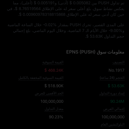
تم تداول PUSH بين
$ 0.005082
(أدنى) و
$ 0.005191
(أعلى)، مما
يعكس نشاط سوق. بلغ أعلى سعر له على الإطلاق
$ 8.76519564
، في
حين كان أدنى سعر له على الإطلاق
$ 0.00960978318815868
.
على المدى القصير، تحرك PUSH بمقدار
-0.02%
خلال الساعة الماضية
و
-9.00%
خلال الأيام الـ 7 الماضية. وخلال اليوم الماضي، بلغ إجمالي
حجم التداول
$ 53.63K
.
معلومات سوق EPNS (PUSH)
التصنيف
القيمة السوقية
$ 468.24K
No.1917
الحجم (24 ساعة)
القيمة السوقية المخففة بالكامل
$ 518.90K
$ 53.63K
إمداد دورة التداول
الحد الأقصى للعرض
100,000,000
90.24M
إجمالي العرض
معدل التداول
90.23%
100,000,000
البلوكتشين العام