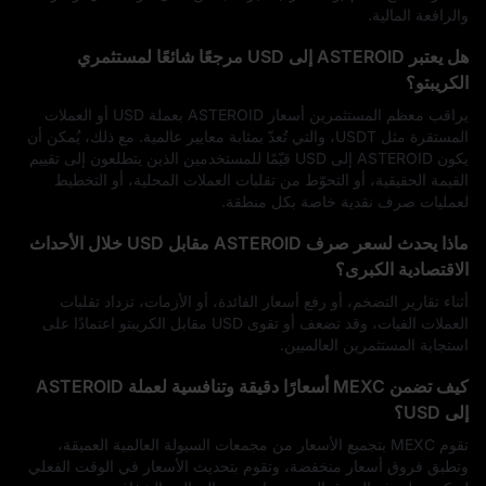
والرافعة المالية.
هل يعتبر ASTEROID إلى USD مرجعًا شائعًا لمستثمري
الكريبتو؟
يراقب معظم المستثمرين أسعار ASTEROID بعملة USD أو العملات
المستقرة مثل USDT، والتي تُعدّ بمثابة معايير عالمية. مع ذلك، يُمكن أن
يكون ASTEROID إلى USD قيّمًا للمستخدمين الذين يتطلعون إلى تقييم
القيمة الحقيقية، أو التحوّط من تقلبات العملات المحلية، أو التخطيط
لعمليات صرف نقدية خاصة بكل منطقة.
ماذا يحدث لسعر صرف ASTEROID مقابل USD خلال الأحداث
الاقتصادية الكبرى؟
أثناء تقارير التضخم، أو رفع أسعار الفائدة، أو الأزمات، تزداد تقلبات
العملات الفيات، وقد تضعف أو تقوى USD مقابل الكريبتو اعتمادًا على
استجابة المستثمرين العالميين.
كيف تضمن MEXC أسعارًا دقيقة وتنافسية لعملة ASTEROID
إلى USD؟
تقوم MEXC بتجميع الأسعار من مجمعات السيولة العالمية العميقة،
وتطبق فروق أسعار منخفضة، وتقوم بتحديث الأسعار في الوقت الفعلي