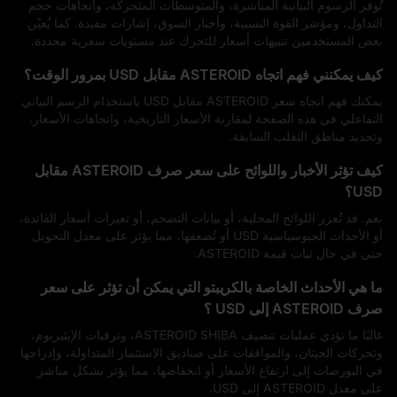
تُوفر الرسوم البيانية المباشرة، والمتوسطات المتحركة، واتجاهات حجم
التداول، ومؤشر القوة النسبية، وأخبار السوق، إشارات مفيدة. كما يُعيّن
بعض المستخدمين تنبيهات أسعار للتحرك عند مستويات سعرية محددة.
كيف يمكنني فهم اتجاه ASTEROID مقابل USD بمرور الوقت؟
يمكنك فهم اتجاه سعر ASTEROID مقابل USD باستخدام الرسم البياني
التفاعلي في هذه الصفحة لمقارنة الأسعار التاريخية، واتجاهات الأسعار،
وتحديد مناطق التقلب السابقة.
كيف تؤثر الأخبار واللوائح على سعر صرف ASTEROID مقابل
USD؟
نعم. قد تُعزز اللوائح المحلية، أو بيانات التضخم، أو تغيرات أسعار الفائدة،
أو الأحداث الجيوسياسية USD أو تُضعفها، مما يؤثر على معدل التحويل
حتى في حال ثبات قيمة ASTEROID.
ما هي الأحداث الخاصة بالكريبتو التي يمكن أن تؤثر على سعر
صرف ASTEROID إلى USD ؟
غالبًا ما تؤدي عمليات تنصيف ASTEROID SHIBA، وترقيات الإيثيريوم،
وتحركات الحيتان، والموافقات على صناديق الاستثمار المتداولة، وإدراجها
في البورصات إلى ارتفاع الأسعار أو انخفاضها، مما يؤثر بشكل مباشر
على معدل ASTEROID إلى USD.