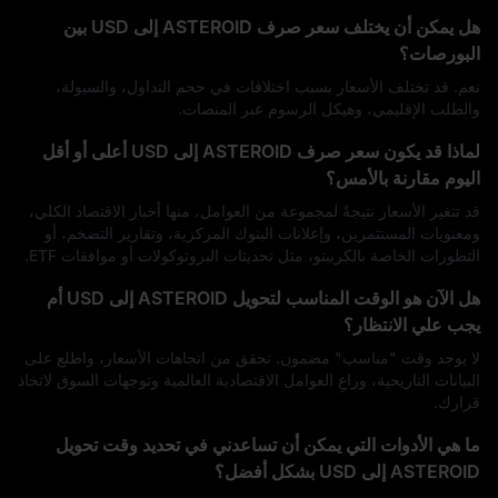
هل يمكن أن يختلف سعر صرف ASTEROID إلى USD بين
البورصات؟
نعم. قد تختلف الأسعار بسبب اختلافات في حجم التداول، والسيولة،
والطلب الإقليمي، وهيكل الرسوم عبر المنصات.
لماذا قد يكون سعر صرف ASTEROID إلى USD أعلى أو أقل
اليوم مقارنة بالأمس؟
قد تتغير الأسعار نتيجةً لمجموعة من العوامل، منها أخبار الاقتصاد الكلي،
ومعنويات المستثمرين، وإعلانات البنوك المركزية، وتقارير التضخم، أو
التطورات الخاصة بالكريبتو، مثل تحديثات البروتوكولات أو موافقات ETF.
هل الآن هو الوقت المناسب لتحويل ASTEROID إلى USD أم
يجب علي الانتظار؟
لا يوجد وقت "مناسب" مضمون. تحقق من اتجاهات الأسعار، واطلع على
البيانات التاريخية، وراعِ العوامل الاقتصادية العالمية وتوجهات السوق لاتخاذ
قرارك.
ما هي الأدوات التي يمكن أن تساعدني في تحديد وقت تحويل
ASTEROID إلى USD بشكل أفضل؟