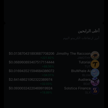
أعلى الرابحين
أبرز ارتفاعات الكريبتو اليوم
$0.013870431893687708206
Jimothy The Raccoon
+221.82%
JIMOTHY
$0.068960893407517114444
Tutorial
+88.56%
TUT
$0.016943521594684386072
BluWhale AI
+34.31%
BLUAI
$2.64148621062322389974
Audiera
+32.03%
BEAT
$0.09300324220469919924
Solstice Finance
+18.89%
SLX