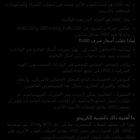
يُعد USD هو عملة الفيات الأكثر هيمنة في عمليات الشراء والمدفوعات
المتعلقة بالكريبتو.
يظل USD هو العملة المرجعية العالمية.
تعكس تحركات السوق في EUR/USD وGBP/USD وRUB/USD
وغيرها قوة USD بشكل مباشر.
لماذا تتقلب أسعار صرف USD؟
سياسة الاحتياطي الفيدرالي: تؤثر تغيرات أسعار الفائدة في الولايات
المتحدة بقوة على تدفقات رأس المال العالمية.
بيانات التضخم: انخفاض التضخم في الولايات المتحدة يعزز القوة
الشرائية لـ USD في جميع أنحاء العالم.
المؤشرات الاقتصادية: الناتج المحلي الإجمالي الأمريكي، وأرقام
البطالة، والميزان التجاري، تشكل ثقة المستثمرين العالميين.
المعنويات العالمية: يمكن لأحداث مثل التوترات الجيوسياسية، أو
تقلبات أسعار السلع الأساسية، أو إعلانات السياسة العامة أن تقوي أو
تضعف USD مقابل العملات الأجنبية الأخرى.
ما أهمية ذلك بالنسبة للكريبتو
نظرًا لأن معظم العملات المشفرة، بما في ذلك BTC وETH، يتم تسعيرها
بـ USD، فإن التحولات في سعر USD مقابل العملات الفيات الأخرى تؤثر
بشكل مباشر على أسعار التحويل للمتداولين الدوليين.