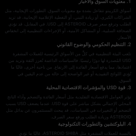
1. معنويات السوق والأخبار
أسواق الكريبتو تتفاعل بشدة مع معنويات السوق. التطورات الإيجابية، مثل
الشراكات الكبرى، أو زيادة التبني، أو التغطية الإعلامية الإيجابية، قد تزيد
الطلب وترفع سعر صرف ASTEROID إلى USD. في المقابل، قد تؤدي
الصحافة السلبية، أو المشاكل الأمنية، أو الإجراءات التنظيمية إلى انخفاض
الأسعار.
2. التنظيم الحكومي والوضوح القانوني
تلعب البيئة التنظيمية في كلٍّ من الأسواق الرئيسية للعملات المشفرة
USD المُصدرة لها دورًا رئيسيًا. فالسياسات الداعمة تُعزز الثقة وتزيد من
اعتمادها، مما يدفع أسعار الفائدة إلى الارتفاع. من ناحية أخرى، غالبًا ما
تُؤدي اللوائح التقييدية أو غير الواضحة إلى حالة من عدم اليقين في
السوق.
3. قوة USD والمؤشرات الاقتصادية المحلية
تؤثر العوامل الاقتصادية التقليدية مثل أسعار الفائدة والتضخم وأداء الناتج
المحلي الإجمالي بشكل مباشر على قوة USD. عندما يضعف USD بسبب
التضخم أو التغييرات في السياسات، قد يبحث المستثمرون عن بدائل مثل
ASTEROID وزيادة الطلب ورفع سعر الصرف.
4. البلوكتشين والتطورات التكنولوجية
بالنسبة للعملات المشفرة مثل ASTEROID SHIBA، غالبًا ما تؤدي