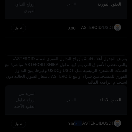
عالميًا، إلا أنه ليس بمنأى عن تقلبات القيمة. يمكن أن تتأثر هذه
العقود الفورية
أزواج التداول
السعر
التغيرات بعدة عوامل، مثل التضخم، وأسعار الفائدة، والاستقرار
الفوري
السياسي، والأداء الاقتصادي. ومع ذلك، فإن مكانة USD كعملة
احتياطية غالبًا ما توفر له قدرًا من الحماية من هذه التقلبات.
ASTEROID
/
USDT
0.00
تداول
في الختام، فإن USD ليس مجرد العملة الوطنية للولايات
المتحدة، بل هو عنصر أساسي في النظام المالي العالمي، يؤثر
على التجارة الدولية، وتسعير السلع، وحتى الاقتصاد الرقمي. وهو
رمز للاستقرار والقوة الاقتصادية، وغالبًا ما يُستخدم كمعيار تُقاس
عليه العملات الأخرى.
يعرض الجدول أعلاه قائمةً بأزواج التداول الفوري لعملة ASTEROID،
والتي تغطي الأسواق التي يتم فيها تداول ASTEROID SHIBA مباشرةً مع
العملات المشفرة الرئيسية مثل USDT وUSDC وغيرها. يتيح التداول
الفوري للمستخدمين شراء أو بيع ASTEROID بأسعار السوق الحالية دون
استخدام الرافعة المالية.
المزيد من
العقود الآجلة
أزواج تداول
السعر
العقود الآجلة
ASTEROIDUSDT
دائم
0.00
تداول