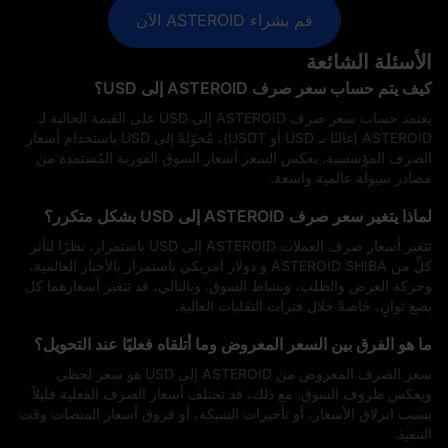
قم بشراء ASTEROID الآن
الأسئلة الشائعة
كيف يتم حساب سعر صرف ASTEROID إلى USD؟
يعتمد حساب سعر صرف ASTEROID إلى USD على القيمة الحالية لـ
ASTEROID (غالبًا بـ USD أو USDT)، مُحوّلةً إلى USD باستخدام أسعار
الصرف المؤسسية. يعكس السعر أسعار السوق الفورية المُستمدة من
مصادر سيولة عالمية واسعة.
لماذا يتغير سعر صرف ASTEROID إلى USD بشكل متكرر؟
تتغير أسعار صرف العملات ASTEROID إلى USD باستمرار، نظرًا لتأثر
كلٍّ من ASTEROID SHIBA و دولار امريكي باستمرار بالأخبار العالمية،
وحركة العرض والطلب، ونشاط السوق. وبالتالي، قد تتغير أسعارهما كل
بضع ثوانٍ، خاصةً خلال فترات التقلبات العالية.
ما هو الفرق بين السعر المعروض وما أتلقاه فعليًا عند التحويل؟
سعر الصرف المعروض من ASTEROID إلى USD هو سعر لحظي
ويعكس ظروف السوق. مع ذلك، قد تختلف أسعار الصرف الفعلية قليلاً
بسبب انزلاق الأسعار، أو تأخيرات الشبكة، أو فروق أسعار المنصات وقت
التنفيذ.