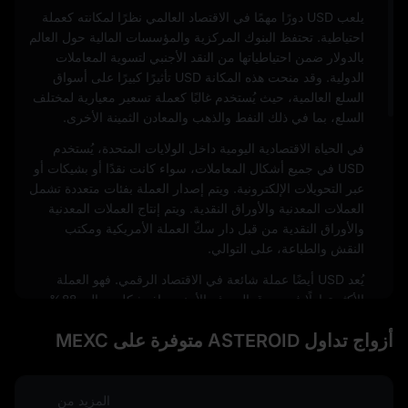
يلعب USD دورًا مهمًا في الاقتصاد العالمي نظرًا لمكانته كعملة
احتياطية. تحتفظ البنوك المركزية والمؤسسات المالية حول العالم
بالدولار ضمن احتياطياتها من النقد الأجنبي لتسوية المعاملات
الدولية. وقد منحت هذه المكانة USD تأثيرًا كبيرًا على أسواق
السلع العالمية، حيث يُستخدم غالبًا كعملة تسعير معيارية لمختلف
السلع، بما في ذلك النفط والذهب والمعادن الثمينة الأخرى.
في الحياة الاقتصادية اليومية داخل الولايات المتحدة، يُستخدم
USD في جميع أشكال المعاملات، سواء كانت نقدًا أو بشيكات أو
عبر التحويلات الإلكترونية. ويتم إصدار العملة بفئات متعددة تشمل
العملات المعدنية والأوراق النقدية. ويتم إنتاج العملات المعدنية
والأوراق النقدية من قبل دار سكّ العملة الأمريكية ومكتب
النقش والطباعة، على التوالي.
يُعد USD أيضًا عملة شائعة في الاقتصاد الرقمي. فهو العملة
الأكثر تداولًا في سوق الصرف الأجنبي، إذ يشكل حوالي 88%
من إجمالي معاملات العملات. ويمتد هذا الحضور القوي إلى عالم
أزواج تداول ASTEROID متوفرة على MEXC
العملات الرقمية، حيث يتم تداول العديد من الأصول الرقمية
مقابل USD، كما أن بعض العملات المستقرة مرتبطة به.
ومن المهم ملاحظة أنه رغم أن USD عملة مستقرة ومعترف بها
المزيد من