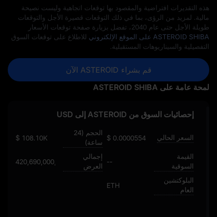
هذه التقديرات افتراضية والمقصود بها توقعات اتجاهية وليست نصيحة
مالية. لمزيد من الرؤى، بما في ذلك التوقعات قصيرة الأجل والتوقعات
طويلة الأجل حتى عام 2040، تفضل بزيارة صفحة توقعات الأسعار
ASTEROID SHIBA على الموقع الإلكتروني
للاطلاع على توقعات السوق
التفصيلية والسيناريوهات المستقبلية.
قم بشراء ASTEROID الآن
لمحة عامة على ASTEROID SHIBA
إحصائيات السوق من ASTEROID إلى USD
الحجم (24
السعر الحالي
$ 108.10K
$ 0.00005545771124364568132
ساعة)
القيمة
إجمالي
420,690,000,000
--
السوقية
العرض
البلوكتشين
ETH
العام