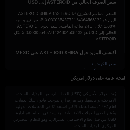
سعر الصرف الحالي من ASTEROID إلى USD
السعر المباشر لمشروع ASTEROID SHIBA (ASTEROID)
اليوم هو
$ 0.00005545771124364568132
، مع تغير بنسبة
2.88%
خلال الـ 24 ساعة الماضية. سعر تحويل ASTEROID
الحالي إلى USD هو
$ 0.00005545771124364568132
لكل
ASTEROID.
اكتشف المزيد حول ASTEROID SHIBA على MEXC
سعر الكريبتو
توقع سعر الكريبتو
كيفية شراء الكريبتو
لمحة عامة على دولار امريكي
يُعد الدولار الأمريكي (USD) العملة الرسمية للولايات المتحدة
الأمريكية وأقاليمها. وقد تم إقراره بموجب قانون سكّ العملات
لعام 1792، وهو العملة الأكثر استخدامًا في المعاملات الدولية،
ويُعتبر إحدى العملات الاحتياطية الرئيسية في العالم. تتم إدارة
USD من قبل نظام الاحتياطي الفيدرالي، وهو النظام المصرفي
المركزي للولايات المتحدة.