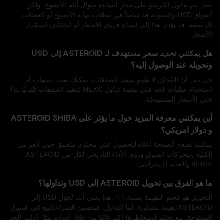
نعم، يتم تداول الكريبتو على مدار الساعة طوال أيام الأسبوع، ولكن
أسواق USD والسيولة قد تتباطأ في عطلات نهاية الأسبوع أو العطلات
الرسمية. قد يؤدي هذا إلى اتساع فروق الأسعار أو انخفاض استقرار
الأسعار.
هل يمكنني تحديد سعر مستهدف لـ ASTEROID إلى USD
وتحويله عند الوصول إليه؟
في حين أن المُحوِّل لا يقوم بتنفيذ الصفقات، يمكنك تعيين تنبيهات أو
استخدام طلبات الحد على منصة تداول MEXC لتنفيذ الصفقات تلقائيًا بناءً
على الأسعار المستهدفة.
أين يمكنني معرفة المزيد حول ما يؤثر على ASTEROID SHIBA
و دولار امريكي؟
يمكنك تصفح الصفحة أعلاه للحصول على محتوى متعمق حول العوامل
الكلية ومحركات السوق ورؤى الأداء التاريخي لكل من ASTEROID
SHIBA والجنيه الإسترليني.
ما هو الفرق بين تحويل ASTEROID إلى USD وتداولها؟
التحويل هو فحص للقيمة بنسبة 1:1. هذا يعني أنك تُحوّل USD إلى
ASTEROID بقيمة مساوية. أما التداول، فيتضمن الشراء/البيع في السوق
المفتوحة، مع تحكم (ومخاطرة) أكبر غالبًا من خلال أدوات مثل أوامر الحد