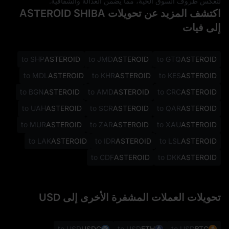
لتعكس ظروف السوق الحية، مما يضمن العدالة والشفافية.
اكتشف المزيد عن تحويلات ASTEROID SHIBA
إلى فيات
to SHP
ASTEROID
to JMD
ASTEROID
to GTQ
ASTEROID
to MDL
ASTEROID
to KHR
ASTEROID
to KES
ASTEROID
to BGN
ASTEROID
to AMD
ASTEROID
to CRC
ASTEROID
to UAH
ASTEROID
to SCR
ASTEROID
to QAR
ASTEROID
to MUR
ASTEROID
to ZAR
ASTEROID
to XAU
ASTEROID
to LAK
ASTEROID
to IDR
ASTEROID
to LSL
ASTEROID
to CDF
ASTEROID
to DKK
ASTEROID
تحويلات العملات المشفرة الأخرى إلى USD
to USD
USDC
to USD
ETH
to USD
BTC