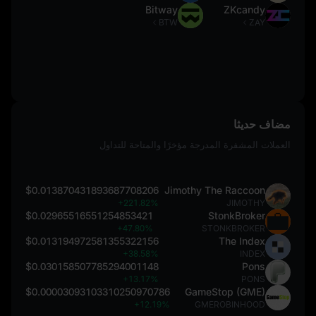
Bitway
ZKcandy
BTW
ZAY
مضاف حديثا
العملات المشفرة المدرجة مؤخرًا والمتاحة للتداول
$0.013870431893687708206
Jimothy The Raccoon
+221.82%
JIMOTHY
$0.02965516551254853421
StonkBroker
+47.80%
STONKBROKER
$0.013194972581355322156
The Index
+38.58%
INDEX
$0.030158507785294001148
Pons
+13.17%
PONS
$0.00003093103310250970786
GameStop (GME)
+12.19%
GMEROBINHOOD