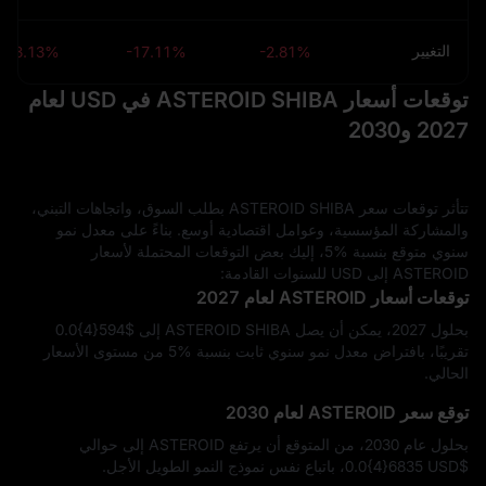
التغيير
-3.13%
-17.11%
-2.81%
توقعات أسعار ASTEROID SHIBA في USD لعام
2027 و2030
تتأثر توقعات سعر ASTEROID SHIBA بطلب السوق، واتجاهات التبني،
والمشاركة المؤسسية، وعوامل اقتصادية أوسع. بناءً على معدل نمو
سنوي متوقع بنسبة %5، إليك بعض التوقعات المحتملة لأسعار
ASTEROID إلى USD للسنوات القادمة:
توقعات أسعار ASTEROID لعام 2027
بحلول 2027، يمكن أن يصل ASTEROID SHIBA إلى $‎0.0{4}594
تقريبًا، بافتراض معدل نمو سنوي ثابت بنسبة %5 من مستوى الأسعار
الحالي.
توقع سعر ASTEROID لعام 2030
بحلول عام 2030، من المتوقع أن يرتفع ASTEROID إلى حوالي
$‎0.0{4}6835 USD، باتباع نفس نموذج النمو الطويل الأجل.