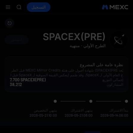
SKYAI
شراء العملات المشفرة
الأسواق
التسجيل
العقود الفورية
ACE
ال
HFT
SPCX
UNITREE
مستقبل Unitree مباشر الآن
SPACEX(PRE)
SKYAI
التسجيل
الطرح الأولي
·
منتهية
ACE
HFT
SPCX
نظرة عامة على المشروع
UNITREE
يُعد SPACEX(PRE) شهادة أصول على هيئة MEXC Mirror Credits قبل الطر
مستقبل Unitree مباشر الآن
ح العام الأولي لـ SpaceX، وقد صُمم ليعكس القيمة السوقية لـ SpaceX قبل ا
7,700 SPACEX(PRE)
إجمالي التوزيع
لإدراج وبعده. ومن خلال الحصول على تعرض تحوّطي في السوق، توفر MEXC ل
38,212
المشاركون
لمستخدمين خيارات متعددة للخروج أو الاحتفاظ طويل الأجل بما يتماشى مع الق
يمة السوقية العادلة للشركة المستهدفة.
يبدأ الاشتراك
ينتهي الاشتراك
ينتهي التخصيص
2026-05-21 10:00
2026-05-21 08:00
2026-05-14 06:00