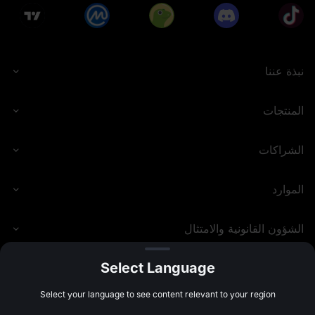
• يجب على المشاركين إكمال عملية التحقق من KYC المتقدم 
قبل انتهاء الحدث للتأهل للحصول على المكافآت.
• يشمل احتساب حجم تداول العقود الفورية معاملات USDT 
وUSDC وUSDE وUSD1، ويتم احتساب المعاملات بصفر رسوم. 
ويشمل احتساب حجم تداول العقود الآجلة عقود USDT وUSDC 
نبذة عننا
وUSDE الآجلة (فتح + إغلاق الصفقات)، ويتم احتساب المعاملات 
بصفر رسوم. كما يتم احتساب حجم التداول الناتج عن نسخ التداول 
وتداول الشبكة. ولن يتم احتساب معاملات العقود الآجلة التي 
المنتجات
تستخدم توكنات MX لخصم الرسوم ضمن حجم التداول الصالح.
• يجب على المستخدمين مشاركة رابط الإحالة من صفحة 
الفعالية مع أصدقائهم وحثّهم على التسجيل في حساب MEXC من 
الشراكات
خلال هذا الرابط. لا يمكن للمستخدمين الحصول على المكافآت إلا 
بعد مشاركة المُحالين بنجاح في عملية الاشتراك في التوكنات.
الموارد
• لا يمكن للمستخدمين الحصول على مكافآت الدعوة لفعاليات 
Launchpool وLaunchpad و+Airdrop في الوقت نفسه. 
سيحصل المُحيلون على مكافآت بناءً على الفعاليات التي يشارك 
الشؤون القانونية والامتثال
فيها المُحالون ويُكملونها، مع إعطاء الأولوية للفعالية التي تنتهي أولاً 
من بين الفعاليات التي شارك فيها المُحالون، بغض النظر عن 
ترتيب مشاركتهم. ينطبق هذا القيد فقط على مكافآت الإحالة 
Select Language
لفعاليات Launchpool وLaunchpad وAirdrop+. لا يؤثر ذلك 
على إمكانية دمج مكافآت الإحالة في منصة Launchpad مع أنواع 
MEXC.COM
2026
©
Select your language to see content relevant to your region
المكافآت الأخرى (مثل الخصومات).