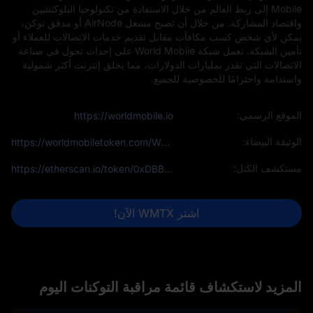
Mobile إلى ربط العالم من خلال الاستفادة من تكنولوجيا البلوكتشين
واقتصاد المشاركة. من خلال أن تصبح مشغل AirNode أو مدقق توكن،
يمكن لأي شخص كسب مكافآت مقابل تقديم خدمات الاتصالات للعملاء أو
تأمين الشبكة. تعمل شبكة World Mobile على إحداث تحول في صناعة
الاتصالات التي تقدر بمليارات الدولارات، مما يخلق إنترنت أكثر شمولية
واستدامة واحترامًا للخصوصية للجميع.
الموقع الرسمي:
https://worldmobile.io
الوثيقة البيضاء:
https://worldmobiletoken.com/WhitePaper.pdf
مستكشف الكتل:
https://etherscan.io/token/0xDBB5Cf12408a3Ac17d668037Ce289f9eA75439D7
اشتر WMTX الآن!
المزيد لاستكشاف قائمة مراقبة التوكنات اليوم