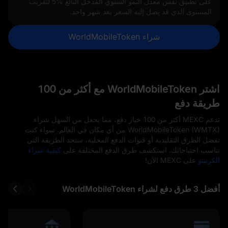
على تطبيق نفس معدل النمو السنوي المُدخل البالغ
5%
لتقريب
المستوى الذي قد يصل إليه السعر بعد شهر واحد.
شراء WorldMobileToken
اشتر WorldMobileToken مع أكثر من 100
طريقة دفع
تدعم MEXC أكثر من 100 خيار دفع، مما يجعل من السهل شراء
WorldMobileToken (WMTX) من أي مكان في العالم. سواء كنت
تفضل الطرق التقليدية أو قنوات الدفع المحلية، ستجد الطريقة التي
تناسب احتياجاتك. استكشف طرق الدفع المختلفة على
كيفية شراء
الكريبتو
على MEXC الآن!
أفضل 3 طرق دفع لشراء WorldMobileToken