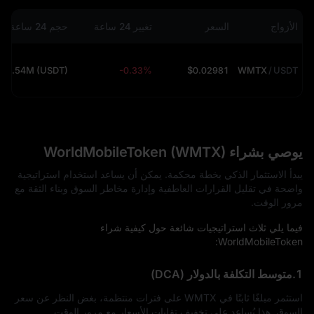
الأزواج
السعر
تغيير 24 ساعة
حجم 24 ساعة
2.54M (USDT)
-0.33%
$0.02981
WMTX
/
USDT
يوصي بشراء WorldMobileToken (WMTX)
يبدأ الاستثمار الذكي بخطة محكمة. يمكن أن يساعد استخدام استراتيجية
واضحة في تقليل القرارات العاطفية وإدارة مخاطر السوق وبناء الثقة مع
مرور الوقت.
فيما يلي ثلاث استراتيجيات شائعة حول كيفية شراء
WorldMobileToken:
1.متوسط التكلفة بالدولار (DCA)
استثمر مبلغًا ثابتًا في WMTX على فترات منتظمة، بغض النظر عن سعر
السوق. هذا يُساعد على تخفيف تقلبات الأسعار مع مرور الوقت.