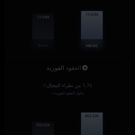
15.63
M
13.56
M
B***
العقود الفورية
1.7x من نظراء المجال
تداول العقود الفورية
964.40
K
560.21
K