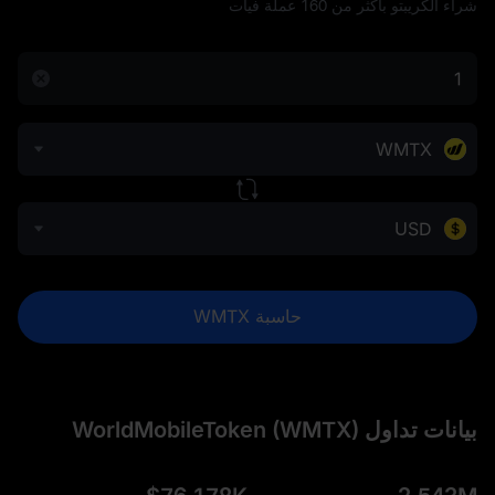
شراء الكريبتو بأكثر من 160 عملة فيات
WMTX
USD
حاسبة WMTX
بيانات تداول WorldMobileToken (WMTX)