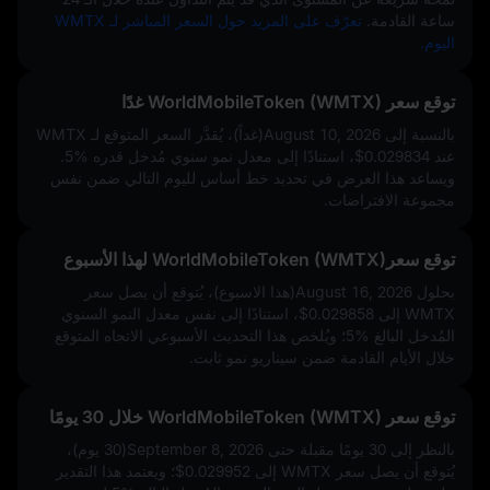
ساعة القادمة.
تعرّف على المزيد حول السعر المباشر لـ WMTX
اليوم.
توقع سعر WorldMobileToken (WMTX) غدًا
بالنسبة إلى August 10, 2026(غداً)، يُقدَّر السعر المتوقع لـ WMTX
عند
$0.029834
، استنادًا إلى معدل نمو سنوي مُدخل قدره
5%
.
ويساعد هذا العرض في تحديد خط أساس لليوم التالي ضمن نفس
مجموعة الافتراضات.
توقع سعرWorldMobileToken (WMTX) لهذا الأسبوع
بحلول August 16, 2026(هذا الاسبوع)، يُتوقع أن يصل سعر
WMTX إلى
$0.029858
، استنادًا إلى نفس معدل النمو السنوي
المُدخل البالغ
5%
؛ ويُلخص هذا التحديث الأسبوعي الاتجاه المتوقع
خلال الأيام القادمة ضمن سيناريو نمو ثابت.
توقع سعر WorldMobileToken (WMTX) خلال 30 يومًا
بالنظر إلى 30 يومًا مقبلة حتى September 8, 2026(30 يوم)،
يُتوقع أن يصل سعر WMTX إلى
$0.029952
؛ ويعتمد هذا التقدير