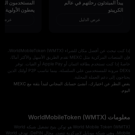
يبدأ المبتدئون رحلتهم في عالم
المستخدمون المتق
الكريبتو
يعطون الأولوية لل
عرض الدليل
عرض ال
إذا كنت تبحث عن أفضل مكان للشراء WorldMobileToken (WMTX)،
فإن المنصات المركزية مثل MEXC تقدم الطريق الأسهل والأكثر أمانًا،
خاصةً إذا كنت تستخدم بطاقة ائتمان أو Apple Pay أو الفيات. توفر
DEXs مرونة للمستخدمين على السلسلة، بينما تناسب P2P أولئك الذين
يحتاجون إلى دعم العملة المحلية.
بغض النظر عن اختيارك، أنشئ حسابك المجاني لتبدأ بثقة مع MEXC
اليوم.
معلومات WorldMobileToken (WMTX)
World Mobile Token (WMTX) هو توكن يتيح تشغيل شبكة World
Mobile، وهي شبكة موبايل لامركزية تتصدر مجال DePIN. تهدف World