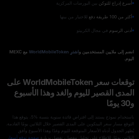
أسرع إدراج للتوكن
بين البورصات المركزية
أكثر من 100 طريقة دفع
للاختيار من بينها
أدنى الرسوم
في مجال الكربيتو
انضم إلى ملايين المستخدمين و
اشترِ WorldMobileToken
مع MEXC
اليوم.
توقعات سعر WorldMobileToken على
المدى القصير لليوم والغد وهذا الأسبوع
و30 يومًا
باستخدام نموذج يستند إلى افتراض فائدة سنوية بنسبة %5، يتوقع هذا
التوقع مسار سعر البيتكوين على المدى القصير خلال الثلاثين يومًا القادمة.
يُظهر الجدول أدناه الأسعار المتوقعة لليوم وغدًا وهذا الأسبوع وأفق
الثلاثين يومًا. للاطلاع على تحليل مفصل، تفضل بزيارة
صفحة توقع أسعار