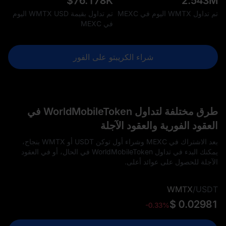
$
76.178K
2.543M
تم تداول WMTX اليوم في MEXC
تم تداول بقيمة WMTX USD اليوم
في MEXC
شراء الكريبتو على الفور
طرق مختلفة لتداول WorldMobileToken في
العقود الفورية والعقود الآجلة
بعد الاشتراك في MEXC وشراء أول توكن USDT أو WMTX بنجاح،
يمكنك البدء في تداول WorldMobileToken في الحال، أو في العقود
الآجلة للحصول على عوائد أعلى.
WMTX
/
USDT
$ 0.02981
-0.33%