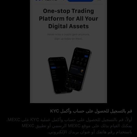
قم بالتسجيل للحصول على حساب وأكمل KYC
أولاً، قم بالتسجيل للحصول على حساب وأكمل عملية KYC على MEXC.
يمكنك القيام بذلك على موقع MEXC الرسمي أو تطبيق MEXC
باستخدام رقم هاتفك أو عنوان بريدك الإلكتروني.