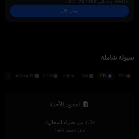
WMTX، بإجمالي
76.178K
USDT.
سجل الآن
سيولة شاملة
G)
GOLD(XAUT)
DOGE
XRP
SOL
ETH
BTC
العقود الآجلة
1.2x من نظراء المجال
تداول العقود الآجلة