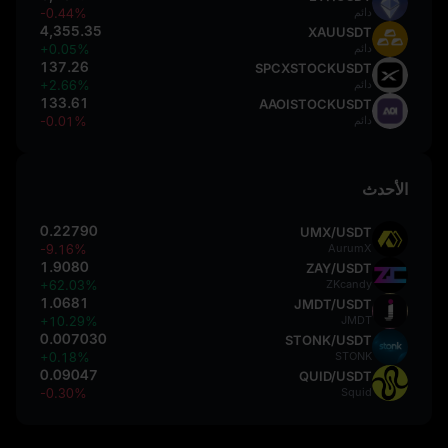
دائم
-0.44%
4,355.35
XAUUSDT
دائم
+0.05%
137.26
SPCXSTOCKUSDT
دائم
+2.66%
133.61
AAOISTOCKUSDT
دائم
-0.01%
الأحدث
0.22790
UMX/USDT
-9.16%
AurumX
1.9080
ZAY/USDT
+62.03%
ZKcandy
1.0681
JMDT/USDT
+10.29%
JMDT
0.007030
STONK/USDT
+0.18%
STONK
0.09047
QUID/USDT
-0.30%
Squid