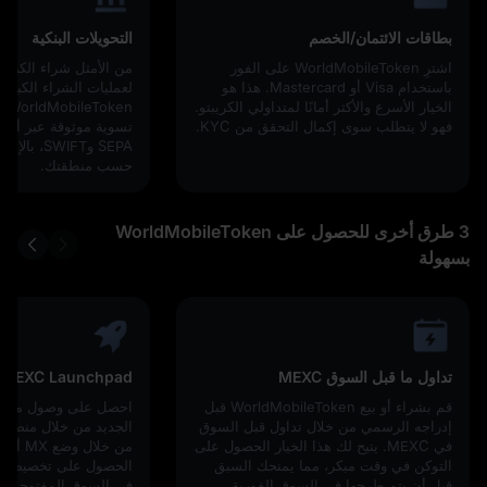
بطاقات الائتمان/الخصم
التحويلات البنكية
اشترِ WorldMobileToken على الفور
من الأمثل شراء الكريبت
باستخدام Visa أو Mastercard. هذا هو
لعمليات الشراء الكبيرة
الخيار الأسرع والأكثر أمانًا لمتداولي الكريبتو.
ken
فهو لا يتطلب سوى إكمال التحقق من KYC.
تسوية موثوقة عبر أنظم
SEPA وWIFT
حسب منطقتك.
3 طرق أخرى للحصول على WorldMobileToken
بسهولة
تداول ما قبل السوق MEXC
MEXC Launchpad
قم بشراء أو بيع WorldMobileToken قبل
احصل على وصول مبكر 
إدراجه الرسمي من خلال تداول قبل السوق
في MEXC. يتيح لك هذا الخيار الحصول على
التوكن في وقت مبكر، مما يمنحك السبق
الحصول على تخصيصات 
قبل أن يتم طرحها في السوق الفورية.
في السوق المفتوحة، بأس