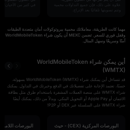
علاوة على ذلك، فإن جميع التداولات محمية
في كثير من الأحيان!
وتتم تسويتها تلقائيًا بعد الإدراج.
مهما كانت الطريقة، معاملاتك محمية ببروتوكولات أمان متعددة الطبقات
وقفل فوري للسعر. تضمن MEXC أن يكون شراء WorldMobileToken
آمنًا وسريعًا وسهل المنال.
أين يمكن شراء WorldMobileToken
(WMTX)
قد تتساءل أين يمكنك شراء WorldMobileToken (WMTX) بسهولة.
حسنًا، تعتمد الإجابة على تفضيلاتك في الدفع وخبرتك في التداول. يمكنك
شراء WMTX على منصة العملات المشفرة باستخدام طرق مثل بطاقة
الائتمان أو Apple Pay أو التحويل البنكي. وبدلاً من ذلك، يمكنك أيضًا
شراء WMTX على السلسلة عبر DEX أو P2P!
البورصات المركزية (CEX) - حيث