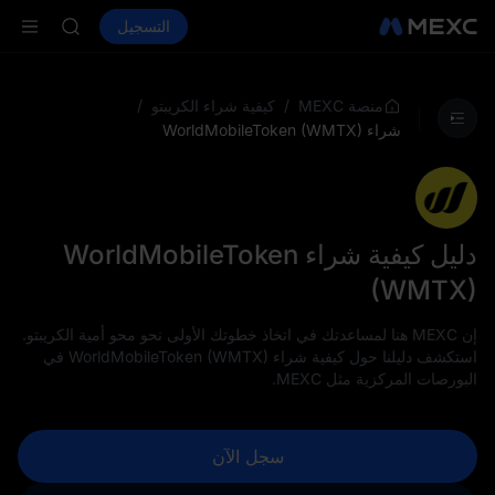
AAOI
شراء العملات المشفرة
الأسواق
التسجيل
العقود الفورية
SKYAI
ال
اشتراك سوق ي
SPCX يرتفع رغم انتهاء الحظر
LD(XAU)
/
/
منصة MEXC
كيفية شراء الكريبتو
AAOI
شراء WorldMobileToken (WMTX)
SKYAI
اشتراك سوق ي
SPCX يرتفع رغم انتهاء الحظر
دليل كيفية شراء WorldMobileToken
(WMTX)
إن MEXC هنا لمساعدتك في اتخاذ خطوتك الأولى نحو محو أمية الكريبتو.
استكشف دليلنا حول كيفية شراء WorldMobileToken (WMTX) في
البورصات المركزية مثل MEXC.
سجل الآن