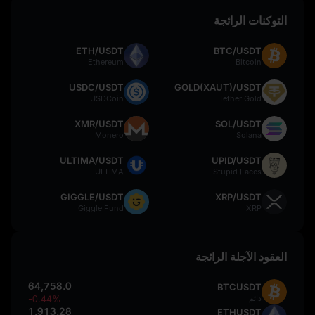
التوكنات الرائجة
ETH/USDT
BTC/USDT
Ethereum
Bitcoin
USDC/USDT
GOLD(XAUT)/USDT
USDCoin
Tether Gold
XMR/USDT
SOL/USDT
Monero
Solana
ULTIMA/USDT
UPID/USDT
ULTIMA
Stupid Faces
GIGGLE/USDT
XRP/USDT
Giggle Fund
XRP
العقود الآجلة الرائجة
64,758.0
BTCUSDT
دائم
-0.44%
1,913.28
ETHUSDT