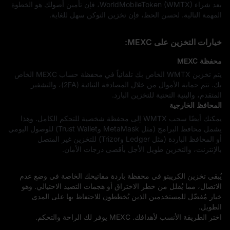
بعد شراء WorldMobileToken (WMTX)، فإن تأمين أصولك هو الخطوة
المهمة التالية. لحسن الحظ، فإن تخزين التوكن سهل للغاية.
خيارات التخزين على MEXC:
محفظة MEXC
يتم تخزين WMTX الخاص بك تلقائياً في محفظة حساب MEXC الخاص
بك. تتم حماية الأموال من خلال المصادقة الثنائية (2FA)، والتشفير
المتقدم، والبنية التحتية للتخزين البارد.
المحافظ الخارجية
يمكنك أيضًا سحب WMTX إلى محفظة شخصية للتحكم الكامل. وهذا
يشمل محافظ البرامج (مثل MetaMask وTrust Wallet) للوصول اليومي
أو المحافظ الباردة (مثل Ledger وTrizor) للتخزين غير المتصل
بالإنترنت، والتخزين طويل الأجل بأقصى درجات الأمان.
يُبقي تخزين الكريبتو في محفظة باردة مفاتيحك الخاصة في وضع عدم
الاتصال، مما يُقلل من خطر الاختراق أو هجمات التصيد الاحتيالي. وهو
خيار مُفضّل للمستخدمين الذين يُخططون للاحتفاظ بها على المدى
الطويل.
اختر الطريقة الأنسب لأهدافك. MEXC يوفر لك الراحة والتحكم.