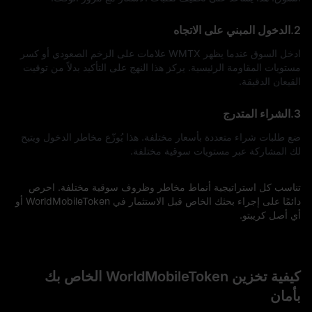
2.الدخول المبني على الاتجاه
ادخل السوق عندما يظهر WMTX علامات على الزخم الصعودي أو كسر
مستويات المقاومة الرئيسية. يركز هذا النهج على التأكيد بدلاً من توقيت
القيعان الدقيقة.
3.الشراء المتدرج
ضع طلبات شراء متعددة بأسعار مختلفة. هذا يُوزّع مخاطر الدخول ويتيح
لك المشاركة عبر مستويات سوقية مختلفة.
تناسب كل استراتيجية أنماط مخاطر وظروف سوقية مختلفة. احرص
دائمًا على إجراء بحثك الخاص قبل الاستثمار في WorldMobileToken أو
أي أصل كريبتو.
كيفية تخزين WorldMobileToken الخاص بك
بأمان