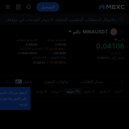
ACE
العقود الآجلة
TradFi
التسجيل
معلومات
HFT
الأحداث
SPCX
 أسئلة.
UNITREE
للامتثال للمتطلبات التنظيمية المحلية، لا تتوفر الخدمات في موقعك. ير
مستقبل Unitree مباشر الآن
MINAUSDT
دائم
SKYAI
ACE
الأخير
24 ساعة ارتفاع
24 ساعة إنخفاض
0.04106
HFT
0.04048
0.04146
إجمالي قيمة التداول 24 ساعة
حجم 24 ساعة
SPCX
3.394M
MINA
138.905K
+0.63%
UNITREE
معدل التمويل
/
العد التنازلي
السعر العادل
0.04107
+0.0100%
07:48:53
/
مستقبل Unitree مباشر الآن
معلومات
سجل الطلبات
تداولات السوق
تحليل
مح
1ثانية
1 دقيقة
5 دقيقة
15 دقيقة
1 ساعة
4 ساعة
1 د
التقط تحركات الس
على الفور ولا تفوت 
فرصة