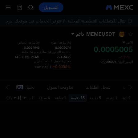
SKYAI
العقود الآجلة
TradFi
التسجيل
معلومات
ACE
الأحداث
HFT
SPCX
للامتثال للمتطلبات التنظيمية المحلية، لا تتوفر الخدمات في موقعك. يرجى ال
UNITREE
MEMEUSDT
دائم
مستقبل Unitree مباشر الآن
SKYAI
الأخير
24 ساعة ارتفاع
24 ساعة إنخفاض
0.0005005
ACE
0.0004943
0.0005074
إجمالي قيمة التداول 24 ساعة
حجم 24 ساعة
HFT
442.119M
MEME
221.343K
-0.11%
SPCX
معدل التمويل
/
العد التنازلي
السعر العادل
0.0005006
+0.0050%
00:12:10
/
UNITREE
مستقبل Unitree مباشر الآن
معلومات
سجل الطلبات
تداولات السوق
تحليل
مح
1ثانية
1 دقيقة
5 دقيقة
15 دقيقة
1 ساعة
4 ساعة
1 د