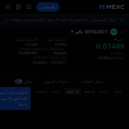
MINIMAX
العقود الآجلة
TradFi
التسجيل
HEI
معلومات
ا
CAP
UNITREE
للامتثال للمتطلبات التنظيمية المحلية، لا تتوفر الخدمات في موقعك. يرجى 
مستقبل Unitree مباشر الآن
IRYSUSDT
دائم
BLESS
MINIMAX
الأخير
24 ساعة ارتفاع
24 ساعة إنخفاض
0.01499
HEI
0.01430
0.01515
إجمالي قيمة التداول 24 ساعة
حجم 24 ساعة
CAP
10.079M
IRYS
148.629K
+2.53%
UNITREE
معدل التمويل
/
العد التنازلي
السعر العادل
0.01498
+0.0050%
01:22:07
/
مستقبل Unitree مباشر الآن
معلومات
سجل الطلبات
تداولات السوق
تحليل
مح
1ثانية
1 دقيقة
5 دقيقة
15 دقيقة
1 ساعة
4 ساعة
1 د
التقط تحركات الس
على الفور ولا تفوت 
فرصة