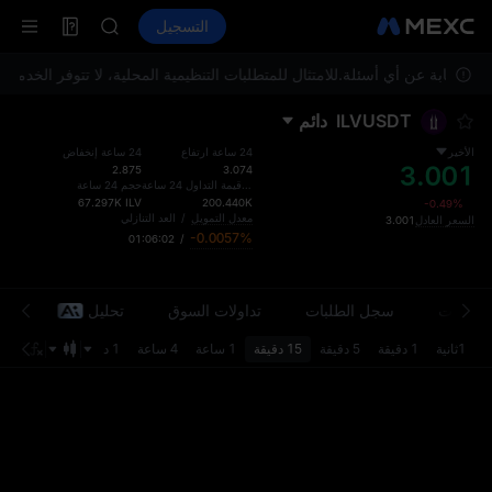
SPCX
العقود الآجلة
TradFi
التسجيل
معلومات
CASHCAT
ا
HFT
ء للإجابة عن أي أسئلة.
UNITREE
للامتثال للمتطلبات التنظيمية المحلية، لا تتوفر الخدم
مستقبل Unitree مباشر الآن
ILVUSDT
دائم
GOLD(XAU)
SPCX
الأخير
24 ساعة ارتفاع
24 ساعة إنخفاض
3.001
CASHCAT
2.875
3.074
إجمالي قيمة التداول 24 ساعة
حجم 24 ساعة
HFT
67.297K
ILV
200.440K
-0.49%
UNITREE
معدل التمويل
/
العد التنازلي
السعر العادل
3.001
-0.0057%
01:06:02
/
مستقبل Unitree مباشر الآن
معلومات
سجل الطلبات
تداولات السوق
تحليل
مح
1ثانية
1 دقيقة
5 دقيقة
15 دقيقة
1 ساعة
4 ساعة
1 د