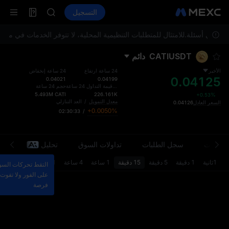
SPCX
العقود الآجلة
TradFi
التسجيل
معلومات
CASHCAT
ا
HFT
 عن أي أسئلة.
UNITREE
للامتثال للمتطلبات التنظيمية المحلية، لا تتوفر الخدمات في موق
مستقبل Unitree مباشر الآن
CATIUSDT
دائم
GOLD(XAU)
SPCX
الأخير
24 ساعة ارتفاع
24 ساعة إنخفاض
0.04125
CASHCAT
0.04021
0.04199
إجمالي قيمة التداول 24 ساعة
حجم 24 ساعة
HFT
5.493M
CATI
226.161K
+0.53%
UNITREE
معدل التمويل
/
العد التنازلي
السعر العادل
0.04126
+0.0050%
02:30:33
/
مستقبل Unitree مباشر الآن
معلومات
سجل الطلبات
تداولات السوق
تحليل
مح
1ثانية
1 دقيقة
5 دقيقة
15 دقيقة
1 ساعة
4 ساعة
1 د
التقط تحركات الس
على الفور ولا تفوت 
فرصة