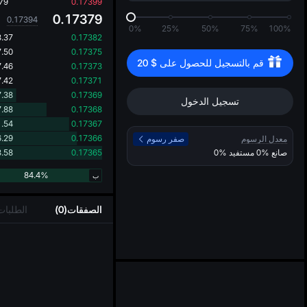
..
79
0.17399
0.17379
0.17394
0%
25%
50%
75%
100%
.37
0.17382
.50
0.17375
قم بالتسجيل للحصول على 
$
20
.46
0.17373
.42
0.17371
.38
0.17369
تسجيل الدخول
.88
0.17368
.54
0.17367
.29
0.17366
معدل الرسوم
صفر رسوم
صانع
0%
مستفيد
0%
0.17365
.58
84.4%
ب
الصفقات(0)
الطلبات 