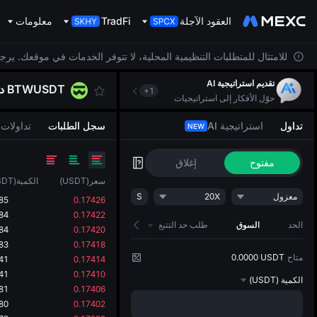
العقود الآجلة
TradFi
معلومات
للامتثال للمتطلبات التنظيمية المحلية، لا تتوفر الخدمات في موقعك. يرج
تقديم استراتيجية AI
BTWUSDT
د
+
1
حوّل الأفكار إلى استراتيجيات
تداول
استراتيجية AI
سجل الطلبات
تداولات
NEW
مفتوح
إغلاق
سعر
(
USDT
)
الكمية
(
SDT
معزول
20X
S
85
0.17426
84
0.17422
الحد
السوق
طلب حد التتبع
84
0.17420
83
0.17418
متاح
0.0000 USDT
41
0.17414
41
0.17410
الكمية
(USDT)
81
0.17406
80
0.17402