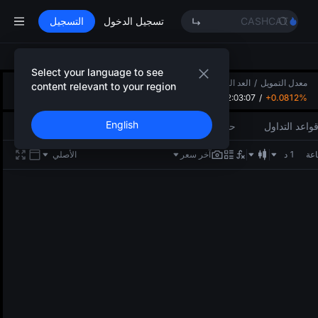
SPCX
CASHCAT
تسجيل الدخول
التسجيل
HFT
UNITREE
مستقبل Unitree مباشر الآن
Select your language to see
معدل التمويل
/
GOLD(XAU)
العد التنازلي
24 ساعة ارتفاع
24 ساعة إنخفاض
حجم 24 ساعة(BTW)
content relevant to your region
02:03:06
/
+0.0812%
43.746M
0.14324
0.19683
SPCX
CASHCAT
English
واعد التداول
حد المخاطر
HFT
UNITREE
1 د
آخر سعر
الأصلي
مستقبل Unitree مباشر الآن