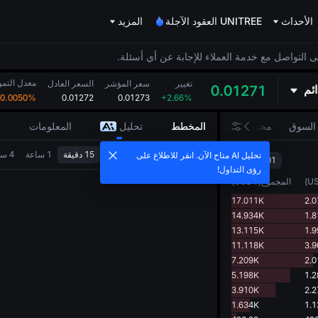
الأحداث
UNITREE العقود الآجلة
المزيد
ى التواصل مع خدمة العملاء للإجابة عن أي أسئلة.
معدل التمو
تغيير
سعر المؤشر
السعر العادل
ائم
0.01271
0.0050%
0.01272
0.01273
+2.66%
 السوق
محركات السوق
المخطط
تحليل
المعلومات
ق
1ثانية
1 دقيقة
5 دقيقة
15 دقيقة
1 ساعة
4 ساعة
تحليل AI متاح الآن. انقر للاطلاع على
0.00001
رؤى التداول!
U
)
المجموع
(
USDT
)
17.011K
2.
14.934K
1.
13.115K
1.
11.118K
3.
7.209K
2.
5.198K
1.
3.910K
2.
1.634K
1.