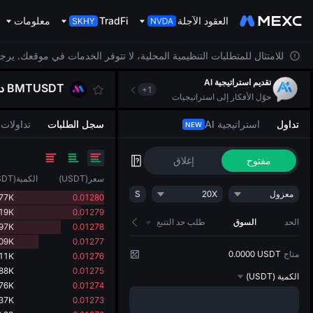
العقود الآجلة
TradFi
معلومات
للامتثال للمتطلبات التنظيمية المحلية، لا تتوفر الخدمات في موقعك. يرج
تقديم استراتيجية AI
BMTUSDT
د
+
1
حوّل الأفكار إلى استراتيجيات
تداول
استراتيجية AI
سجل الطلبات
تداولات
NEW
مفتوح
إغلاق
سعر
(
USDT
)
الكمية
(
SDT
معزول
20X
S
077K
0.01280
819K
0.01279
الحد
السوق
طلب حد التتبع
997K
0.01278
909K
0.01277
متاح
0.0000 USDT
011K
0.01276
288K
0.01275
الكمية
(USDT)
276K
0.01274
137K
0.01273