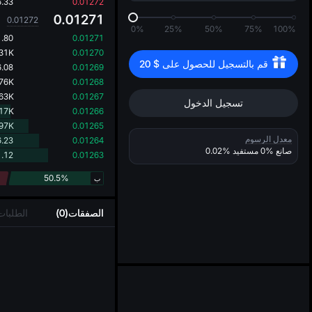
..
.33
0.01272
0.01271
0.01272
0%
25%
50%
75%
100%
.80
0.01271
131K
0.01270
قم بالتسجيل للحصول على 
$
20
.08
0.01269
676K
0.01268
463K
0.01267
تسجيل الدخول
217K
0.01266
597K
0.01265
معدل الرسوم
.23
0.01264
صانع
0%
مستفيد
0.02%
.12
0.01263
50.5%
ب
الصفقات(0)
الطلبات 