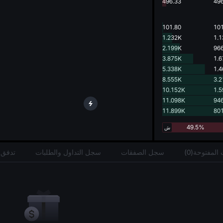
g.
496.33
496
101.80
101
1.232K
1.
2.199K
966
3.875K
1.
5.338K
1.
8.555K
3.
10.152K
1.
11.098K
946
11.899K
801
49.5%
ش
المفتوحة(0)
سجل الصفقات
سجل التداول والطلبات
تدفق 