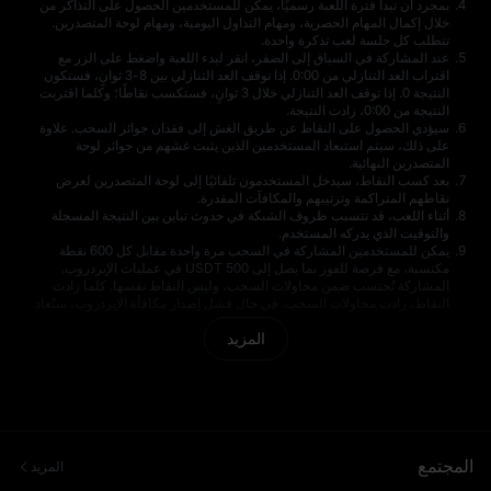
بمجرد أن تبدأ فترة اللعبة رسميًا، يمكن للمستخدمين الحصول على التذاكر من
خلال إكمال المهام الحصرية، ومهام التداول اليومية، ومهام لوحة المتصدرين.
تتطلب كل جلسة لعب تذكرة واحدة.
عند المشاركة في السباق إلى الصفر، انقر لبدء اللعبة واضغط على الزر مع
اقتراب العد التنازلي من 0:00. إذا توقف العد التنازلي بين 8-3 ثوانٍ، فستكون
النتيجة 0. إذا توقف العد التنازلي خلال 3 ثوانٍ، فستكسب نقاطًا؛ وكلما اقتربت
النتيجة من 0:00، زادت النتيجة.
سيؤدي الحصول على النقاط عن طريق الغش إلى فقدان جوائز السحب. علاوة
على ذلك، سيتم استبعاد المستخدمين الذين يثبت غشهم من جوائز لوحة
المتصدرين النهائية.
بعد كسب النقاط، سيدخل المستخدمون تلقائيًا إلى لوحة المتصدرين لعرض
نقاطهم المتراكمة وترتيبهم والمكافآت المقدرة.
أثناء اللعب، قد تتسبب ظروف الشبكة في حدوث تباين بين النتيجة المسجلة
والتوقيت الذي يدركه المستخدم.
يمكن للمستخدمين المشاركة في السحب مرة واحدة مقابل كل 600 نقطة
مكتسبة، مع فرصة للفوز بما يصل إلى 500 USDT في عمليات الإيردروب.
المشاركة تُحتسب ضمن محاولات السحب، وليس النقاط نفسها. كلما زادت
النقاط، زادت محاولات السحب. في حال فشل إصدار مكافأة الإيردروب، ستُعاد
إلى حساب المستخدم لاحقًا.
المزيد
جوائز لوحة المتصدرين: يتم فتح حوض الجوائز بناءً على عدد المشاركين، بحد
أقصى 2,000 غرام من الذهب. يحصل الفائز بالمركز الأول على جائزة تصل إلى
1,000 غرام من الذهب. تُحوّل جوائز الذهب إلى مكافآت مكافئة وتُضاف إلى
الحسابات خلال 7 أيام عمل من انتهاء الفعالية.
طريقة التحويل: مكافأة المستخدم = الذهب (غ) × 0.03215 × سعر XAUT عند
انتهاء الفعالية. يُحتسب سعر XAUT بناءً على سعر إغلاق XAUT/USDT الفوري
على MEXC لحظة انتهاء الفعالية. (1 غ ≈ 0.03215 أونصة).
إذا تعادل عدة مستخدمين في المركز الأول، فسيتقاسمون حوض جوائز المركز
المجتمع
المزيد
الأول بالتساوي. سيتشارك المستخدمون الذين حصلوا على نفس النتيجة نفس