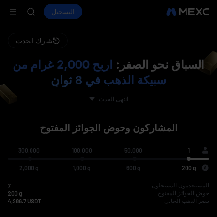
HFT
شراء العملات المشفرة
الأسواق
التسجيل
العقود الفورية
SPCX
ال
UNITREE
مستقبل Unitree مباشر الآن
شارك الحدث
SKYAI
ACE
السباق نحو الصفر:
اربح 2,000 غرام من
HFT
SPCX
سبيكة الذهب في 8 ثوانٍ
UNITREE
مستقبل Unitree مباشر الآن
نقاطي
انتهى الحدث
تصنيفي
انتهى
-
-
تذاكر السباق المتبقية:
--
المشاركون وحوض الجوائز المفتوح
300,000
100,000
50,000
1
انتهى
08
:
00
2,000
g
1,000
g
600
g
200
g
المستخدمون المسجلون
7
حوض الجوائز المفتوح
200 g
سعر الذهب الحالي
4,286.7 USDT