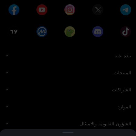
الترتيب وسيتقاسمون المكافآت المقابلة. لن يتم تخطي التصنيفات اللاحقة أو
التأثر بها.
يجب على الفائزين بالجائزة النهائية التي تزيد قيمتها عن 10,000 USDT إكمال
عملية KYC المتقدم. إذا فشل الفائز في إكمال عملية التحقق في غضون 7 أيام،
فسيتم إلغاء أهليته ولن يتم إصدار المكافأة.
مكافآت سحب الحظ: بعد الفوز، يجب أن تجتاز المكافآت تدقيق النظام. بمجرد
الموافقة، سيتم توزيع المكافآت على حساب المستخدم في غضون 24 ساعة.
لا ينتمي هذا النشاط إلى أي علامات تجارية أو شركات خارجية مذكورة أو مدعومة
من قبل أي علامات تجارية أو شركات خارجية. جميع الإشارات إلى المنتجات أو
العلامات التجارية هي لأغراض وصفية فقط ولا تعني الشراكة.
تحمي MEXC خصوصية المستخدم بشكل صارم. تُستخدم البيانات الشخصية فقط
لتنظيم النشاط وتنفيذه ولن يتم الكشف عنها لأطراف ثالثة دون موافقة.
نبذة عننا
يجب على جميع المشاركين الالتزام التام بشروط خدمة MEXC. تحتفظ MEXC
بالحق في استبعاد أي مشارك يمارس سلوكًا غير نزيه أو خبيثًا، بما في ذلك
التسجيلات الجماعية، أو التداول الوهمي، أو أي أنشطة مرتبطة بأغراض غير
المنتجات
قانونية أو احتيالية أو ضارة.
تحتفظ MEXC بحق التفسير النهائي لهذا النشاط. لأية أسئلة، يرجى الاتصال بفريق
دعم العملاء لدينا.
بمجرد بدء النشاط، يصبح المستخدمون من جميع البلدان والمناطق مؤهلين
الشراكات
للتسجيل والمشاركة.
الموارد
الشؤون القانونية والامتثال