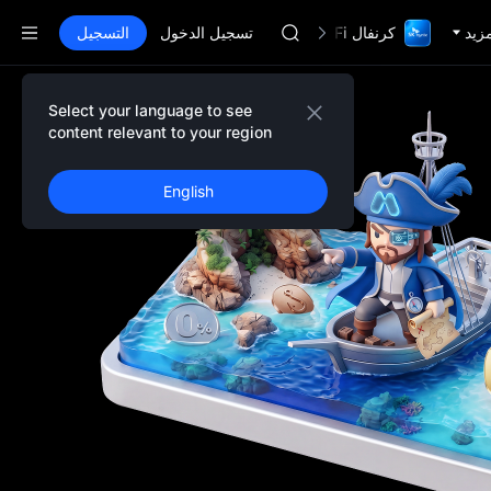
AAOI
مزيد
كرنفال TradFi مع 1,000,000$
SKYAI
تسجيل الدخول
التسجيل
اشتراك سوق يونيتري ستار في 10 أغسطس
SPCX يرتفع رغم انتهاء الحظر
GOLD(XAU)
Select your language to see
تفاصيل الحدث
AAOI
content relevant to your region
SKYAI
اشتراك سوق يونيتري ستار في 10 أغسطس
English
SPCX يرتفع رغم انتهاء الحظر