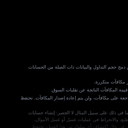
مج حجم التداول والبيانات ذات الصلة من الحسابات
الذين لا يجتازون المراجعة على مكافآت، ولن يتم إعادة إصدار المكافآت. تحتفظ
ومنعه، بما في ذلك على سبيل المثال لا الحصر: إنشاء حسابات
 زائفة، وتضخيم بيانات التداول بشكل مصطنع، والانخراط في عمليات غسل أو غسل الأموال،
رى. في حال اكتشاف أي سلوك من هذا القبيل، تحتفظ