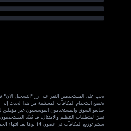
يجب على المستخدمين النقر على زر "التسجيل الآن" ف
يخضع استخدام المكافآت المستلمة من هذا الحدث إلى
صانعو السوق والمستخدمون المؤسسيون غير مؤهلين لل
نظرًا لمتطلبات التنظيم والامتثال، قد يُقيَّد المستخدمون
سيتم توزيع المكافآت في غضون 14 يومًا بعد انتهاء الحدث. إذا لم تكن توكنات المكافآت المحددة مدرجةً على المنصة وقت التوزيع، فسيتم إصدار المكافآت بعملة USDT.