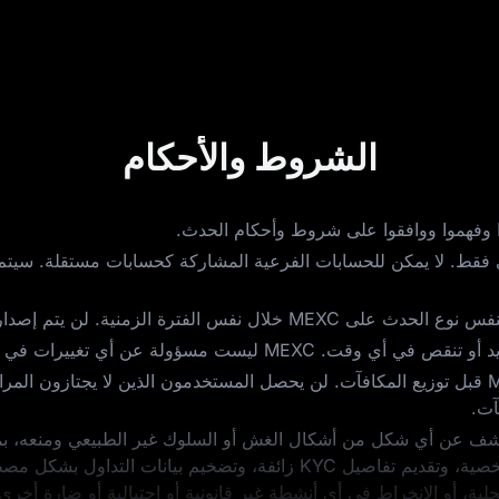
الشروط والأحكام
ا وفهموا ووافقوا على شروط وأحكام الحدث.
قط. لا يمكن للحسابات الفرعية المشاركة كحسابات مستقلة. سيتم د
زمنية. لن يتم إصدار مكافآت متكررة.
ات في قيمة المكافآت الناتجة عن تقلبات السوق.
يخضع جميع الفائزين بالمكافآت لمراجعة مخاطر MEXC قبل توزيع المكافآت. لن يحصل المستخدمون 
اقب MEXC نشاط التداول للكشف عن أي شكل من أشكال الغش أو السلوك غير الطبيعي 
متعددة، واستخدام حساب شخص آخر أو معلوماته الشخصية، وتقديم تفاصيل KYC
لية، أو الانخراط في أي أنشطة غير قانونية أو احتيالية أو ضارة أخ