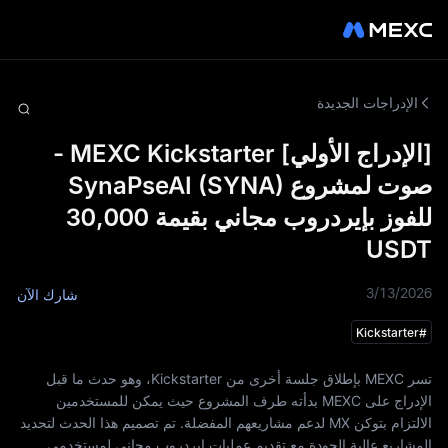
الإدراجات الجديدة
[الإدراج الأولي] MEXC Kickstarter -
صوت لمشروع SynaPseAI (SYNA)
للفوز بإيردروب مجاني بقيمة 30,000
USDT
3/13/2026
شارك الآن
Kickstarter
#
تسر MEXC بإطلاق جلسة أخرى من Kickstarter، وهو حدث ما قبل
الإدراج على MEXC بدأته طرف المشروع حيث يمكن للمستخدمين
الالتزام بتوكن MX لدعم مشاريعهم المفضلة. تم تصميم هذا الحدث لتحديد
المشاريع عالية الجودة مع تقديم عمليات إيردروب مجاني لمستخدمي