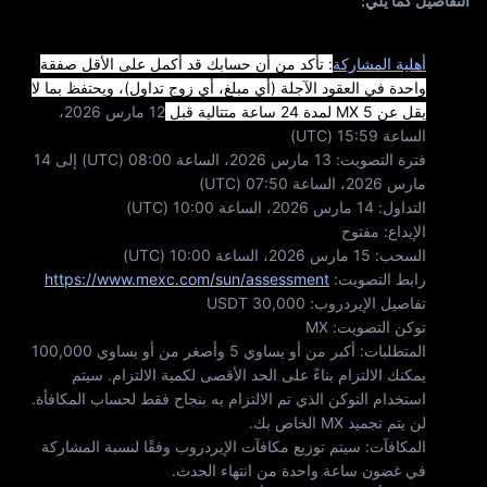
اب
التفاصيل كما يلي:
أهلية المشاركة
: تأكد من أن حسابك قد أكمل على الأقل صفقة
واحدة في العقود الآجلة (أي مبلغ، أي زوج تداول)، ويحتفظ بما لا
يقل عن 5 MX لمدة 24 ساعة متتالية قبل
12 مارس 2026،
الساعة 15:59 (UTC)
فترة التصويت: 13 مارس 2026، الساعة 08:00 (UTC) إلى 14
مارس 2026، الساعة 07:50 (UTC)
التداول: 14 مارس 2026، الساعة 10:00 (UTC)
الإيداع: مفتوح
السحب: 15 مارس 2026، الساعة 10:00 (UTC)
رابط التصويت:
https://www.mexc.com/sun/assessment
تفاصيل الإيردروب: 30,000 USDT
توكن التصويت: MX
المتطلبات: أكبر من أو يساوي 5 وأصغر من أو يساوي 100,000
يمكنك الالتزام بناءً على الحد الأقصى لكمية الالتزام. سيتم
استخدام التوكن الذي تم الالتزام به بنجاح فقط لحساب المكافأة.
لن يتم تجميد MX الخاص بك.
المكافآت: سيتم توزيع مكافآت الإيردروب وفقًا لنسبة المشاركة
في غضون ساعة واحدة من انتهاء الحدث.