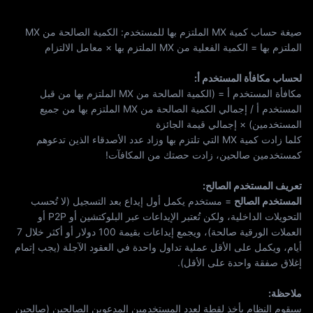
قَ
صيغة حساب كمية MX الملتزم بها للمستخدم: الكمية الصالحة من MX
الملتزم بها = الكمية الفعلية من MX الملتزم بها × معامل الالتزام
لحساب مكافأة المستخدم أ:
مكافأة المستخدم أ = (الكمية الصالحة من MX الملتزم بها من قبل
المستخدم أ / إجمالي الكمية الصالحة من MX الملتزم بها من جميع
المستخدمين) × إجمالي قيمة الجائزة
كلما زادت كمية MX التي تلتزم بها وزاد عدد الأصدقاء الذين تدعوهم
كمستخدمين صالحين، زادت حصتك من المكافآت!
تعريف المستخدم الصالح:
المستخدم الصالح
= مستخدم يكمل أول إيداع بعد التسجيل (لا تُحسب
التحويلات الداخلية، ولكن تُعتبر الإيداعات عبر البلوكتشين أو P2P أو
العملات الورقية صالحة)، ويجمع إيداعات بقيمة 100 دولار أو أكثر خلال 7
أيام، ويكمل على الأقل عملية تداول واحدة في العقود الآجلة (يجب إتمام
إغلاق صفقة واحدة على الأقل).
ملاحظة:
سيقوم النظام بأخذ لقطة لعدد المستخدمين المدعوين الصالحين (صالحين