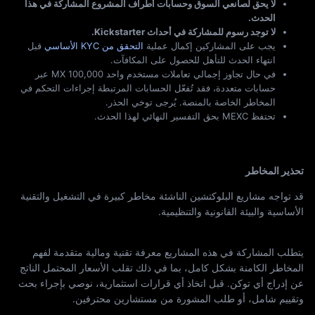
لا يحق لصانعي السوق وحسابات أطراف المشروع المشاركة في هذا
الحدث.
لا توجد رسوم للمشاركة في أحداث Kickstarter.
يجب على المشاركين إكمال عملية
التحقق من KYC الأساسي
قبل
انتهاء الحدث للتأهل للحصول على المكافآت.
في حال تجاوز إجمالي تعاملات مستخدم واحد 100,000 MX عبر
حسابات متعددة، فقد تُفعّل الحسابات المرتبطة إجراءات التحكم في
المخاطر الخاصة بالمنصة. يُرجى توخي الحذر.
تحتفظ MEXC بحق التفسير النهائي لهذا الحدث.
تحذير المخاطر
قد تواجه مشاريع البلوكتشين الناشئة مخاطر كبيرة في التشغيل والتقنية
الأساسية والبيئة القانونية والتنظيمية.
يتطلب المشاركة في هذه المشاريع معرفة تقنية ومالية متقدمة لفهم
المخاطر الكامنة بشكل كامل، بما في ذلك تقلب الأسعار المحتمل الناتج
عن إدراج أي توكن. قبل اتخاذ أي قرارات استثمارية، نوصي بإجراء بحث
وتقييم شامل، أو طلب المشورة من مستشارين محترفين.