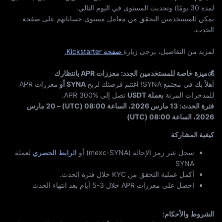
لمدة 30 يومًا) وتحديث المستوى في اليوم التالي.
يمكن للمستخدمين التحقق من معامل مستوى حساباتهم على صفحة
الحدث.
لمزيد من التفاصيل، يرجى زيارة
صفحة Kickstarter
.
💰ميزة خاصة للمستخدمين الجدد: معززات APR بانتظارك
أهلاً بك في مجتمع SYNA! اغتنم فرصتك لربح
SYNA أو
معززات APR
للمدخرات المرنة
بعملة USDT
تصل إلى %300 APR.
فترة الحدث: 13 مارس 2026، الساعة 08:00 (UTC) – 20 مارس
2026، الساعة 08:00 (UTC)
كيفية المشاركة
سجل عبر رمز الإحالة (mexc-SYNA) أو
الرابط الحصري
لعملة
SYNA
أكمل عملية التحقق من KYC خلال فترة الحدث.
احصل على معززات APR خلال 3-5 أيام بعد انتهاء الحدث
الشروط والأحكام: